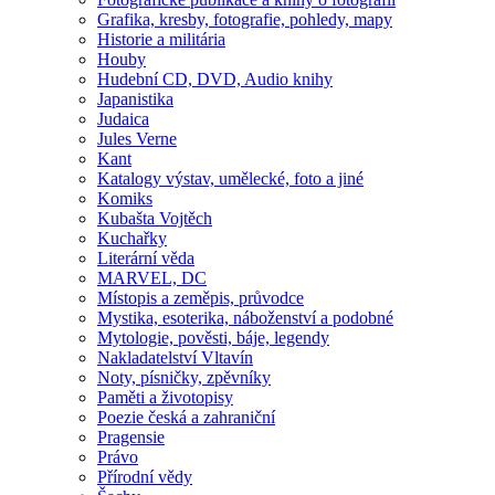
Grafika, kresby, fotografie, pohledy, mapy
Historie a militária
Houby
Hudební CD, DVD, Audio knihy
Japanistika
Judaica
Jules Verne
Kant
Katalogy výstav, umělecké, foto a jiné
Komiks
Kubašta Vojtěch
Kuchařky
Literární věda
MARVEL, DC
Místopis a zeměpis, průvodce
Mystika, esoterika, náboženství a podobné
Mytologie, pověsti, báje, legendy
Nakladatelství Vltavín
Noty, písničky, zpěvníky
Paměti a životopisy
Poezie česká a zahraniční
Pragensie
Právo
Přírodní vědy