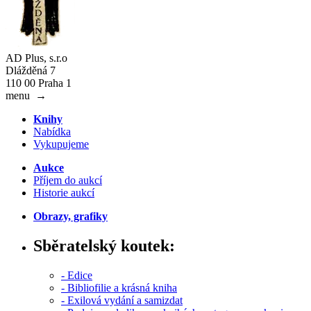
AD Plus, s.r.o
Dlážděná 7
110 00 Praha 1
menu
→
Knihy
Nabídka
Vykupujeme
Aukce
Příjem do aukcí
Historie aukcí
Obrazy, grafiky
Sběratelský koutek:
- Edice
- Bibliofilie a krásná kniha
- Exilová vydání a samizdat