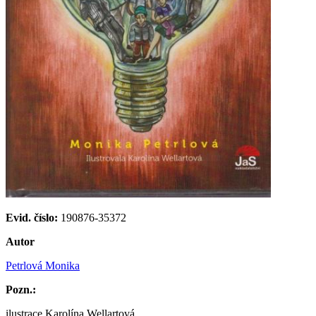
Evid. číslo:
190876-35372
Autor
Petrlová Monika
Pozn.:
ilustrace Karolína Wellartová