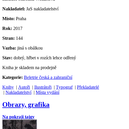
Nakladatel:
JaS nakladatelství
Místo:
Praha
Rok:
2017
Stran:
144
Vazba:
jiná s obálkou
Stav:
dobrý, hřbet v rozích lehce odřený
Kniha je skladem na prodejně
Kategorie:
Beletrie česká a zahraniční
Knihy
|
Autoři
|
Ilustrátoři
|
Typograf
|
Překladatelé
|
Nakladatelství
|
Místa vydání
Obrazy, grafika
Na pokraji tajgy