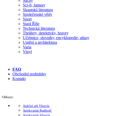
Šachy
Sci-fi, fantasy
Skautská literatura
Společenské vědy
Sport
Stará Říše
Technická literatura
Thrillery, detektivky, horory
Učebnice, slovníky, encyklopedie, atlasy
Umění a architektura
Varia
Vinyl
FAQ
Obchodní podmínky
Kontakt
Odkazy:
Aukční síň Vltavín
Antikvariát Radhošť
Antikvariát Vltavín