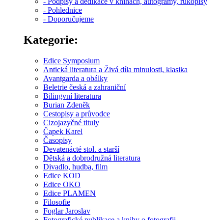
- Podpisy a dedikace v knihách, autogramy, rukopisy
- Pohlednice
- Doporučujeme
Kategorie:
Edice Symposium
Antická literatura a Živá díla minulosti, klasika
Avantgarda a obálky
Beletrie česká a zahraniční
Bilingvní literatura
Burian Zdeněk
Cestopisy a průvodce
Cizojazyčné tituly
Čapek Karel
Časopisy
Devatenácté stol. a starší
Dětská a dobrodružná literatura
Divadlo, hudba, film
Edice KOD
Edice OKO
Edice PLAMEN
Filosofie
Foglar Jaroslav
Fotografické publikace a knihy o fotografii