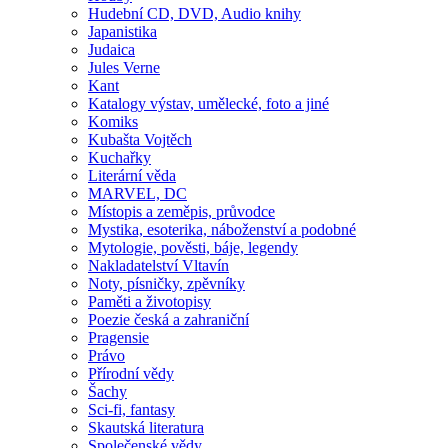
Hudební CD, DVD, Audio knihy
Japanistika
Judaica
Jules Verne
Kant
Katalogy výstav, umělecké, foto a jiné
Komiks
Kubašta Vojtěch
Kuchařky
Literární věda
MARVEL, DC
Místopis a zeměpis, průvodce
Mystika, esoterika, náboženství a podobné
Mytologie, pověsti, báje, legendy
Nakladatelství Vltavín
Noty, písničky, zpěvníky
Paměti a životopisy
Poezie česká a zahraniční
Pragensie
Právo
Přírodní vědy
Šachy
Sci-fi, fantasy
Skautská literatura
Společenské vědy