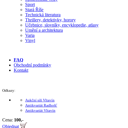
Sport
Stará Říše
Technická literatura
Thrillery, detektivky, horory
Učebnice, slovníky, encyklopedie, atlasy
Umění a architektura
Varia
Vinyl
FAQ
Obchodní podmínky
Kontakt
Odkazy:
Aukční síň Vltavín
Antikvariát Radhošť
Antikvariát Vltavín
Cena:
100,-
Objednat