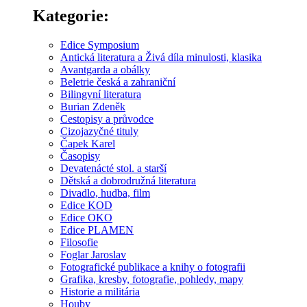
Kategorie:
Edice Symposium
Antická literatura a Živá díla minulosti, klasika
Avantgarda a obálky
Beletrie česká a zahraniční
Bilingvní literatura
Burian Zdeněk
Cestopisy a průvodce
Cizojazyčné tituly
Čapek Karel
Časopisy
Devatenácté stol. a starší
Dětská a dobrodružná literatura
Divadlo, hudba, film
Edice KOD
Edice OKO
Edice PLAMEN
Filosofie
Foglar Jaroslav
Fotografické publikace a knihy o fotografii
Grafika, kresby, fotografie, pohledy, mapy
Historie a militária
Houby