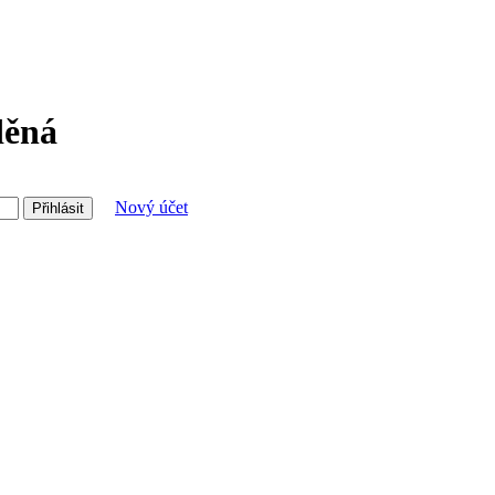
děná
Nový účet