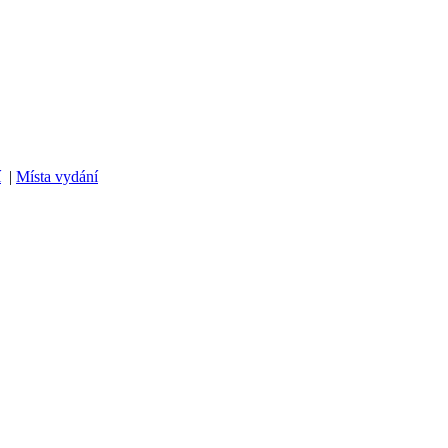
í
|
Místa vydání