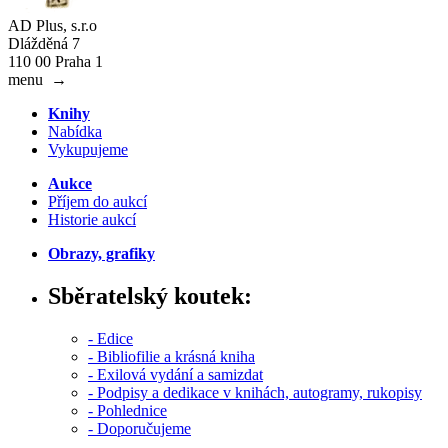
AD Plus, s.r.o
Dlážděná 7
110 00 Praha 1
menu
→
Knihy
Nabídka
Vykupujeme
Aukce
Příjem do aukcí
Historie aukcí
Obrazy, grafiky
Sběratelský koutek:
- Edice
- Bibliofilie a krásná kniha
- Exilová vydání a samizdat
- Podpisy a dedikace v knihách, autogramy, rukopisy
- Pohlednice
- Doporučujeme