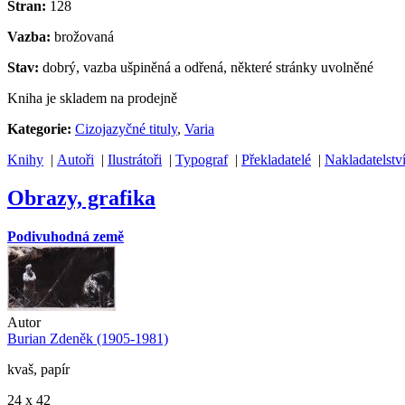
Stran:
128
Vazba:
brožovaná
Stav:
dobrý, vazba ušpiněná a odřená, některé stránky uvolněné
Kniha je skladem na prodejně
Kategorie:
Cizojazyčné tituly
,
Varia
Knihy
|
Autoři
|
Ilustrátoři
|
Typograf
|
Překladatelé
|
Nakladatelstv
Obrazy, grafika
Podivuhodná země
Autor
Burian Zdeněk (1905-1981)
kvaš, papír
24 x 42