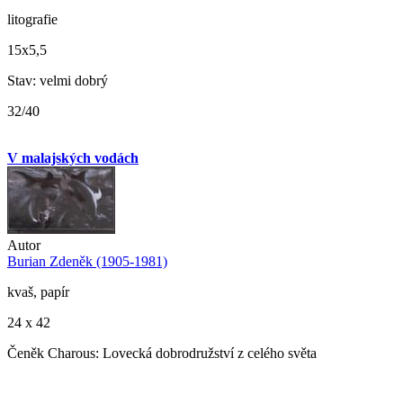
litografie
15x5,5
Stav: velmi dobrý
32/40
V malajských vodách
Autor
Burian Zdeněk (1905-1981)
kvaš, papír
24 x 42
Čeněk Charous: Lovecká dobrodružství z celého světa