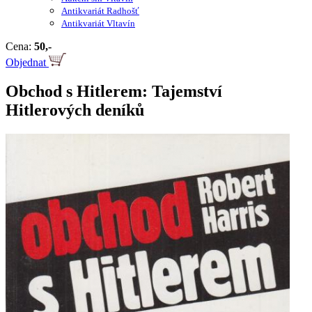
Antikvariát Radhošť
Antikvariát Vltavín
Cena:
50,-
Objednat
Obchod s Hitlerem: Tajemství
Hitlerových deníků