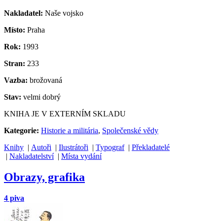
Nakladatel:
Naše vojsko
Místo:
Praha
Rok:
1993
Stran:
233
Vazba:
brožovaná
Stav:
velmi dobrý
KNIHA JE V EXTERNÍM SKLADU
Kategorie:
Historie a militária
,
Společenské vědy
Knihy
|
Autoři
|
Ilustrátoři
|
Typograf
|
Překladatelé
|
Nakladatelství
|
Místa vydání
Obrazy, grafika
4 piva