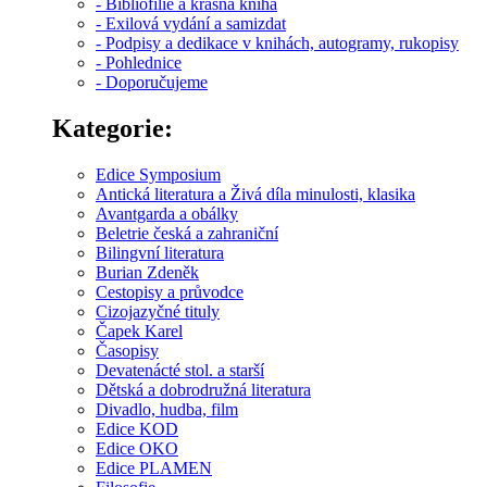
- Bibliofilie a krásná kniha
- Exilová vydání a samizdat
- Podpisy a dedikace v knihách, autogramy, rukopisy
- Pohlednice
- Doporučujeme
Kategorie:
Edice Symposium
Antická literatura a Živá díla minulosti, klasika
Avantgarda a obálky
Beletrie česká a zahraniční
Bilingvní literatura
Burian Zdeněk
Cestopisy a průvodce
Cizojazyčné tituly
Čapek Karel
Časopisy
Devatenácté stol. a starší
Dětská a dobrodružná literatura
Divadlo, hudba, film
Edice KOD
Edice OKO
Edice PLAMEN