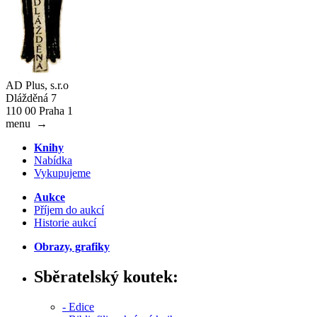
AD Plus, s.r.o
Dlážděná 7
110 00 Praha 1
menu
→
Knihy
Nabídka
Vykupujeme
Aukce
Příjem do aukcí
Historie aukcí
Obrazy, grafiky
Sběratelský koutek:
- Edice