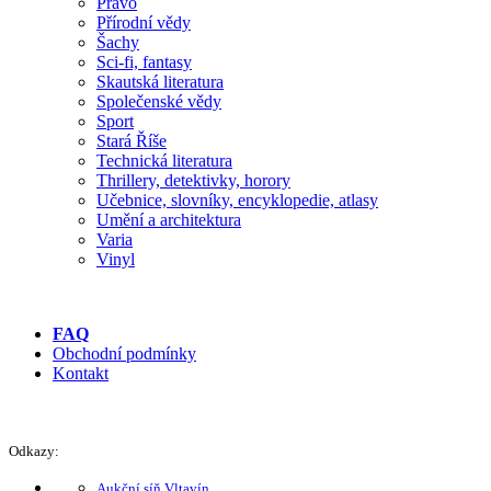
Právo
Přírodní vědy
Šachy
Sci-fi, fantasy
Skautská literatura
Společenské vědy
Sport
Stará Říše
Technická literatura
Thrillery, detektivky, horory
Učebnice, slovníky, encyklopedie, atlasy
Umění a architektura
Varia
Vinyl
FAQ
Obchodní podmínky
Kontakt
Odkazy:
Aukční síň Vltavín