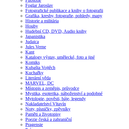
Filosofie
Foglar Jaroslav
Fotografické publikace a knihy o fotografii
Grafika, kresby, fotografie, pohledy, mapy
Historie a militária
Houby
Hudební CD, DVD, Audio knihy
Japanistika
Judaica
Jules Verne
Kant
Katalogy výstav, umělecké, foto a jiné
Komiks
Kubašta Vojtěch
Kuchařky
Literární věda
MARVEL, DC
Místopis a zeměpis, průvodce
Mystika, esoterika, náboženství a podobné
Mytologie, pověsti, báje, legendy
Nakladatelství Vltavín
Noty, písničky, zpěvníky
Paměti a životopisy
Poezie česká a zahraniční
Pragensie