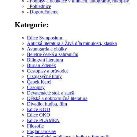
- Podpisy a dedikace v knihách, autogramy, rukopisy
- Pohlednice
- Doporučujeme
Kategorie:
Edice Symposium
Antická literatura a Živá díla minulosti, klasika
Avantgarda a obálky
Beletrie česká a zahraniční
Bilingvní literatura
Burian Zdeněk
Cestopisy a průvodce
Cizojazyčné tituly
Čapek Karel
Časopisy
Devatenácté stol. a starší
Dětská a dobrodružná literatura
Divadlo, hudba, film
Edice KOD
Edice OKO
Edice PLAMEN
Filosofie
Foglar Jaroslav
Fotografické publikace a knihy o fotografii