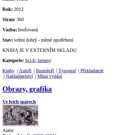
Rok:
2012
Stran:
360
Vazba:
brožovaná
Stav:
velmi dobrý - mírné opotřebení
KNIHA JE V EXTERNÍM SKLADU
Kategorie:
Sci-fi, fantasy
Knihy
|
Autoři
|
Ilustrátoři
|
Typograf
|
Překladatelé
|
Nakladatelství
|
Místa vydání
Obrazy, grafika
Ve lvích spárech
Autor