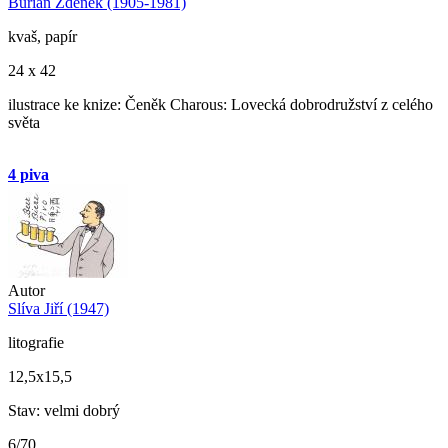
Burian Zdeněk (1905-1981)
kvaš, papír
24 x 42
ilustrace ke knize: Čeněk Charous: Lovecká dobrodružství z celého
světa
4 piva
Autor
Slíva Jiří (1947)
litografie
12,5x15,5
Stav: velmi dobrý
6/70