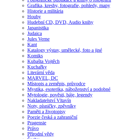
Grafika, kresby, fotografie, pohledy, mapy
Historie a militária
Houby
Hudební CD, DVD, Audio knihy
Japanistika
Judaica
Jules Verne
Kant
Katalogy výstav, umělecké, foto a jiné
Komiks
Kubašta Vojtěch
Kuchařky
Literární věda
MARVEL, DC
Místopis a zeměpis, průvodce
Mystika, esoterika, náboženství a podobné
Mytologie, pověsti, báje, legendy
Nakladatelství Vltavín
Noty, písničky, zpěvníky
Paměti a životopisy
Poezie česká a zahraniční
Pragensie
Právo
Přírodní vědy