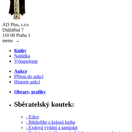
AD Plus, s.r.o
Dlážděná 7
110 00 Praha 1
menu
→
Knihy
Nabídka
Vykupujeme
Aukce
Příjem do aukcí
Historie aukcí
Obrazy, grafiky
Sběratelský koutek:
- Edice
- Bibliofilie a krásná kniha
- Exilová vydání a samizdat