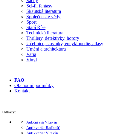
Šachy
Sci-fi, fantasy
Skautská literatura
Společenské vědy
Sport
Stará Říše
Technická literatura
Thrillery, detektivky, horory
Učebnice, slovníky, encyklopedie, atlasy
Umění a architektura
Varia
Vinyl
FAQ
Obchodní podmínky
Kontakt
Odkazy:
Aukční síň Vltavín
Antikvariát Radhošť
Antikvariát Vltavín