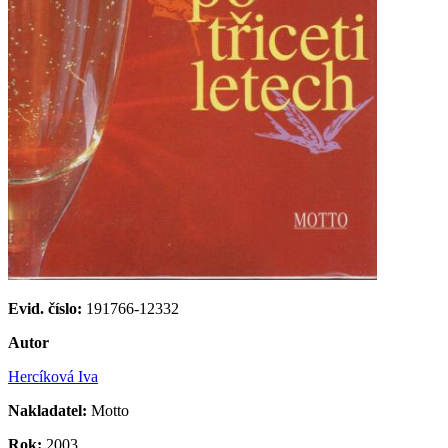
Evid. číslo:
191766-12332
Autor
Hercíková Iva
Nakladatel:
Motto
Rok:
2003