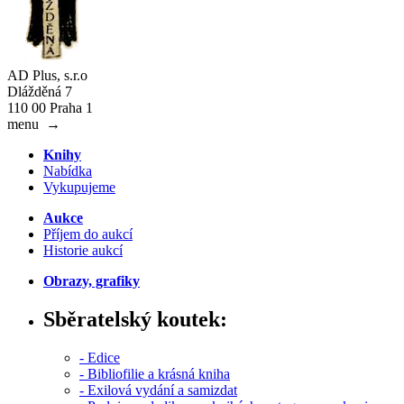
AD Plus, s.r.o
Dlážděná 7
110 00 Praha 1
menu
→
Knihy
Nabídka
Vykupujeme
Aukce
Příjem do aukcí
Historie aukcí
Obrazy, grafiky
Sběratelský koutek:
- Edice
- Bibliofilie a krásná kniha
- Exilová vydání a samizdat