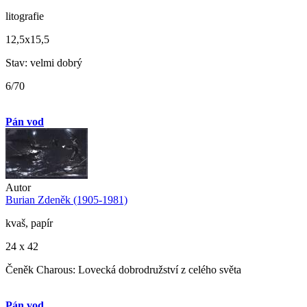
litografie
12,5x15,5
Stav: velmi dobrý
6/70
Pán vod
Autor
Burian Zdeněk (1905-1981)
kvaš, papír
24 x 42
Čeněk Charous: Lovecká dobrodružství z celého světa
Pán vod