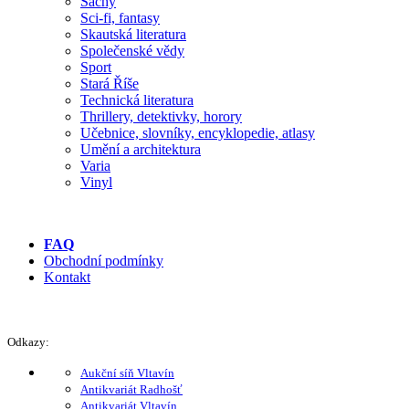
Šachy
Sci-fi, fantasy
Skautská literatura
Společenské vědy
Sport
Stará Říše
Technická literatura
Thrillery, detektivky, horory
Učebnice, slovníky, encyklopedie, atlasy
Umění a architektura
Varia
Vinyl
FAQ
Obchodní podmínky
Kontakt
Odkazy:
Aukční síň Vltavín
Antikvariát Radhošť
Antikvariát Vltavín