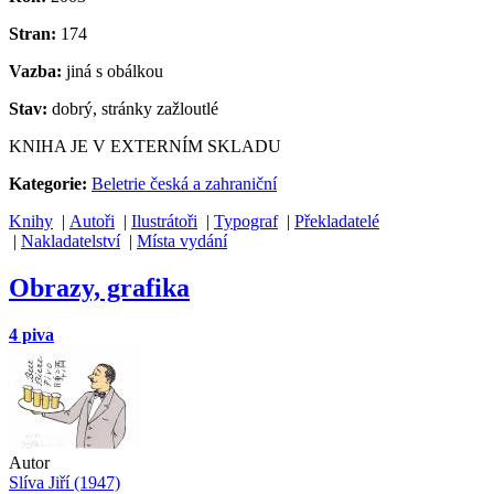
Stran:
174
Vazba:
jiná s obálkou
Stav:
dobrý, stránky zažloutlé
KNIHA JE V EXTERNÍM SKLADU
Kategorie:
Beletrie česká a zahraniční
Knihy
|
Autoři
|
Ilustrátoři
|
Typograf
|
Překladatelé
|
Nakladatelství
|
Místa vydání
Obrazy, grafika
4 piva
Autor
Slíva Jiří (1947)