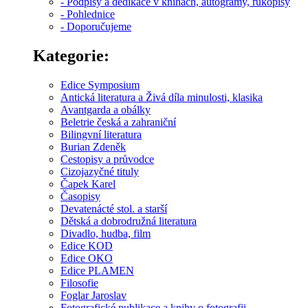
- Podpisy a dedikace v knihách, autogramy, rukopisy
- Pohlednice
- Doporučujeme
Kategorie:
Edice Symposium
Antická literatura a Živá díla minulosti, klasika
Avantgarda a obálky
Beletrie česká a zahraniční
Bilingvní literatura
Burian Zdeněk
Cestopisy a průvodce
Cizojazyčné tituly
Čapek Karel
Časopisy
Devatenácté stol. a starší
Dětská a dobrodružná literatura
Divadlo, hudba, film
Edice KOD
Edice OKO
Edice PLAMEN
Filosofie
Foglar Jaroslav
Fotografické publikace a knihy o fotografii