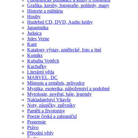
Grafika, kresby, fotografie, pohledy, mapy
Historie a militária
Houby
Hudební CD, DVD, Audio knihy
Japanistika
Judaica
Jules Verne
Kant
Katalogy výstav, umělecké, foto a jiné
Komiks
Kubašta Vojtěch
Kuchařky
Literární věda
MARVEL, DC
Místopis a zeměpis, průvodce
Mystika, esoterika, náboženství a podobné
Mytologie, pověsti, báje, legendy
Nakladatelství Vltavín
Noty, písničky, zpěvníky
Paměti a životopisy
Poezie česká a zahraniční
Pragensie
Právo
Přírodní vědy