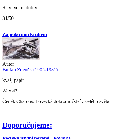
Stav: velmi dobrý
31/50
Za polárním kruhem
Autor
Burian Zdeněk (1905-1981)
kvaš, papír
24 x 42
Čeněk Charous: Lovecká dobrodružství z celého světa
Doporučujeme:
Pod skalistými horami - Povídka...