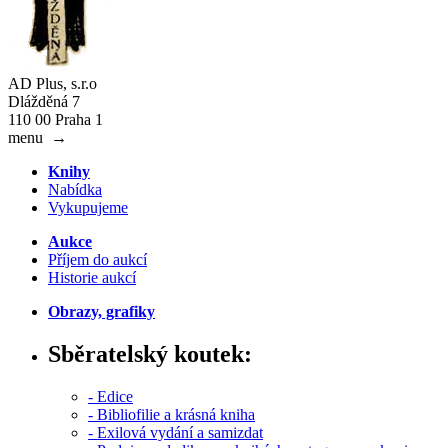
AD Plus, s.r.o
Dlážděná 7
110 00 Praha 1
menu
→
Knihy
Nabídka
Vykupujeme
Aukce
Příjem do aukcí
Historie aukcí
Obrazy, grafiky
Sběratelský koutek:
- Edice
- Bibliofilie a krásná kniha
- Exilová vydání a samizdat