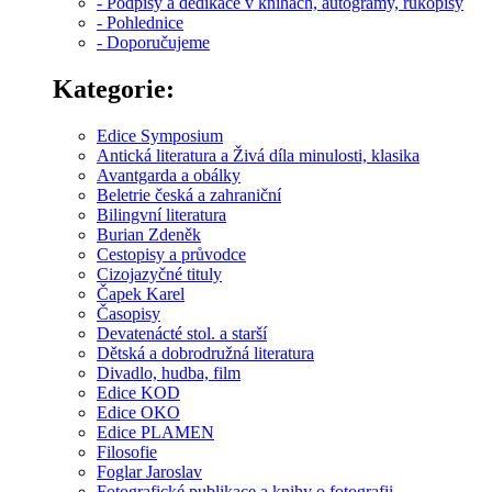
- Podpisy a dedikace v knihách, autogramy, rukopisy
- Pohlednice
- Doporučujeme
Kategorie:
Edice Symposium
Antická literatura a Živá díla minulosti, klasika
Avantgarda a obálky
Beletrie česká a zahraniční
Bilingvní literatura
Burian Zdeněk
Cestopisy a průvodce
Cizojazyčné tituly
Čapek Karel
Časopisy
Devatenácté stol. a starší
Dětská a dobrodružná literatura
Divadlo, hudba, film
Edice KOD
Edice OKO
Edice PLAMEN
Filosofie
Foglar Jaroslav
Fotografické publikace a knihy o fotografii