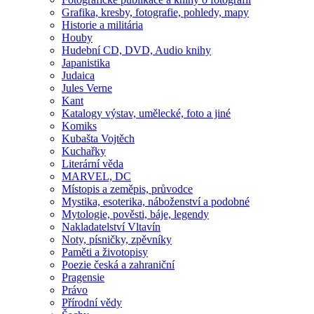
Grafika, kresby, fotografie, pohledy, mapy
Historie a militária
Houby
Hudební CD, DVD, Audio knihy
Japanistika
Judaica
Jules Verne
Kant
Katalogy výstav, umělecké, foto a jiné
Komiks
Kubašta Vojtěch
Kuchařky
Literární věda
MARVEL, DC
Místopis a zeměpis, průvodce
Mystika, esoterika, náboženství a podobné
Mytologie, pověsti, báje, legendy
Nakladatelství Vltavín
Noty, písničky, zpěvníky
Paměti a životopisy
Poezie česká a zahraniční
Pragensie
Právo
Přírodní vědy