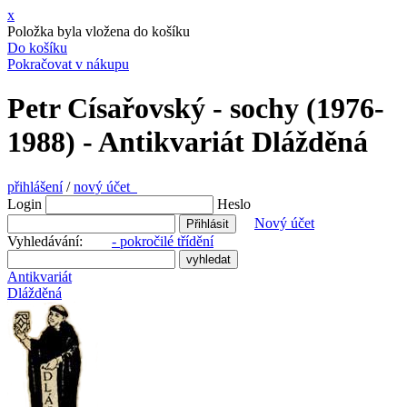
x
Položka byla vložena do košíku
Do košíku
Pokračovat v nákupu
Petr Císařovský - sochy (1976-
1988) - Antikvariát Dlážděná
přihlášení
/
nový účet
Login
Heslo
Nový účet
Vyhledávání:
- pokročilé třídění
Antikvariát
Dlážděná