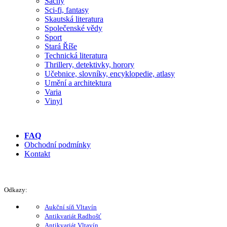
Šachy
Sci-fi, fantasy
Skautská literatura
Společenské vědy
Sport
Stará Říše
Technická literatura
Thrillery, detektivky, horory
Učebnice, slovníky, encyklopedie, atlasy
Umění a architektura
Varia
Vinyl
FAQ
Obchodní podmínky
Kontakt
Odkazy:
Aukční síň Vltavín
Antikvariát Radhošť
Antikvariát Vltavín