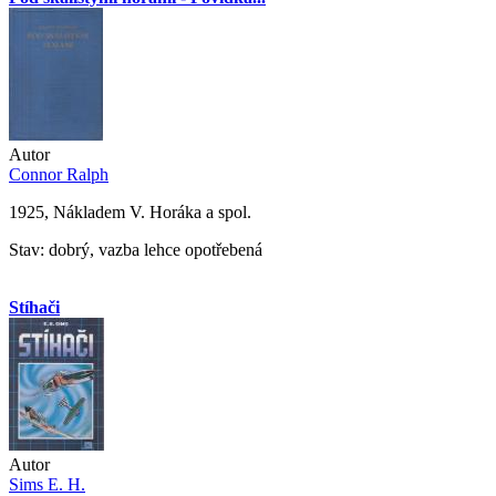
Autor
Connor Ralph
1925, Nákladem V. Horáka a spol.
Stav: dobrý, vazba lehce opotřebená
Stíhači
Autor
Sims E. H.