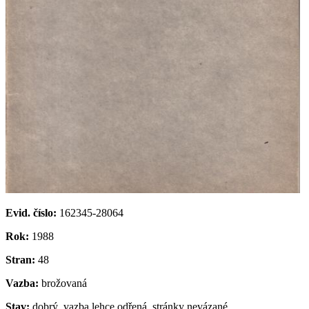
Evid. číslo:
162345-28064
Rok:
1988
Stran:
48
Vazba:
brožovaná
Stav:
dobrý, vazba lehce odřená, stránky nevázané