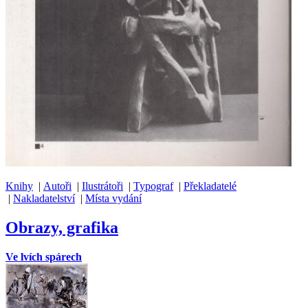
Knihy
|
Autoři
|
Ilustrátoři
|
Typograf
|
Překladatelé
|
Nakladatelství
|
Místa vydání
Obrazy, grafika
Ve lvích spárech