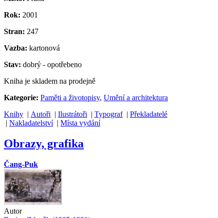
Rok:
2001
Stran:
247
Vazba:
kartonová
Stav:
dobrý - opotřebeno
Kniha je skladem na prodejně
Kategorie:
Paměti a životopisy
,
Umění a architektura
Knihy
|
Autoři
|
Ilustrátoři
|
Typograf
|
Překladatelé
|
Nakladatelství
|
Místa vydání
Obrazy, grafika
Čang-Puk
Autor