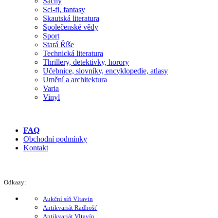
Šachy
Sci-fi, fantasy
Skautská literatura
Společenské vědy
Sport
Stará Říše
Technická literatura
Thrillery, detektivky, horory
Učebnice, slovníky, encyklopedie, atlasy
Umění a architektura
Varia
Vinyl
FAQ
Obchodní podmínky
Kontakt
Odkazy:
Aukční síň Vltavín
Antikvariát Radhošť
Antikvariát Vltavín