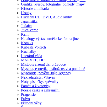
Grafika, kresby, fotografie, pohledy, mapy
Historie a militária
Houby
Hudební CD, DVD, Audio knihy
Japanistika
Judaica
Jules Verne
Kant
Katalogy výstav, umělecké, foto a jiné
Komiks
Kubašta Vojtěch
Kuchařky
Literární věda
MARVEL, DC
Místopis a zeměpis, průvodce
Mystika, esoterika, náboženství a podobné
Mytologie, pověsti, báje, legendy
Nakladatelství Vltavín
Noty, písničky, zpěvníky
Paměti a životopisy
Poezie česká a zahraniční
Pragensie
Právo
Přírodní vědy