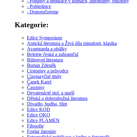
- Podpisy a dedikace v knihách, autogramy, rukopisy
- Pohlednice
- Doporučujeme
Kategorie:
Edice Symposium
Antická literatura a Živá díla minulosti, klasika
Avantgarda a obálky
Beletrie česká a zahraniční
Bilingvní literatura
Burian Zdeněk
Cestopisy a průvodce
Cizojazyčné tituly
Čapek Karel
Časopisy
Devatenácté stol. a starší
Dětská a dobrodružná literatura
Divadlo, hudba, film
Edice KOD
Edice OKO
Edice PLAMEN
Filosofie
Foglar Jaroslav
Fotografické publikace a knihy o fotografii