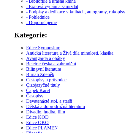
- Bibliofilie a krásná kniha
- Exilová vydání a samizdat
- Podpisy a dedikace v knihách, autogramy, rukopisy
- Pohlednice
- Doporučujeme
Kategorie:
Edice Symposium
Antická literatura a Živá díla minulosti, klasika
Avantgarda a obálky
Beletrie česká a zahraniční
Bilingvní literatura
Burian Zdeněk
Cestopisy a průvodce
Cizojazyčné tituly
Čapek Karel
Časopisy
Devatenácté stol. a starší
Dětská a dobrodružná literatura
Divadlo, hudba, film
Edice KOD
Edice OKO
Edice PLAMEN