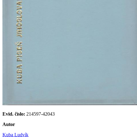
Evid. číslo:
214597-42043
Autor
Kuba Ludvík