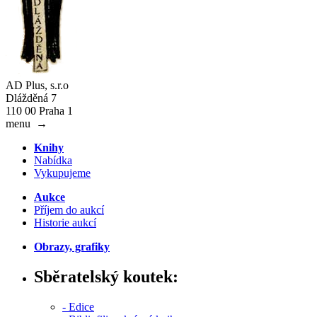
AD Plus, s.r.o
Dlážděná 7
110 00 Praha 1
menu
→
Knihy
Nabídka
Vykupujeme
Aukce
Příjem do aukcí
Historie aukcí
Obrazy, grafiky
Sběratelský koutek:
- Edice