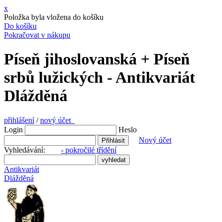
x
Položka byla vložena do košíku
Do košíku
Pokračovat v nákupu
Píseň jihoslovanská + Píseň
srbů lužických - Antikvariát
Dlážděná
přihlášení
/
nový účet
Login
Heslo
Nový účet
Vyhledávání:
- pokročilé třídění
Antikvariát
Dlážděná