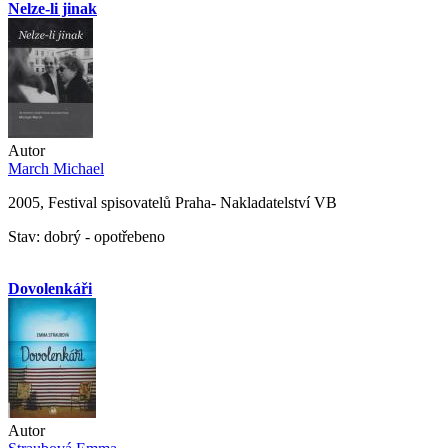
Nelze-li jinak
Autor
March Michael
2005, Festival spisovatelů Praha- Nakladatelství VB
Stav: dobrý - opotřebeno
Dovolenkáři
Autor