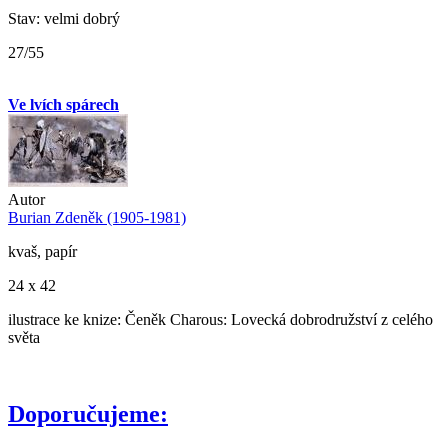
Stav: velmi dobrý
27/55
Ve lvích spárech
Autor
Burian Zdeněk (1905-1981)
kvaš, papír
24 x 42
ilustrace ke knize: Čeněk Charous: Lovecká dobrodružství z celého
světa
Doporučujeme: