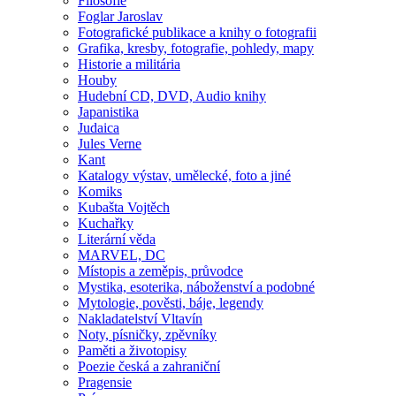
Filosofie
Foglar Jaroslav
Fotografické publikace a knihy o fotografii
Grafika, kresby, fotografie, pohledy, mapy
Historie a militária
Houby
Hudební CD, DVD, Audio knihy
Japanistika
Judaica
Jules Verne
Kant
Katalogy výstav, umělecké, foto a jiné
Komiks
Kubašta Vojtěch
Kuchařky
Literární věda
MARVEL, DC
Místopis a zeměpis, průvodce
Mystika, esoterika, náboženství a podobné
Mytologie, pověsti, báje, legendy
Nakladatelství Vltavín
Noty, písničky, zpěvníky
Paměti a životopisy
Poezie česká a zahraniční
Pragensie