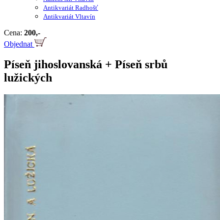
Antikvariát Radhošť
Antikvariát Vltavín
Cena:
200,-
Objednat
Píseň jihoslovanská + Píseň srbů
lužických