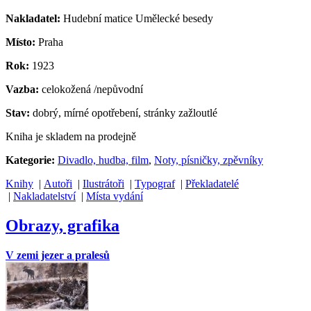
Nakladatel:
Hudební matice Umělecké besedy
Místo:
Praha
Rok:
1923
Vazba:
celokožená /nepůvodní
Stav:
dobrý, mírné opotřebení, stránky zažloutlé
Kniha je skladem na prodejně
Kategorie:
Divadlo, hudba, film
,
Noty, písničky, zpěvníky
Knihy
|
Autoři
|
Ilustrátoři
|
Typograf
|
Překladatelé
|
Nakladatelství
|
Místa vydání
Obrazy, grafika
V zemi jezer a pralesů