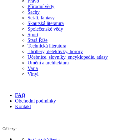
Právo
Přírodní vědy
Šachy
Sci-fi, fantasy
Skautská literatura
Společenské vědy
Sport
Stará Říše
Technická literatura
Thrillery, detektivky, horory
Učebnice, slovníky, encyklopedie, atlasy
Umění a architektura
Varia
Vinyl
FAQ
Obchodní podmínky
Kontakt
Odkazy:
Aukční síň Vltavín