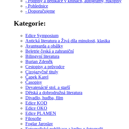
- Podpisy a dedikace v knihách, autogramy, rukopisy
- Pohlednice
- Doporučujeme
Kategorie:
Edice Symposium
Antická literatura a Živá díla minulosti, klasika
Avantgarda a obálky
Beletrie česká a zahraniční
Bilingvní literatura
Burian Zdeněk
Cestopisy a průvodce
Cizojazyčné tituly
Čapek Karel
Časopisy
Devatenácté stol. a starší
Dětská a dobrodružná literatura
Divadlo, hudba, film
Edice KOD
Edice OKO
Edice PLAMEN
Filosofie
Foglar Jaroslav
Fotografické publikace a knihy o fotografii