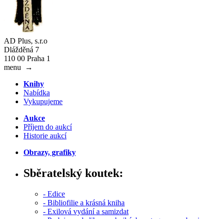
AD Plus, s.r.o
Dlážděná 7
110 00 Praha 1
menu
→
Knihy
Nabídka
Vykupujeme
Aukce
Příjem do aukcí
Historie aukcí
Obrazy, grafiky
Sběratelský koutek:
- Edice
- Bibliofilie a krásná kniha
- Exilová vydání a samizdat