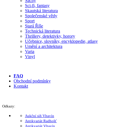
Šachy
Sci-fi, fantasy
Skautská literatura
Společenské vědy
Sport
Stará Říše
Technická literatura
Thrillery, detektivky, horory
Učebnice, slovníky, encyklopedie, atlasy
Umění a architektura
Varia
Vinyl
FAQ
Obchodní podmínky
Kontakt
Odkazy:
Aukční síň Vltavín
Antikvariát Radhošť
Antikvariát Vltavín