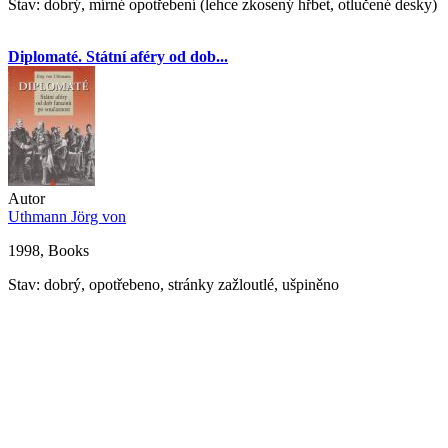
Stav: dobrý, mírné opotřebení (lehce zkosený hřbet, otlučené desky)
Diplomaté. Státní aféry od dob...
Autor
Uthmann Jörg von
1998, Books
Stav: dobrý, opotřebeno, stránky zažloutlé, ušpiněno