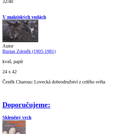
32/40
V malajských vodách
Autor
Burian Zdeněk (1905-1981)
kvaš, papír
24 x 42
Čeněk Charous: Lovecká dobrodružství z celého světa
Doporučujeme:
Skleněný vrch