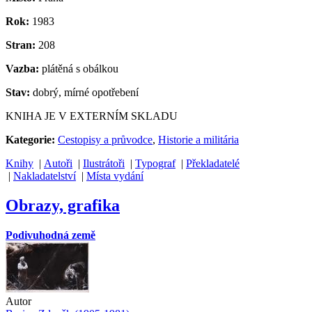
Rok:
1983
Stran:
208
Vazba:
plátěná s obálkou
Stav:
dobrý, mírné opotřebení
KNIHA JE V EXTERNÍM SKLADU
Kategorie:
Cestopisy a průvodce
,
Historie a militária
Knihy
|
Autoři
|
Ilustrátoři
|
Typograf
|
Překladatelé
|
Nakladatelství
|
Místa vydání
Obrazy, grafika
Podivuhodná země
Autor