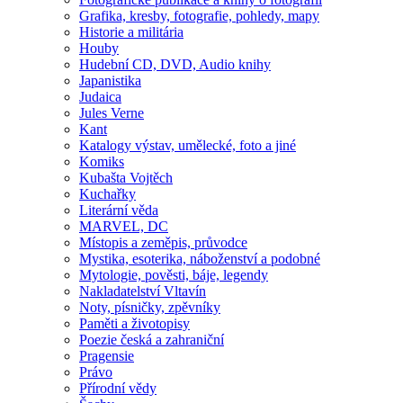
Grafika, kresby, fotografie, pohledy, mapy
Historie a militária
Houby
Hudební CD, DVD, Audio knihy
Japanistika
Judaica
Jules Verne
Kant
Katalogy výstav, umělecké, foto a jiné
Komiks
Kubašta Vojtěch
Kuchařky
Literární věda
MARVEL, DC
Místopis a zeměpis, průvodce
Mystika, esoterika, náboženství a podobné
Mytologie, pověsti, báje, legendy
Nakladatelství Vltavín
Noty, písničky, zpěvníky
Paměti a životopisy
Poezie česká a zahraniční
Pragensie
Právo
Přírodní vědy