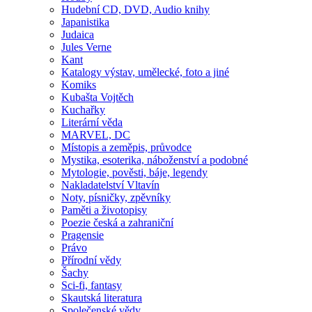
Hudební CD, DVD, Audio knihy
Japanistika
Judaica
Jules Verne
Kant
Katalogy výstav, umělecké, foto a jiné
Komiks
Kubašta Vojtěch
Kuchařky
Literární věda
MARVEL, DC
Místopis a zeměpis, průvodce
Mystika, esoterika, náboženství a podobné
Mytologie, pověsti, báje, legendy
Nakladatelství Vltavín
Noty, písničky, zpěvníky
Paměti a životopisy
Poezie česká a zahraniční
Pragensie
Právo
Přírodní vědy
Šachy
Sci-fi, fantasy
Skautská literatura
Společenské vědy