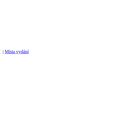
í
|
Místa vydání