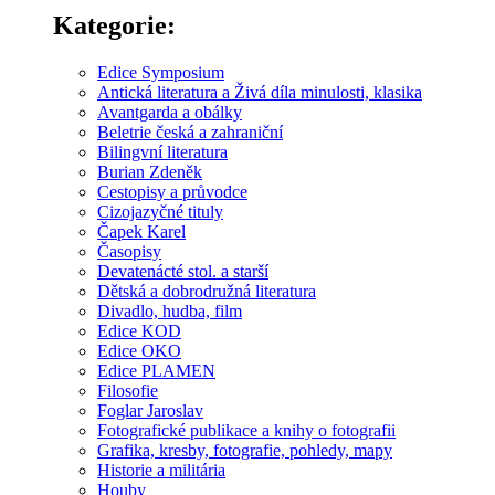
Kategorie:
Edice Symposium
Antická literatura a Živá díla minulosti, klasika
Avantgarda a obálky
Beletrie česká a zahraniční
Bilingvní literatura
Burian Zdeněk
Cestopisy a průvodce
Cizojazyčné tituly
Čapek Karel
Časopisy
Devatenácté stol. a starší
Dětská a dobrodružná literatura
Divadlo, hudba, film
Edice KOD
Edice OKO
Edice PLAMEN
Filosofie
Foglar Jaroslav
Fotografické publikace a knihy o fotografii
Grafika, kresby, fotografie, pohledy, mapy
Historie a militária
Houby