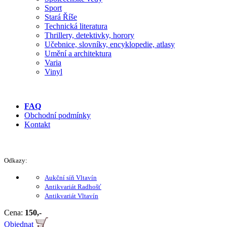
Sport
Stará Říše
Technická literatura
Thrillery, detektivky, horory
Učebnice, slovníky, encyklopedie, atlasy
Umění a architektura
Varia
Vinyl
FAQ
Obchodní podmínky
Kontakt
Odkazy:
Aukční síň Vltavín
Antikvariát Radhošť
Antikvariát Vltavín
Cena:
150,-
Objednat