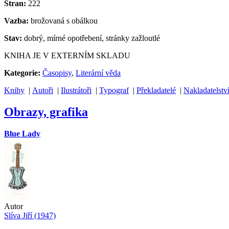
Stran:
222
Vazba:
brožovaná s obálkou
Stav:
dobrý, mírné opotřebení, stránky zažloutlé
KNIHA JE V EXTERNÍM SKLADU
Kategorie:
Časopisy
,
Literární věda
Knihy
|
Autoři
|
Ilustrátoři
|
Typograf
|
Překladatelé
|
Nakladatelstv
Obrazy, grafika
Blue Lady
Autor
Slíva Jiří (1947)