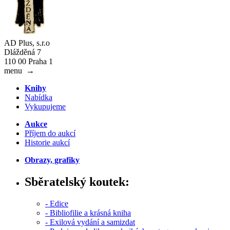
AD Plus, s.r.o
Dlážděná 7
110 00 Praha 1
menu
→
Knihy
Nabídka
Vykupujeme
Aukce
Příjem do aukcí
Historie aukcí
Obrazy, grafiky
Sběratelský koutek:
- Edice
- Bibliofilie a krásná kniha
- Exilová vydání a samizdat