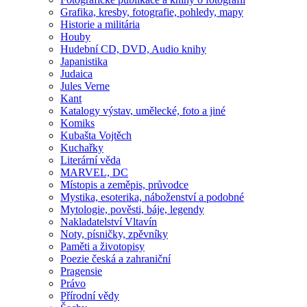
Grafika, kresby, fotografie, pohledy, mapy
Historie a militária
Houby
Hudební CD, DVD, Audio knihy
Japanistika
Judaica
Jules Verne
Kant
Katalogy výstav, umělecké, foto a jiné
Komiks
Kubašta Vojtěch
Kuchařky
Literární věda
MARVEL, DC
Místopis a zeměpis, průvodce
Mystika, esoterika, náboženství a podobné
Mytologie, pověsti, báje, legendy
Nakladatelství Vltavín
Noty, písničky, zpěvníky
Paměti a životopisy
Poezie česká a zahraniční
Pragensie
Právo
Přírodní vědy