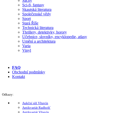
Šachy
Sci-fi, fantasy
Skautská literatura
Společenské vědy
Sport
Stará Říše
Technická literatura
Thrillery, detektivky, horory
Učebnice, slovníky, encyklopedie, atlasy
Umění a architektura
Varia
Vinyl
FAQ
Obchodní podmínky
Kontakt
Odkazy:
Aukční síň Vltavín
Antikvariát Radhošť
Antikvariát Vltavín