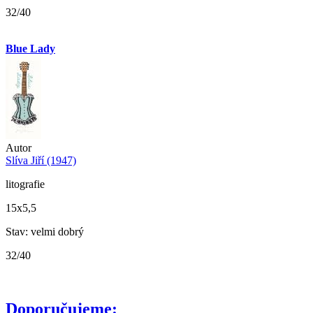
32/40
Blue Lady
Autor
Slíva Jiří (1947)
litografie
15x5,5
Stav: velmi dobrý
32/40
Doporučujeme: