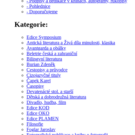
- Podpisy a dedikace v knihách, autogramy, rukopisy
- Pohlednice
- Doporučujeme
Kategorie:
Edice Symposium
Antická literatura a Živá díla minulosti, klasika
Avantgarda a obálky
Beletrie česká a zahraniční
Bilingvní literatura
Burian Zdeněk
Cestopisy a průvodce
Cizojazyčné tituly
Čapek Karel
Časopisy
Devatenácté stol. a starší
Dětská a dobrodružná literatura
Divadlo, hudba, film
Edice KOD
Edice OKO
Edice PLAMEN
Filosofie
Foglar Jaroslav
Fotografické publikace a knihy o fotografii