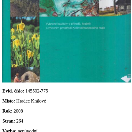
Evid. číslo:
145502-775
Místo:
Hradec Králové
Rok:
2008
Stran:
264
Vazba:
nepůvodní