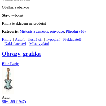
Obálka: s obálkou
Stav:
výborný
Kniha je skladem na prodejně
Kategorie:
Místopis a zeměpis, průvodce
,
Přírodní vědy
Knihy
|
Autoři
|
Ilustrátoři
|
Typograf
|
Překladatelé
|
Nakladatelství
|
Místa vydání
Obrazy, grafika
Blue Lady
Autor
Slíva Jiří (1947)