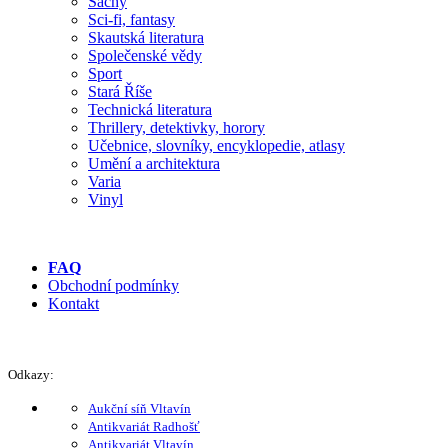
Šachy
Sci-fi, fantasy
Skautská literatura
Společenské vědy
Sport
Stará Říše
Technická literatura
Thrillery, detektivky, horory
Učebnice, slovníky, encyklopedie, atlasy
Umění a architektura
Varia
Vinyl
FAQ
Obchodní podmínky
Kontakt
Odkazy:
Aukční síň Vltavín
Antikvariát Radhošť
Antikvariát Vltavín