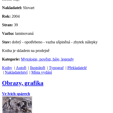
Nakladatel:
Slovart
Rok:
2004
Stran:
39
Vazba:
laminovaná
Stav:
dobrý - opotřebeno - vazba ušpiněná - zbytek nálepky
Kniha je skladem na prodejně
Kategorie:
Mytologie, pověsti, báje, legendy
Knihy
|
Autoři
|
Ilustrátoři
|
Typograf
|
Překladatelé
|
Nakladatelství
|
Místa vydání
Obrazy, grafika
Ve lvích spárech