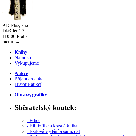
AD Plus, s.r.o
Dlážděná 7
110 00 Praha 1
menu
→
Knihy
Nabídka
Vykupujeme
Aukce
Příjem do aukcí
Historie aukcí
Obrazy, grafiky
Sběratelský koutek:
- Edice
- Bibliofilie a krásná kniha
- Exilová vydání a samizdat