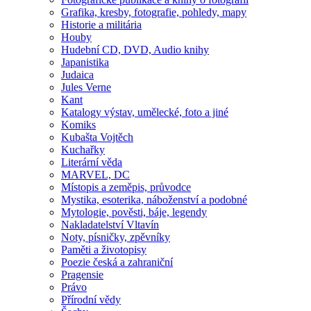
Grafika, kresby, fotografie, pohledy, mapy
Historie a militária
Houby
Hudební CD, DVD, Audio knihy
Japanistika
Judaica
Jules Verne
Kant
Katalogy výstav, umělecké, foto a jiné
Komiks
Kubašta Vojtěch
Kuchařky
Literární věda
MARVEL, DC
Místopis a zeměpis, průvodce
Mystika, esoterika, náboženství a podobné
Mytologie, pověsti, báje, legendy
Nakladatelství Vltavín
Noty, písničky, zpěvníky
Paměti a životopisy
Poezie česká a zahraniční
Pragensie
Právo
Přírodní vědy