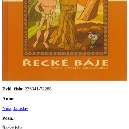
Evid. číslo:
236341-72288
Autor
Niňaj Jaroslav
Pozn.:
Řecké báje