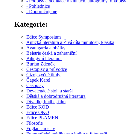
- Podpisy a dedikace v knihách, autogramy, rukopisy
- Pohlednice
- Doporučujeme
Kategorie:
Edice Symposium
Antická literatura a Živá díla minulosti, klasika
Avantgarda a obálky
Beletrie česká a zahraniční
Bilingvní literatura
Burian Zdeněk
Cestopisy a průvodce
Cizojazyčné tituly
Čapek Karel
Časopisy
Devatenácté stol. a starší
Dětská a dobrodružná literatura
Divadlo, hudba, film
Edice KOD
Edice OKO
Edice PLAMEN
Filosofie
Foglar Jaroslav
Fotografické publikace a knihy o fotografii