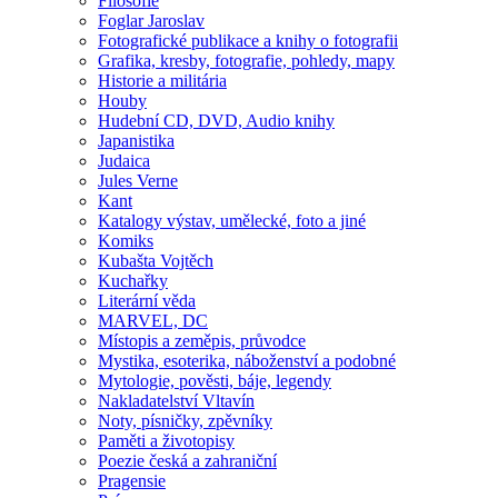
Filosofie
Foglar Jaroslav
Fotografické publikace a knihy o fotografii
Grafika, kresby, fotografie, pohledy, mapy
Historie a militária
Houby
Hudební CD, DVD, Audio knihy
Japanistika
Judaica
Jules Verne
Kant
Katalogy výstav, umělecké, foto a jiné
Komiks
Kubašta Vojtěch
Kuchařky
Literární věda
MARVEL, DC
Místopis a zeměpis, průvodce
Mystika, esoterika, náboženství a podobné
Mytologie, pověsti, báje, legendy
Nakladatelství Vltavín
Noty, písničky, zpěvníky
Paměti a životopisy
Poezie česká a zahraniční
Pragensie