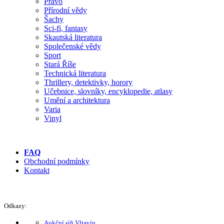
Právo
Přírodní vědy
Šachy
Sci-fi, fantasy
Skautská literatura
Společenské vědy
Sport
Stará Říše
Technická literatura
Thrillery, detektivky, horory
Učebnice, slovníky, encyklopedie, atlasy
Umění a architektura
Varia
Vinyl
FAQ
Obchodní podmínky
Kontakt
Odkazy:
Aukční síň Vltavín