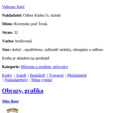
Valkoun Josef
Nakladatel:
Odbor Klubu čs. turistů
Místo:
Rovensko pod Trosk.
Stran:
32
Vazba:
brožovaná
Stav:
dobrý - opotřebeno, zažloutlé stránky, ošoupáno a odřeno
Kniha je skladem na prodejně
Kategorie:
Místopis a zeměpis, průvodce
Knihy
|
Autoři
|
Ilustrátoři
|
Typograf
|
Překladatelé
|
Nakladatelství
|
Místa vydání
Obrazy, grafika
Miss Beer