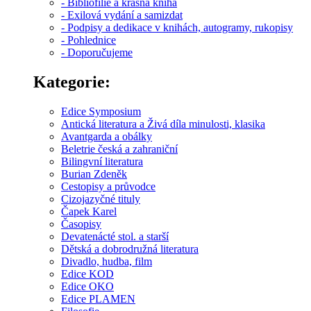
- Bibliofilie a krásná kniha
- Exilová vydání a samizdat
- Podpisy a dedikace v knihách, autogramy, rukopisy
- Pohlednice
- Doporučujeme
Kategorie:
Edice Symposium
Antická literatura a Živá díla minulosti, klasika
Avantgarda a obálky
Beletrie česká a zahraniční
Bilingvní literatura
Burian Zdeněk
Cestopisy a průvodce
Cizojazyčné tituly
Čapek Karel
Časopisy
Devatenácté stol. a starší
Dětská a dobrodružná literatura
Divadlo, hudba, film
Edice KOD
Edice OKO
Edice PLAMEN