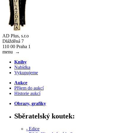
AD Plus, s.r.o
Dlážděná 7
110 00 Praha 1
menu
→
Knihy
Nabídka
Vykupujeme
Aukce
Příjem do aukcí
Historie aukcí
Obrazy, grafiky
Sběratelský koutek:
- Edice