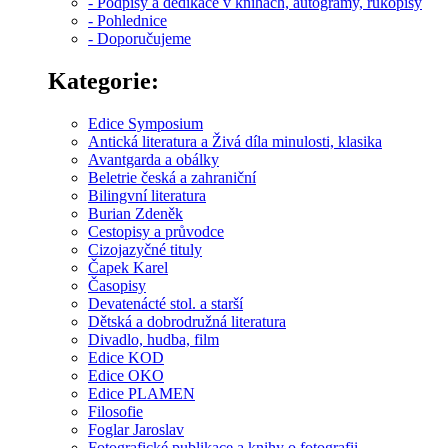
- Podpisy a dedikace v knihách, autogramy, rukopisy
- Pohlednice
- Doporučujeme
Kategorie:
Edice Symposium
Antická literatura a Živá díla minulosti, klasika
Avantgarda a obálky
Beletrie česká a zahraniční
Bilingvní literatura
Burian Zdeněk
Cestopisy a průvodce
Cizojazyčné tituly
Čapek Karel
Časopisy
Devatenácté stol. a starší
Dětská a dobrodružná literatura
Divadlo, hudba, film
Edice KOD
Edice OKO
Edice PLAMEN
Filosofie
Foglar Jaroslav
Fotografické publikace a knihy o fotografii