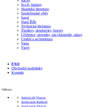
Šachy
Sci-fi, fantasy
Skautská literatura
Společenské vědy
Sport
Stará Říše
Technická literatura
Thrillery, detektivky, horory
Učebnice, slovníky, encyklopedie, atlasy
Umění a architektura
Varia
Vinyl
FAQ
Obchodní podmínky
Kontakt
Odkazy:
Aukční síň Vltavín
Antikvariát Radhošť
Antikvariát Vltavín