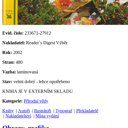
Evid. číslo:
233671-27912
Nakladatel:
Reader`s Digest Výběr
Rok:
2002
Stran:
480
Vazba:
laminovaná
Stav:
velmi dobrý - lehce opotřebeno
KNIHA JE V EXTERNÍM SKLADU
Kategorie:
Přírodní vědy
Knihy
|
Autoři
|
Ilustrátoři
|
Typograf
|
Překladatelé
|
Nakladatelství
|
Místa vydání