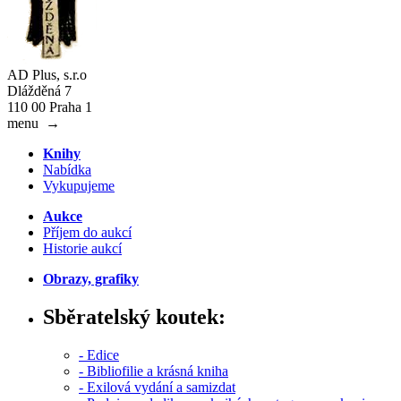
AD Plus, s.r.o
Dlážděná 7
110 00 Praha 1
menu
→
Knihy
Nabídka
Vykupujeme
Aukce
Příjem do aukcí
Historie aukcí
Obrazy, grafiky
Sběratelský koutek:
- Edice
- Bibliofilie a krásná kniha
- Exilová vydání a samizdat