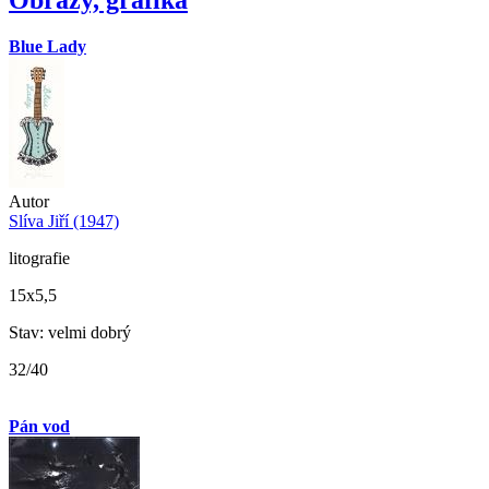
Obrazy, grafika
Blue Lady
Autor
Slíva Jiří (1947)
litografie
15x5,5
Stav: velmi dobrý
32/40
Pán vod