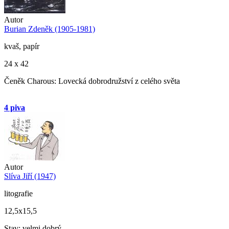
Autor
Burian Zdeněk (1905-1981)
kvaš, papír
24 x 42
Čeněk Charous: Lovecká dobrodružství z celého světa
4 piva
Autor
Slíva Jiří (1947)
litografie
12,5x15,5
Stav: velmi dobrý