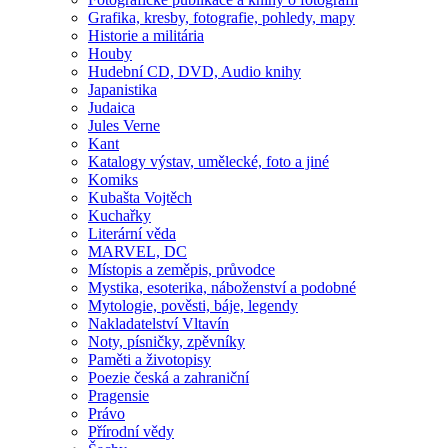
Grafika, kresby, fotografie, pohledy, mapy
Historie a militária
Houby
Hudební CD, DVD, Audio knihy
Japanistika
Judaica
Jules Verne
Kant
Katalogy výstav, umělecké, foto a jiné
Komiks
Kubašta Vojtěch
Kuchařky
Literární věda
MARVEL, DC
Místopis a zeměpis, průvodce
Mystika, esoterika, náboženství a podobné
Mytologie, pověsti, báje, legendy
Nakladatelství Vltavín
Noty, písničky, zpěvníky
Paměti a životopisy
Poezie česká a zahraniční
Pragensie
Právo
Přírodní vědy