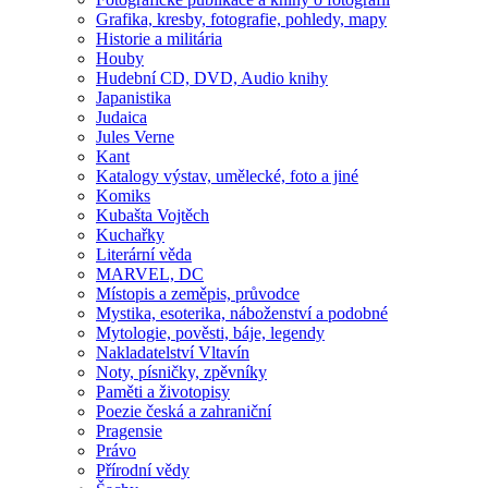
Grafika, kresby, fotografie, pohledy, mapy
Historie a militária
Houby
Hudební CD, DVD, Audio knihy
Japanistika
Judaica
Jules Verne
Kant
Katalogy výstav, umělecké, foto a jiné
Komiks
Kubašta Vojtěch
Kuchařky
Literární věda
MARVEL, DC
Místopis a zeměpis, průvodce
Mystika, esoterika, náboženství a podobné
Mytologie, pověsti, báje, legendy
Nakladatelství Vltavín
Noty, písničky, zpěvníky
Paměti a životopisy
Poezie česká a zahraniční
Pragensie
Právo
Přírodní vědy