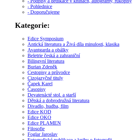
- Podpisy a dedikace v knihách, autogramy, rukopisy
- Pohlednice
- Doporučujeme
Kategorie:
Edice Symposium
Antická literatura a Živá díla minulosti, klasika
Avantgarda a obálky
Beletrie česká a zahraniční
Bilingvní literatura
Burian Zdeněk
Cestopisy a průvodce
Cizojazyčné tituly
Čapek Karel
Časopisy
Devatenácté stol. a starší
Dětská a dobrodružná literatura
Divadlo, hudba, film
Edice KOD
Edice OKO
Edice PLAMEN
Filosofie
Foglar Jaroslav
Fotografické publikace a knihy o fotografii