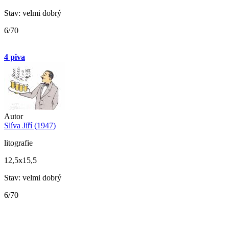
Stav: velmi dobrý
6/70
4 piva
Autor
Slíva Jiří (1947)
litografie
12,5x15,5
Stav: velmi dobrý
6/70