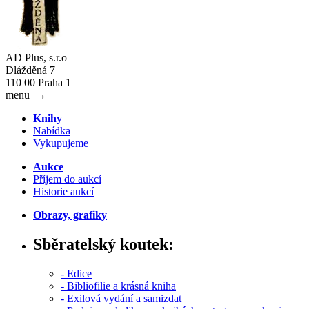
AD Plus, s.r.o
Dlážděná 7
110 00 Praha 1
menu
→
Knihy
Nabídka
Vykupujeme
Aukce
Příjem do aukcí
Historie aukcí
Obrazy, grafiky
Sběratelský koutek:
- Edice
- Bibliofilie a krásná kniha
- Exilová vydání a samizdat