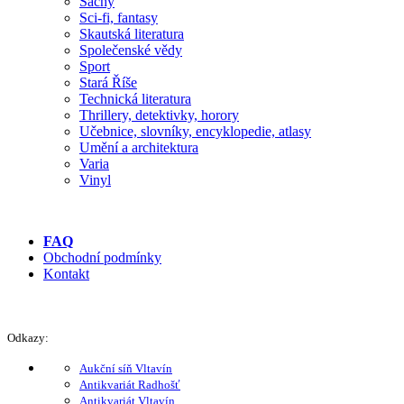
Šachy
Sci-fi, fantasy
Skautská literatura
Společenské vědy
Sport
Stará Říše
Technická literatura
Thrillery, detektivky, horory
Učebnice, slovníky, encyklopedie, atlasy
Umění a architektura
Varia
Vinyl
FAQ
Obchodní podmínky
Kontakt
Odkazy:
Aukční síň Vltavín
Antikvariát Radhošť
Antikvariát Vltavín