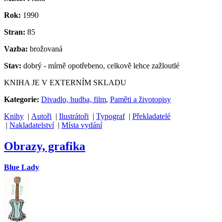
Rok:
1990
Stran:
85
Vazba:
brožovaná
Stav:
dobrý - mírně opotřebeno, celkově lehce zažloutlé
KNIHA JE V EXTERNÍM SKLADU
Kategorie:
Divadlo, hudba, film
,
Paměti a životopisy
Knihy
|
Autoři
|
Ilustrátoři
|
Typograf
|
Překladatelé
|
Nakladatelství
|
Místa vydání
Obrazy, grafika
Blue Lady