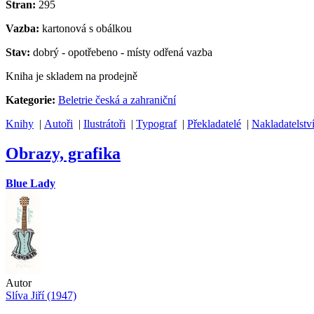
Stran:
295
Vazba:
kartonová s obálkou
Stav:
dobrý - opotřebeno - místy odřená vazba
Kniha je skladem na prodejně
Kategorie:
Beletrie česká a zahraniční
Knihy
|
Autoři
|
Ilustrátoři
|
Typograf
|
Překladatelé
|
Nakladatelstv
Obrazy, grafika
Blue Lady
Autor
Slíva Jiří (1947)