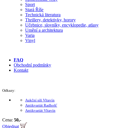
Sport
Stará Říše
Technická literatura
Thrillery, detektivky, horory
Učebnice, slovníky, encyklopedie, atlasy
Umění a architektura
Varia
Vinyl
FAQ
Obchodní podmínky
Kontakt
Odkazy:
Aukční síň Vltavín
Antikvariát Radhošť
Antikvariát Vltavín
Cena:
50,-
Objednat