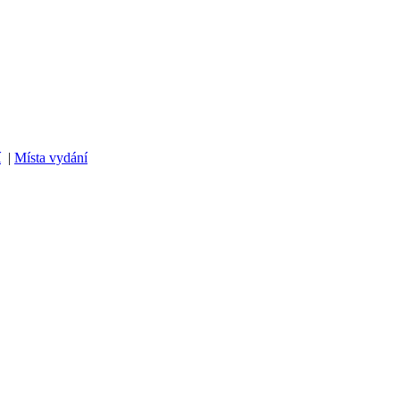
í
|
Místa vydání