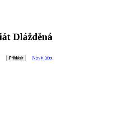
riát Dlážděná
Nový účet