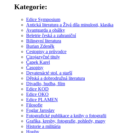
Kategorie:
Edice Symposium
Antická literatura a Živá díla minulosti, klasika
Avantgarda a obálky
Beletrie česká a zahraniční
Bilingvní literatura
Burian Zdeněk
Cestopisy a průvodce
Cizojazyčné tituly
Čapek Karel
Časopisy
Devatenácté stol. a starší
Dětská a dobrodružná literatura
Divadlo, hudba, film
Edice KOD
Edice OKO
Edice PLAMEN
Filosofie
Foglar Jaroslav
Fotografické publikace a knihy o fotografii
Grafika, kresby, fotografie, pohledy, mapy
Historie a militária
Houby