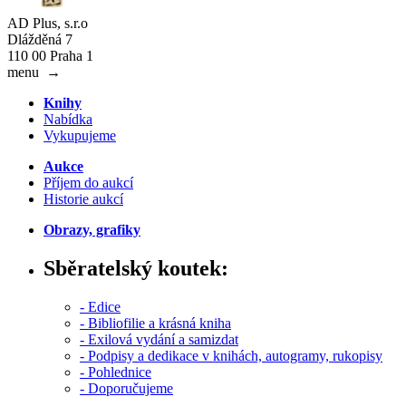
AD Plus, s.r.o
Dlážděná 7
110 00 Praha 1
menu
→
Knihy
Nabídka
Vykupujeme
Aukce
Příjem do aukcí
Historie aukcí
Obrazy, grafiky
Sběratelský koutek:
- Edice
- Bibliofilie a krásná kniha
- Exilová vydání a samizdat
- Podpisy a dedikace v knihách, autogramy, rukopisy
- Pohlednice
- Doporučujeme