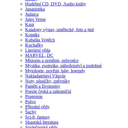
Hudební CD, DVD, Audio knihy
Japanistika
Judaica
Jules Verne
Kant
Katalogy výstav, umělecké, foto a jiné
Komiks
Kubašta Vojtěch
Kuchařky
Literární věda
MARVEL, DC
Místopis a zeměpis, průvodce
Mystika, esoterika, náboženství a podobné
Mytologie, pověsti, báje, legendy
Nakladatelství Vltavín
Noty, písničky, zpěvníky
Paměti a životopisy
Poezie česká a zahraniční
Pragensie
Právo
Přírodní vědy
Šachy
Sci-fi, fantasy
Skautská literatura
Společenské vědy