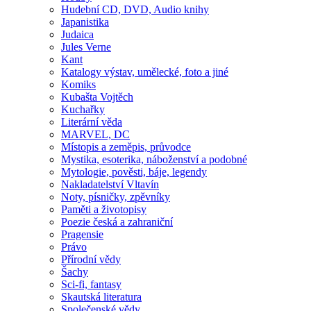
Hudební CD, DVD, Audio knihy
Japanistika
Judaica
Jules Verne
Kant
Katalogy výstav, umělecké, foto a jiné
Komiks
Kubašta Vojtěch
Kuchařky
Literární věda
MARVEL, DC
Místopis a zeměpis, průvodce
Mystika, esoterika, náboženství a podobné
Mytologie, pověsti, báje, legendy
Nakladatelství Vltavín
Noty, písničky, zpěvníky
Paměti a životopisy
Poezie česká a zahraniční
Pragensie
Právo
Přírodní vědy
Šachy
Sci-fi, fantasy
Skautská literatura
Společenské vědy