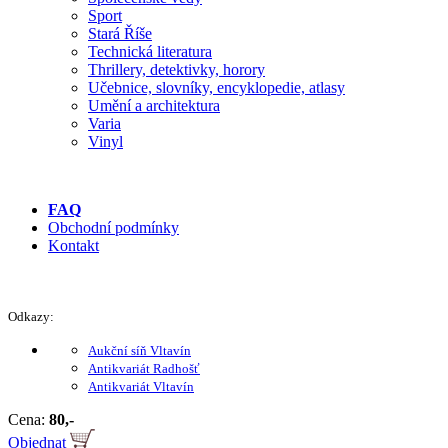
Sport
Stará Říše
Technická literatura
Thrillery, detektivky, horory
Učebnice, slovníky, encyklopedie, atlasy
Umění a architektura
Varia
Vinyl
FAQ
Obchodní podmínky
Kontakt
Odkazy:
Aukční síň Vltavín
Antikvariát Radhošť
Antikvariát Vltavín
Cena:
80,-
Objednat