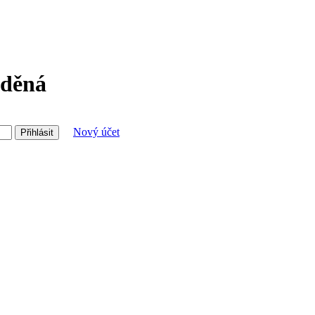
žděná
Nový účet