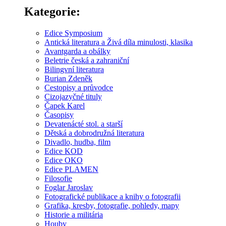
Kategorie:
Edice Symposium
Antická literatura a Živá díla minulosti, klasika
Avantgarda a obálky
Beletrie česká a zahraniční
Bilingvní literatura
Burian Zdeněk
Cestopisy a průvodce
Cizojazyčné tituly
Čapek Karel
Časopisy
Devatenácté stol. a starší
Dětská a dobrodružná literatura
Divadlo, hudba, film
Edice KOD
Edice OKO
Edice PLAMEN
Filosofie
Foglar Jaroslav
Fotografické publikace a knihy o fotografii
Grafika, kresby, fotografie, pohledy, mapy
Historie a militária
Houby