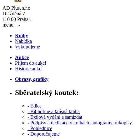
AD Plus, s.r.o
Dlážděná 7
110 00 Praha 1
menu
→
Knihy
Nabídka
Vykupujeme
Aukce
Příjem do aukcí
Historie aukcí
Obrazy, grafiky
Sběratelský koutek:
- Edice
- Bibliofilie a krásná kniha
- Exilová vydání a samizdat
- Podpisy a dedikace v knihách, autogramy, rukopisy
- Pohlednice
- Doporučujeme