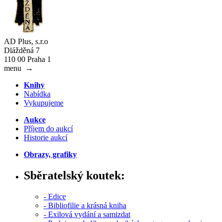
AD Plus, s.r.o
Dlážděná 7
110 00 Praha 1
menu
→
Knihy
Nabídka
Vykupujeme
Aukce
Příjem do aukcí
Historie aukcí
Obrazy, grafiky
Sběratelský koutek:
- Edice
- Bibliofilie a krásná kniha
- Exilová vydání a samizdat