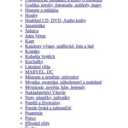
Grafika, kresby, fotografie, pohledy, mapy
Historie a militária
Houby
Hudební CD, DVD, Audio knihy
Japanistika
Judaica
Jules Verne
Kant
Katalogy výstav, umělecké, foto a jiné
Komiks
Kubašta Vojtěch
Kuchařky
Literární věda
MARVEL, DC
Místopis a zeměpis, průvodce
Mystika, esoterika, náboženství a podobné
Mytologie, pověsti, báje, legendy
Nakladatelství Vltavín
Noty, písničky, zpěvníky
Paměti a životopisy
Poezie česká a zahraniční
Pragensie
Právo
Přírodní vědy