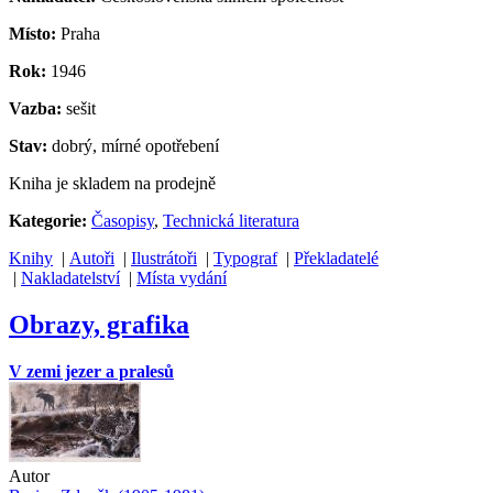
Místo:
Praha
Rok:
1946
Vazba:
sešit
Stav:
dobrý, mírné opotřebení
Kniha je skladem na prodejně
Kategorie:
Časopisy
,
Technická literatura
Knihy
|
Autoři
|
Ilustrátoři
|
Typograf
|
Překladatelé
|
Nakladatelství
|
Místa vydání
Obrazy, grafika
V zemi jezer a pralesů
Autor