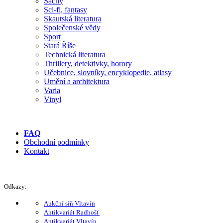
Šachy
Sci-fi, fantasy
Skautská literatura
Společenské vědy
Sport
Stará Říše
Technická literatura
Thrillery, detektivky, horory
Učebnice, slovníky, encyklopedie, atlasy
Umění a architektura
Varia
Vinyl
FAQ
Obchodní podmínky
Kontakt
Odkazy:
Aukční síň Vltavín
Antikvariát Radhošť
Antikvariát Vltavín