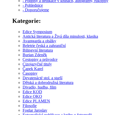
- Podpisy a dedikace v knihách, autogramy, rukopisy
- Pohlednice
- Doporučujeme
Kategorie:
Edice Symposium
Antická literatura a Živá díla minulosti, klasika
Avantgarda a obálky
Beletrie česká a zahraniční
Bilingvní literatura
Burian Zdeněk
Cestopisy a průvodce
Cizojazyčné tituly
Čapek Karel
Časopisy
Devatenácté stol. a starší
Dětská a dobrodružná literatura
Divadlo, hudba, film
Edice KOD
Edice OKO
Edice PLAMEN
Filosofie
Foglar Jaroslav
Fotografické publikace a knihy o fotografii