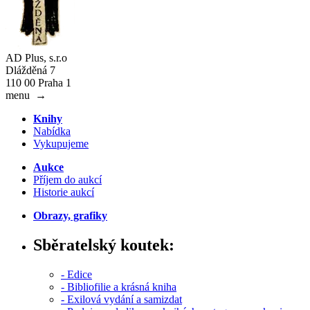
AD Plus, s.r.o
Dlážděná 7
110 00 Praha 1
menu
→
Knihy
Nabídka
Vykupujeme
Aukce
Příjem do aukcí
Historie aukcí
Obrazy, grafiky
Sběratelský koutek:
- Edice
- Bibliofilie a krásná kniha
- Exilová vydání a samizdat