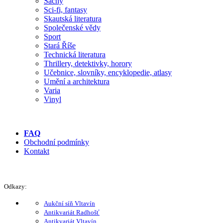
Šachy
Sci-fi, fantasy
Skautská literatura
Společenské vědy
Sport
Stará Říše
Technická literatura
Thrillery, detektivky, horory
Učebnice, slovníky, encyklopedie, atlasy
Umění a architektura
Varia
Vinyl
FAQ
Obchodní podmínky
Kontakt
Odkazy:
Aukční síň Vltavín
Antikvariát Radhošť
Antikvariát Vltavín