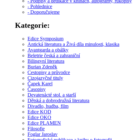
- Podpisy a dedikace v knihách, autogramy, rukopisy
- Pohlednice
- Doporučujeme
Kategorie:
Edice Symposium
Antická literatura a Živá díla minulosti, klasika
Avantgarda a obálky
Beletrie česká a zahraniční
Bilingvní literatura
Burian Zdeněk
Cestopisy a průvodce
Cizojazyčné tituly
Čapek Karel
Časopisy
Devatenácté stol. a starší
Dětská a dobrodružná literatura
Divadlo, hudba, film
Edice KOD
Edice OKO
Edice PLAMEN
Filosofie
Foglar Jaroslav
Fotografické publikace a knihy o fotografii