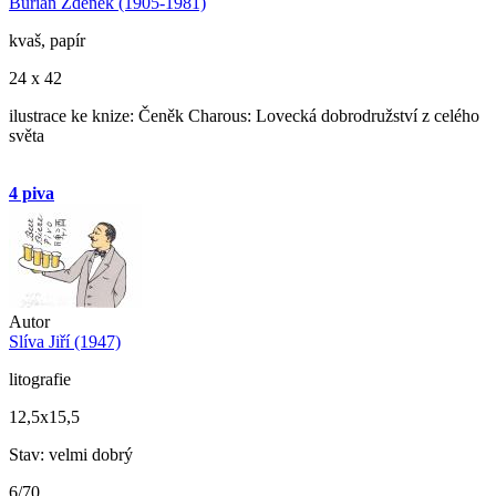
Burian Zdeněk (1905-1981)
kvaš, papír
24 x 42
ilustrace ke knize: Čeněk Charous: Lovecká dobrodružství z celého
světa
4 piva
Autor
Slíva Jiří (1947)
litografie
12,5x15,5
Stav: velmi dobrý
6/70