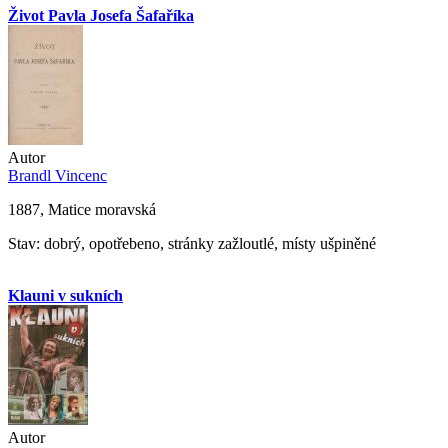
Život Pavla Josefa Šafaříka
Autor
Brandl Vincenc
1887, Matice moravská
Stav: dobrý, opotřebeno, stránky zažloutlé, místy ušpiněné
Klauni v sukních
Autor