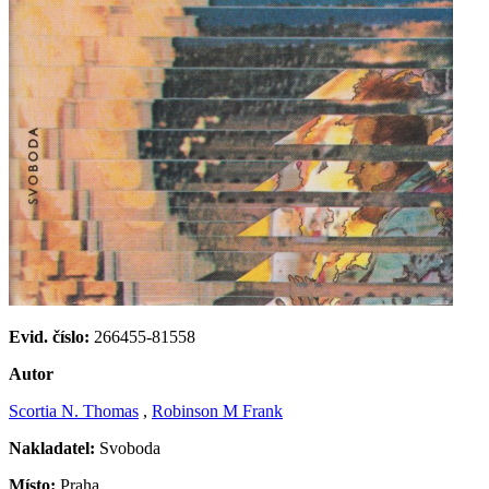
Evid. číslo:
266455-81558
Autor
Scortia N. Thomas
,
Robinson M Frank
Nakladatel:
Svoboda
Místo:
Praha