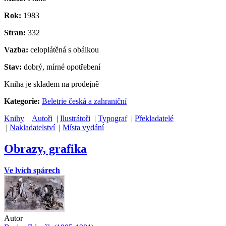
Rok:
1983
Stran:
332
Vazba:
celoplátěná s obálkou
Stav:
dobrý, mírné opotřebení
Kniha je skladem na prodejně
Kategorie:
Beletrie česká a zahraniční
Knihy
|
Autoři
|
Ilustrátoři
|
Typograf
|
Překladatelé
|
Nakladatelství
|
Místa vydání
Obrazy, grafika
Ve lvích spárech
Autor