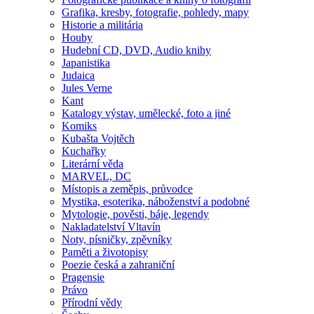
Grafika, kresby, fotografie, pohledy, mapy
Historie a militária
Houby
Hudební CD, DVD, Audio knihy
Japanistika
Judaica
Jules Verne
Kant
Katalogy výstav, umělecké, foto a jiné
Komiks
Kubašta Vojtěch
Kuchařky
Literární věda
MARVEL, DC
Místopis a zeměpis, průvodce
Mystika, esoterika, náboženství a podobné
Mytologie, pověsti, báje, legendy
Nakladatelství Vltavín
Noty, písničky, zpěvníky
Paměti a životopisy
Poezie česká a zahraniční
Pragensie
Právo
Přírodní vědy