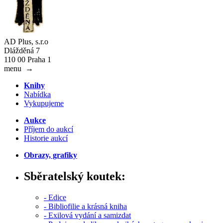
AD Plus, s.r.o
Dlážděná 7
110 00 Praha 1
menu
→
Knihy
Nabídka
Vykupujeme
Aukce
Příjem do aukcí
Historie aukcí
Obrazy, grafiky
Sběratelský koutek:
- Edice
- Bibliofilie a krásná kniha
- Exilová vydání a samizdat