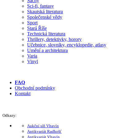
Šachy
Sci-fi, fantasy
Skautská literatura
Společenské vědy
Sport
Stará Říše
Technická literatura
Thrillery, detektivky, horory
Učebnice, slovníky, encyklopedie, atlasy
Umění a architektura
Varia
Vinyl
FAQ
Obchodní podmínky
Kontakt
Odkazy:
Aukční síň Vltavín
Antikvariát Radhošť
Antikvariát Vltavín