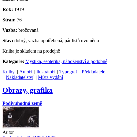
Rok:
1919
Stran:
76
Vazba:
brožovaná
Stav:
dobrý, vazba opotřebená, pár listů uvolněno
Kniha je skladem na prodejně
Kategorie:
Mystika, esoterika, náboženství a podobné
Knihy
|
Autoři
|
Ilustrátoři
|
Typograf
|
Překladatelé
|
Nakladatelství
|
Místa vydání
Obrazy, grafika
Podivuhodná země
Autor