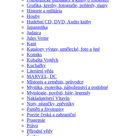
Grafika, kresby, fotografie, pohledy, mapy
Historie a militária
Houby
Hudební CD, DVD, Audio knihy
Japanistika
Judaica
Jules Verne
Kant
Katalogy výstav, umělecké, foto a jiné
Komiks
Kubašta Vojtěch
Kuchařky
Literární věda
MARVEL, DC
Místopis a zeměpis, průvodce
Mystika, esoterika, náboženství a podobné
Mytologie, pověsti, báje, legendy
Nakladatelství Vltavín
Noty, písničky, zpěvníky
Paměti a životopisy
Poezie česká a zahraniční
Pragensie
Právo
Přírodní vědy