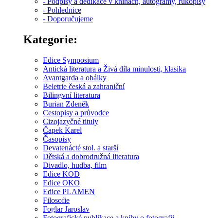
- Podpisy a dedikace v knihách, autogramy, rukopisy
- Pohlednice
- Doporučujeme
Kategorie:
Edice Symposium
Antická literatura a Živá díla minulosti, klasika
Avantgarda a obálky
Beletrie česká a zahraniční
Bilingvní literatura
Burian Zdeněk
Cestopisy a průvodce
Cizojazyčné tituly
Čapek Karel
Časopisy
Devatenácté stol. a starší
Dětská a dobrodružná literatura
Divadlo, hudba, film
Edice KOD
Edice OKO
Edice PLAMEN
Filosofie
Foglar Jaroslav
Fotografické publikace a knihy o fotografii