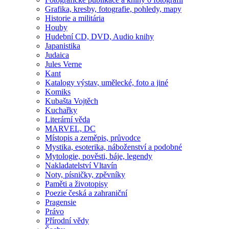
Grafika, kresby, fotografie, pohledy, mapy
Historie a militária
Houby
Hudební CD, DVD, Audio knihy
Japanistika
Judaica
Jules Verne
Kant
Katalogy výstav, umělecké, foto a jiné
Komiks
Kubašta Vojtěch
Kuchařky
Literární věda
MARVEL, DC
Místopis a zeměpis, průvodce
Mystika, esoterika, náboženství a podobné
Mytologie, pověsti, báje, legendy
Nakladatelství Vltavín
Noty, písničky, zpěvníky
Paměti a životopisy
Poezie česká a zahraniční
Pragensie
Právo
Přírodní vědy