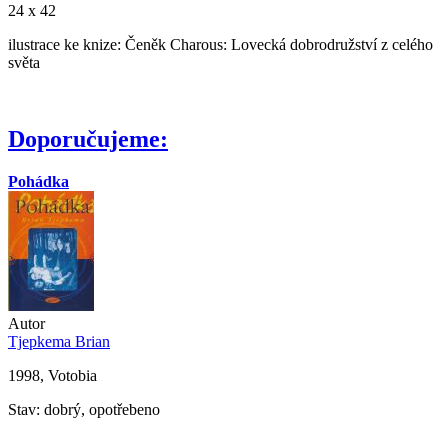
24 x 42
ilustrace ke knize: Čeněk Charous: Lovecká dobrodružství z celého
světa
Doporučujeme:
Pohádka
Autor
Tjepkema Brian
1998, Votobia
Stav: dobrý, opotřebeno