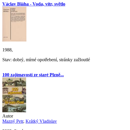
Václav Bláha - Voda, vítr, světlo
1988,
Stav: dobrý, mírné opotřebení, stránky zažloutlé
100 zajímavostí ze staré Plzně...
Autor
Mazný Petr
,
Krátký Vladislav