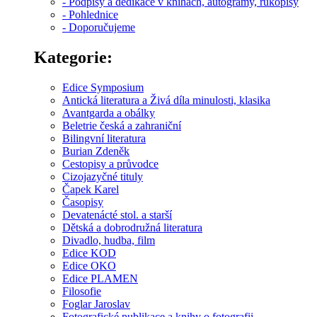
- Podpisy a dedikace v knihách, autogramy, rukopisy
- Pohlednice
- Doporučujeme
Kategorie:
Edice Symposium
Antická literatura a Živá díla minulosti, klasika
Avantgarda a obálky
Beletrie česká a zahraniční
Bilingvní literatura
Burian Zdeněk
Cestopisy a průvodce
Cizojazyčné tituly
Čapek Karel
Časopisy
Devatenácté stol. a starší
Dětská a dobrodružná literatura
Divadlo, hudba, film
Edice KOD
Edice OKO
Edice PLAMEN
Filosofie
Foglar Jaroslav
Fotografické publikace a knihy o fotografii