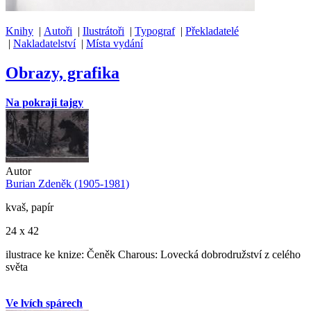
Knihy
|
Autoři
|
Ilustrátoři
|
Typograf
|
Překladatelé
|
Nakladatelství
|
Místa vydání
Obrazy, grafika
Na pokraji tajgy
Autor
Burian Zdeněk (1905-1981)
kvaš, papír
24 x 42
ilustrace ke knize: Čeněk Charous: Lovecká dobrodružství z celého
světa
Ve lvích spárech