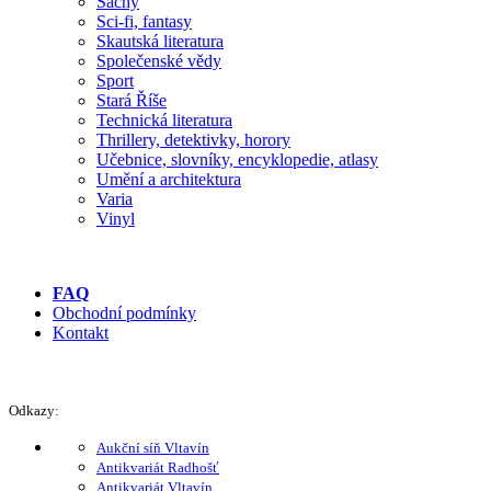
Šachy
Sci-fi, fantasy
Skautská literatura
Společenské vědy
Sport
Stará Říše
Technická literatura
Thrillery, detektivky, horory
Učebnice, slovníky, encyklopedie, atlasy
Umění a architektura
Varia
Vinyl
FAQ
Obchodní podmínky
Kontakt
Odkazy:
Aukční síň Vltavín
Antikvariát Radhošť
Antikvariát Vltavín