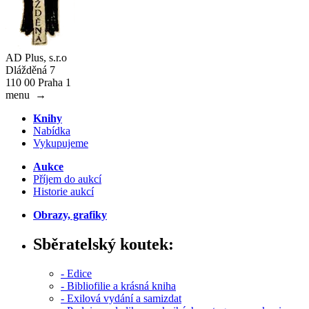
AD Plus, s.r.o
Dlážděná 7
110 00 Praha 1
menu
→
Knihy
Nabídka
Vykupujeme
Aukce
Příjem do aukcí
Historie aukcí
Obrazy, grafiky
Sběratelský koutek:
- Edice
- Bibliofilie a krásná kniha
- Exilová vydání a samizdat