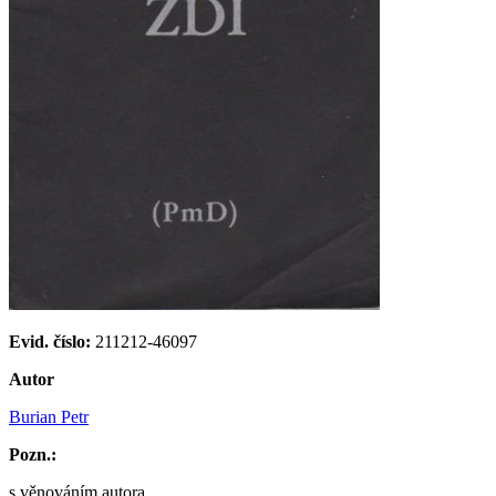
Evid. číslo:
211212-46097
Autor
Burian Petr
Pozn.:
s věnováním autora