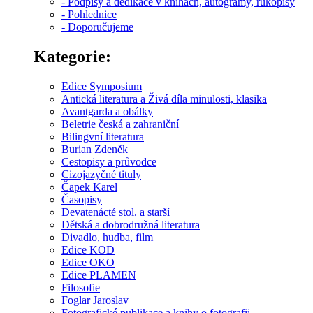
- Podpisy a dedikace v knihách, autogramy, rukopisy
- Pohlednice
- Doporučujeme
Kategorie:
Edice Symposium
Antická literatura a Živá díla minulosti, klasika
Avantgarda a obálky
Beletrie česká a zahraniční
Bilingvní literatura
Burian Zdeněk
Cestopisy a průvodce
Cizojazyčné tituly
Čapek Karel
Časopisy
Devatenácté stol. a starší
Dětská a dobrodružná literatura
Divadlo, hudba, film
Edice KOD
Edice OKO
Edice PLAMEN
Filosofie
Foglar Jaroslav
Fotografické publikace a knihy o fotografii