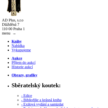
AD Plus, s.r.o
Dlážděná 7
110 00 Praha 1
menu
→
Knihy
Nabídka
Vykupujeme
Aukce
Příjem do aukcí
Historie aukcí
Obrazy, grafiky
Sběratelský koutek:
- Edice
- Bibliofilie a krásná kniha
- Exilová vydání a samizdat