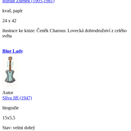
Burian Zdeněk (1905-1981)
kvaš, papír
24 x 42
ilustrace ke knize: Čeněk Charous: Lovecká dobrodružství z celého
světa
Blue Lady
Autor
Slíva Jiří (1947)
litografie
15x5,5
Stav: velmi dobrý