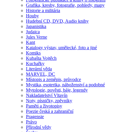
Grafika, kresby, fotografie, pohledy, mapy
Historie a militária
Houby
Hudební CD, DVD, Audio knihy
Japanistika
Judaica
Jules Verne
Kant
Katalogy výstav, umělecké, foto a jiné
Komiks
Kubašta Vojtěch
Kuchařky
Literární věda
MARVEL, DC
Místopis a zeměpis, průvodce
Mystika, esoterika, náboženství a podobné
Mytologie, pověsti, báje, legendy
Nakladatelství Vltavín
Noty, písničky, zpěvníky
Paměti a životopisy
Poezie česká a zahraniční
Pragensie
Právo
Přírodní vědy