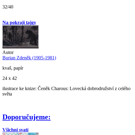
32/40
Na pokraji tajgy
Autor
Burian Zdeněk (1905-1981)
kvaš, papír
24 x 42
ilustrace ke knize: Čeněk Charous: Lovecká dobrodružství z celého
světa
Doporučujeme:
Všichni svatí