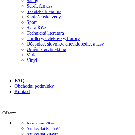
Šachy
Sci-fi, fantasy
Skautská literatura
Společenské vědy
Sport
Stará Říše
Technická literatura
Thrillery, detektivky, horory
Učebnice, slovníky, encyklopedie, atlasy
Umění a architektura
Varia
Vinyl
FAQ
Obchodní podmínky
Kontakt
Odkazy:
Aukční síň Vltavín
Antikvariát Radhošť
Antikvariát Vltavín