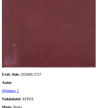
Evid. číslo:
202840-3727
Autor
Whitaker J.
Nakladatel:
AFINX
Místo:
Praha