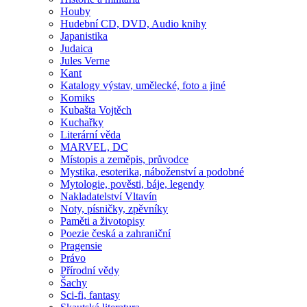
Houby
Hudební CD, DVD, Audio knihy
Japanistika
Judaica
Jules Verne
Kant
Katalogy výstav, umělecké, foto a jiné
Komiks
Kubašta Vojtěch
Kuchařky
Literární věda
MARVEL, DC
Místopis a zeměpis, průvodce
Mystika, esoterika, náboženství a podobné
Mytologie, pověsti, báje, legendy
Nakladatelství Vltavín
Noty, písničky, zpěvníky
Paměti a životopisy
Poezie česká a zahraniční
Pragensie
Právo
Přírodní vědy
Šachy
Sci-fi, fantasy