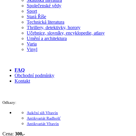
Skautská literatura
Společenské vědy
Sport
Stará Říše
Technická literatura
Thrillery, detektivky, horory
Učebnice, slovníky, encyklopedie, atlasy
Umění a architektura
Varia
Vinyl
FAQ
Obchodní podmínky
Kontakt
Odkazy:
Aukční síň Vltavín
Antikvariát Radhošť
Antikvariát Vltavín
Cena:
300,-