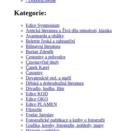
- Doporučujeme
Kategorie:
Edice Symposium
Antická literatura a Živá díla minulosti, klasika
Avantgarda a obálky
Beletrie česká a zahraniční
Bilingvní literatura
Burian Zdeněk
Cestopisy a průvodce
Cizojazyčné tituly
Čapek Karel
Časopisy
Devatenácté stol. a starší
Dětská a dobrodružná literatura
Divadlo, hudba, film
Edice KOD
Edice OKO
Edice PLAMEN
Filosofie
Foglar Jaroslav
Fotografické publikace a knihy o fotografii
Grafika, kresby, fotografie, pohledy, mapy
Historie a militária