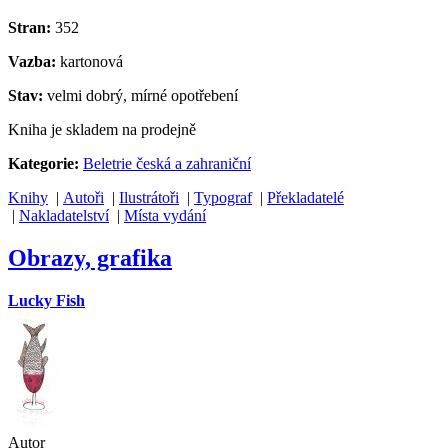
Stran:
352
Vazba:
kartonová
Stav:
velmi dobrý, mírné opotřebení
Kniha je skladem na prodejně
Kategorie:
Beletrie česká a zahraniční
Knihy
|
Autoři
|
Ilustrátoři
|
Typograf
|
Překladatelé
|
Nakladatelství
|
Místa vydání
Obrazy, grafika
Lucky Fish
Autor