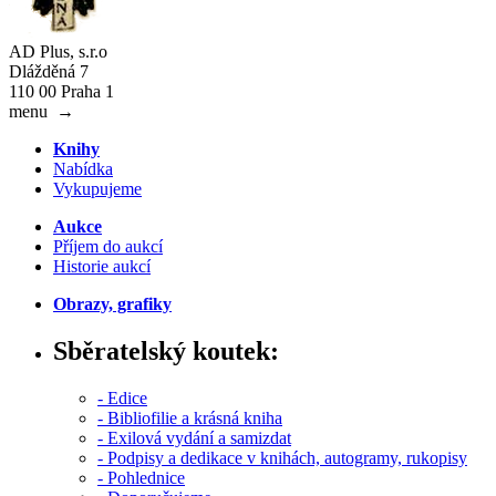
AD Plus, s.r.o
Dlážděná 7
110 00 Praha 1
menu
→
Knihy
Nabídka
Vykupujeme
Aukce
Příjem do aukcí
Historie aukcí
Obrazy, grafiky
Sběratelský koutek:
- Edice
- Bibliofilie a krásná kniha
- Exilová vydání a samizdat
- Podpisy a dedikace v knihách, autogramy, rukopisy
- Pohlednice