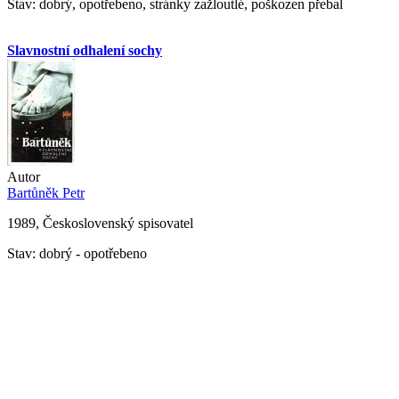
Stav: dobrý, opotřebeno, stránky zažloutlé, poškozen přebal
Slavnostní odhalení sochy
Autor
Bartůněk Petr
1989, Československý spisovatel
Stav: dobrý - opotřebeno