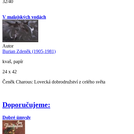
32/40
V malajských vodách
Autor
Burian Zdeněk (1905-1981)
kvaš, papír
24 x 42
Čeněk Charous: Lovecká dobrodružství z celého světa
Doporučujeme:
Dobré úmysly