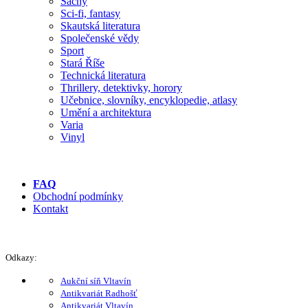
Šachy
Sci-fi, fantasy
Skautská literatura
Společenské vědy
Sport
Stará Říše
Technická literatura
Thrillery, detektivky, horory
Učebnice, slovníky, encyklopedie, atlasy
Umění a architektura
Varia
Vinyl
FAQ
Obchodní podmínky
Kontakt
Odkazy:
Aukční síň Vltavín
Antikvariát Radhošť
Antikvariát Vltavín