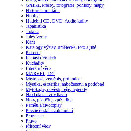
Grafika, kresby, fotografie, pohledy, mapy
Historie a militária
Houby
Hudební CD, DVD, Audio knihy
Japanistika
Judaica
Jules Verne
Kant
Katalogy výstav, umělecké, foto a jiné
Komiks
Kubašta Vojtěch
Kuchařky
Literární věda
MARVEL, DC
Místopis a zeměpis, průvodce
Mystika, esoterika, náboženství a podobné
Mytologie, pověsti, báje, legendy
Nakladatelství Vltavín
Noty, písničky, zpěvníky
Paměti a životopisy
Poezie česká a zahraniční
Pragensie
Právo
Přírodní vědy