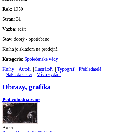
Rok:
1950
Stran:
31
Vazba:
sešit
Stav:
dobrý - opotřebeno
Kniha je skladem na prodejně
Kategorie:
Společenské vědy
Knihy
|
Autoři
|
Ilustrátoři
|
Typograf
|
Překladatelé
|
Nakladatelství
|
Místa vydání
Obrazy, grafika
Podivuhodná země
Autor