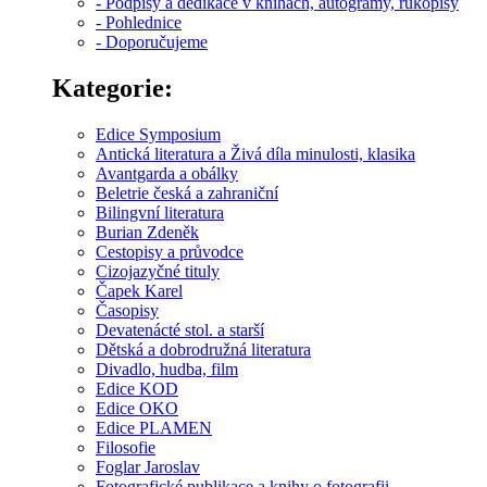
- Podpisy a dedikace v knihách, autogramy, rukopisy
- Pohlednice
- Doporučujeme
Kategorie:
Edice Symposium
Antická literatura a Živá díla minulosti, klasika
Avantgarda a obálky
Beletrie česká a zahraniční
Bilingvní literatura
Burian Zdeněk
Cestopisy a průvodce
Cizojazyčné tituly
Čapek Karel
Časopisy
Devatenácté stol. a starší
Dětská a dobrodružná literatura
Divadlo, hudba, film
Edice KOD
Edice OKO
Edice PLAMEN
Filosofie
Foglar Jaroslav
Fotografické publikace a knihy o fotografii