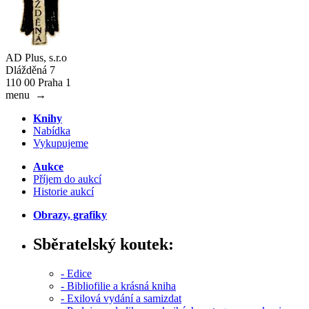
AD Plus, s.r.o
Dlážděná 7
110 00 Praha 1
menu
→
Knihy
Nabídka
Vykupujeme
Aukce
Příjem do aukcí
Historie aukcí
Obrazy, grafiky
Sběratelský koutek:
- Edice
- Bibliofilie a krásná kniha
- Exilová vydání a samizdat