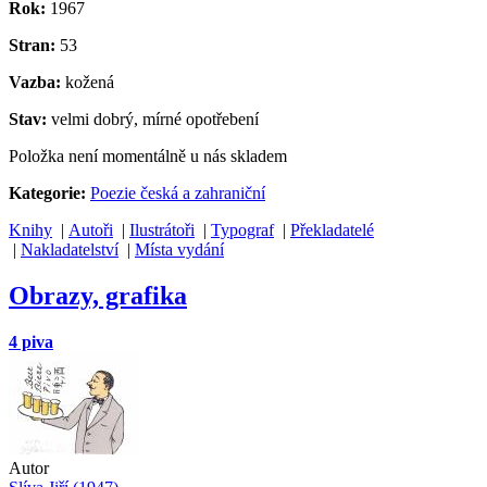
Rok:
1967
Stran:
53
Vazba:
kožená
Stav:
velmi dobrý, mírné opotřebení
Položka není momentálně u nás skladem
Kategorie:
Poezie česká a zahraniční
Knihy
|
Autoři
|
Ilustrátoři
|
Typograf
|
Překladatelé
|
Nakladatelství
|
Místa vydání
Obrazy, grafika
4 piva
Autor