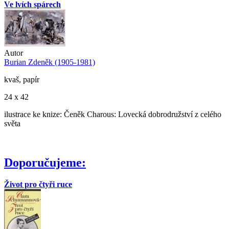
Ve lvích spárech
Autor
Burian Zdeněk (1905-1981)
kvaš, papír
24 x 42
ilustrace ke knize: Čeněk Charous: Lovecká dobrodružství z celého
světa
Doporučujeme:
Život pro čtyři ruce