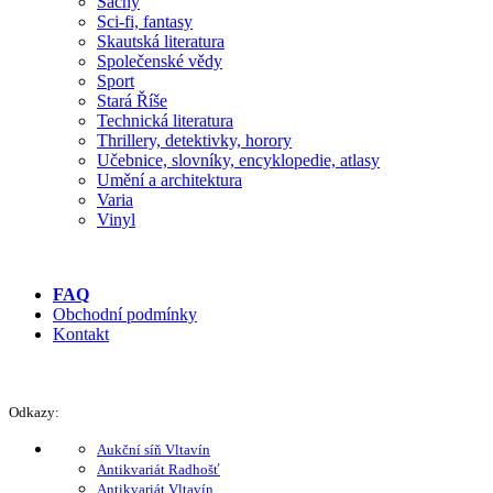
Šachy
Sci-fi, fantasy
Skautská literatura
Společenské vědy
Sport
Stará Říše
Technická literatura
Thrillery, detektivky, horory
Učebnice, slovníky, encyklopedie, atlasy
Umění a architektura
Varia
Vinyl
FAQ
Obchodní podmínky
Kontakt
Odkazy:
Aukční síň Vltavín
Antikvariát Radhošť
Antikvariát Vltavín