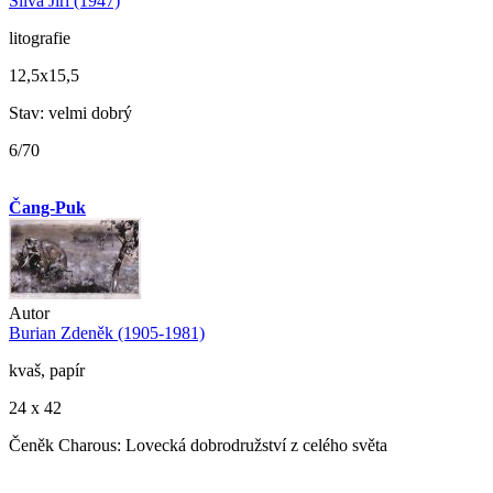
Slíva Jiří (1947)
litografie
12,5x15,5
Stav: velmi dobrý
6/70
Čang-Puk
Autor
Burian Zdeněk (1905-1981)
kvaš, papír
24 x 42
Čeněk Charous: Lovecká dobrodružství z celého světa