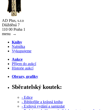
AD Plus, s.r.o
Dlážděná 7
110 00 Praha 1
menu
→
Knihy
Nabídka
Vykupujeme
Aukce
Příjem do aukcí
Historie aukcí
Obrazy, grafiky
Sběratelský koutek:
- Edice
- Bibliofilie a krásná kniha
- Exilová vydání a samizdat