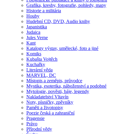
Grafika, kresby, fotografie, pohledy, mapy
Historie a militária
Houby
Hudební CD, DVD, Audio knihy
Japanistika
Judaica
Jules Verne
Kant
Katalogy výstav, umělecké, foto a jiné
Komiks
Kubašta Vojtěch
Kuchařky
Literární věda
MARVEL, DC
Místopis a zeměpis, průvodce
Mystika, esoterika, náboženství a podobné
Mytologie, pověsti, báje, legendy
Nakladatelství Vltavín
Noty, písničky, zpěvníky
Paměti a životopisy
Poezie česká a zahraniční
Pragensie
Právo
Přírodní vědy