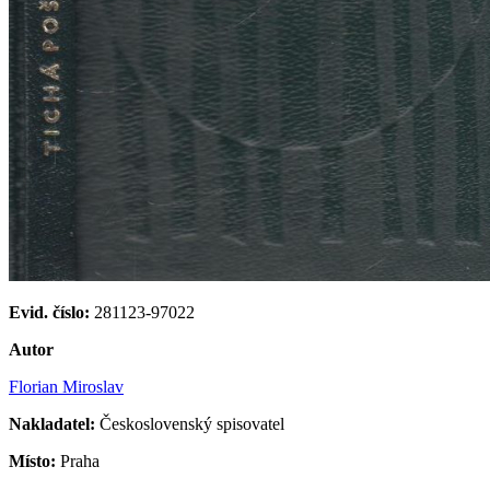
Evid. číslo:
281123-97022
Autor
Florian Miroslav
Nakladatel:
Československý spisovatel
Místo:
Praha