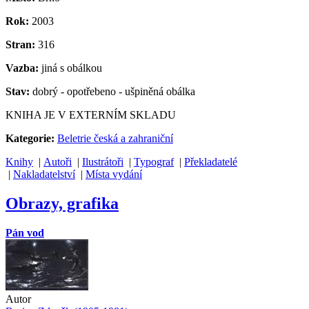
Rok:
2003
Stran:
316
Vazba:
jiná s obálkou
Stav:
dobrý - opotřebeno - ušpiněná obálka
KNIHA JE V EXTERNÍM SKLADU
Kategorie:
Beletrie česká a zahraniční
Knihy
|
Autoři
|
Ilustrátoři
|
Typograf
|
Překladatelé
|
Nakladatelství
|
Místa vydání
Obrazy, grafika
Pán vod
Autor