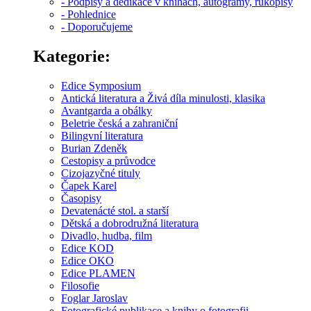
- Podpisy a dedikace v knihách, autogramy, rukopisy
- Pohlednice
- Doporučujeme
Kategorie:
Edice Symposium
Antická literatura a Živá díla minulosti, klasika
Avantgarda a obálky
Beletrie česká a zahraniční
Bilingvní literatura
Burian Zdeněk
Cestopisy a průvodce
Cizojazyčné tituly
Čapek Karel
Časopisy
Devatenácté stol. a starší
Dětská a dobrodružná literatura
Divadlo, hudba, film
Edice KOD
Edice OKO
Edice PLAMEN
Filosofie
Foglar Jaroslav
Fotografické publikace a knihy o fotografii