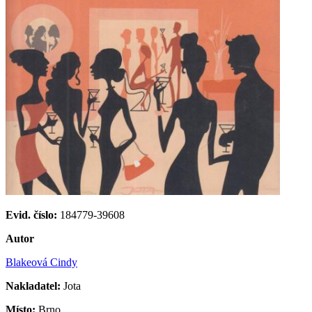
Evid. číslo:
184779-39608
Autor
Blakeová Cindy
Nakladatel:
Jota
Místo:
Brno