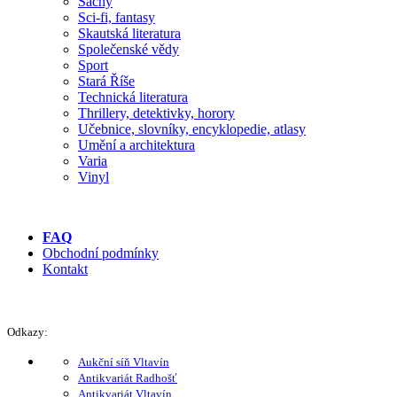
Šachy
Sci-fi, fantasy
Skautská literatura
Společenské vědy
Sport
Stará Říše
Technická literatura
Thrillery, detektivky, horory
Učebnice, slovníky, encyklopedie, atlasy
Umění a architektura
Varia
Vinyl
FAQ
Obchodní podmínky
Kontakt
Odkazy:
Aukční síň Vltavín
Antikvariát Radhošť
Antikvariát Vltavín