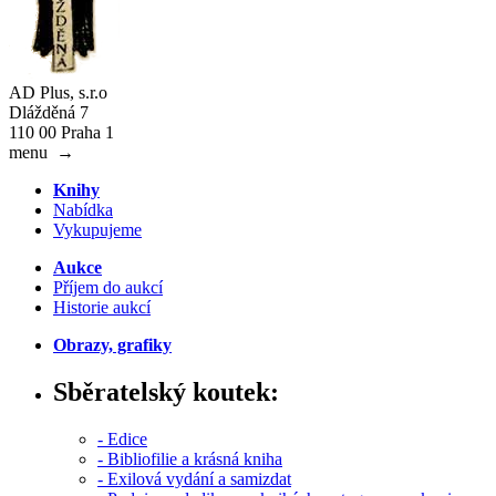
AD Plus, s.r.o
Dlážděná 7
110 00 Praha 1
menu
→
Knihy
Nabídka
Vykupujeme
Aukce
Příjem do aukcí
Historie aukcí
Obrazy, grafiky
Sběratelský koutek:
- Edice
- Bibliofilie a krásná kniha
- Exilová vydání a samizdat