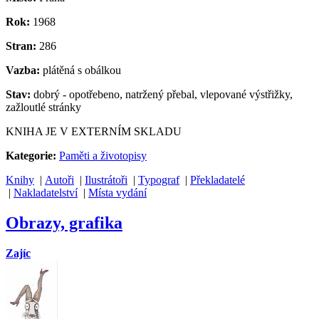
Rok:
1968
Stran:
286
Vazba:
plátěná s obálkou
Stav:
dobrý - opotřebeno, natržený přebal, vlepované výstřižky,
zažloutlé stránky
KNIHA JE V EXTERNÍM SKLADU
Kategorie:
Paměti a životopisy
Knihy
|
Autoři
|
Ilustrátoři
|
Typograf
|
Překladatelé
|
Nakladatelství
|
Místa vydání
Obrazy, grafika
Zajíc