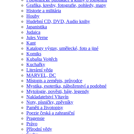
Grafika, kresby, fotografie, pohledy, mapy
Historie a militária
Houby
Hudební CD, DVD, Audio knihy
Japanistika
Judaica
Jules Verne
Kant
Katalogy výstav, umělecké, foto a jiné
Komiks
Kubašta Vojtěch
Kuchařky
Literární věda
MARVEL, DC
Místopis a zeměpis, průvodce
Mystika, esoterika, náboženství a podobné
Mytologie, pověsti, báje, legendy
Nakladatelství Vltavín
Noty, písničky, zpěvníky
Paměti a životopisy
Poezie česká a zahraniční
Pragensie
Právo
Přírodní vědy