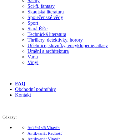
Šachy
Sci-fi, fantasy
Skautská literatura
Společenské vědy
Sport
Stará Říše
Technická literatura
Thrillery, detektivky, horory
Učebnice, slovníky, encyklopedie, atlasy
Umění a architektura
Varia
Vinyl
FAQ
Obchodní podmínky
Kontakt
Odkazy:
Aukční síň Vltavín
Antikvariát Radhošť
Antikvariát Vltavín