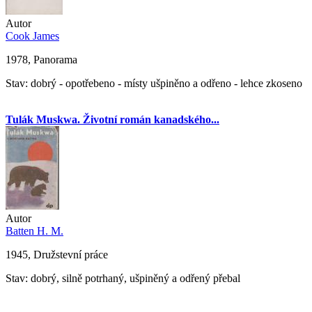
Autor
Cook James
1978, Panorama
Stav: dobrý - opotřebeno - místy ušpiněno a odřeno - lehce zkoseno
Tulák Muskwa. Životní román kanadského...
Autor
Batten H. M.
1945, Družstevní práce
Stav: dobrý, silně potrhaný, ušpiněný a odřený přebal