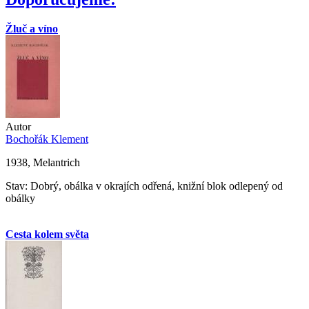
Žluč a víno
Autor
Bochořák Klement
1938, Melantrich
Stav: Dobrý, obálka v okrajích odřená, knižní blok odlepený od
obálky
Cesta kolem světa