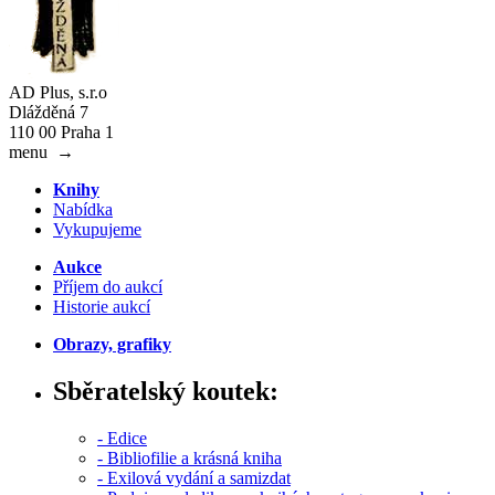
AD Plus, s.r.o
Dlážděná 7
110 00 Praha 1
menu
→
Knihy
Nabídka
Vykupujeme
Aukce
Příjem do aukcí
Historie aukcí
Obrazy, grafiky
Sběratelský koutek:
- Edice
- Bibliofilie a krásná kniha
- Exilová vydání a samizdat