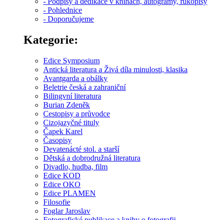
- Podpisy a dedikace v knihách, autogramy, rukopisy
- Pohlednice
- Doporučujeme
Kategorie:
Edice Symposium
Antická literatura a Živá díla minulosti, klasika
Avantgarda a obálky
Beletrie česká a zahraniční
Bilingvní literatura
Burian Zdeněk
Cestopisy a průvodce
Cizojazyčné tituly
Čapek Karel
Časopisy
Devatenácté stol. a starší
Dětská a dobrodružná literatura
Divadlo, hudba, film
Edice KOD
Edice OKO
Edice PLAMEN
Filosofie
Foglar Jaroslav
Fotografické publikace a knihy o fotografii