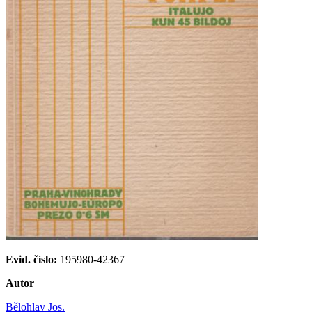
Evid. číslo:
195980-42367
Autor
Bělohlav Jos.