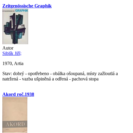
Zeitgenössische Graphik
Autor
Siblík Jiří;
1970, Artia
Stav: dobrý - opotřebeno - obálka ošoupaná, místy zažloutlá a
natržená - vazba ušpiněná a odřená - pachová stopa
Akord roč.1938