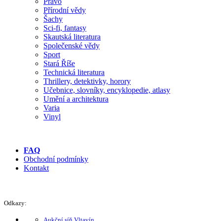
Právo
Přírodní vědy
Šachy
Sci-fi, fantasy
Skautská literatura
Společenské vědy
Sport
Stará Říše
Technická literatura
Thrillery, detektivky, horory
Učebnice, slovníky, encyklopedie, atlasy
Umění a architektura
Varia
Vinyl
FAQ
Obchodní podmínky
Kontakt
Odkazy:
Aukční síň Vltavín