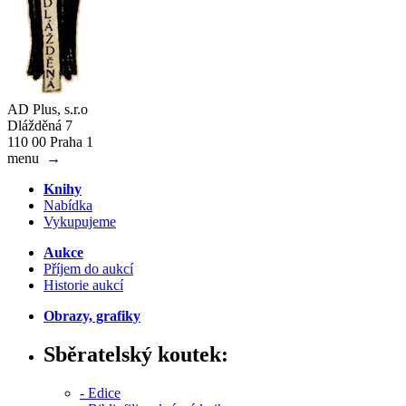
AD Plus, s.r.o
Dlážděná 7
110 00 Praha 1
menu
→
Knihy
Nabídka
Vykupujeme
Aukce
Příjem do aukcí
Historie aukcí
Obrazy, grafiky
Sběratelský koutek:
- Edice