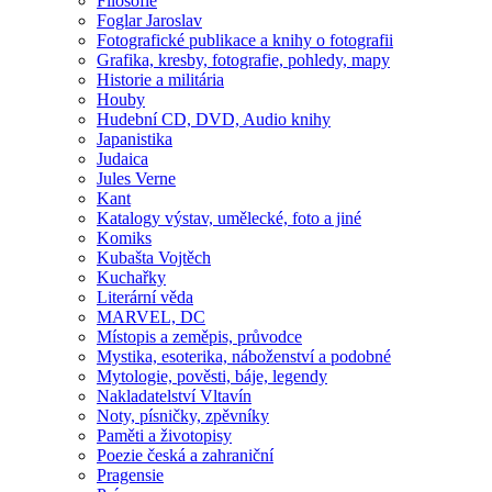
Filosofie
Foglar Jaroslav
Fotografické publikace a knihy o fotografii
Grafika, kresby, fotografie, pohledy, mapy
Historie a militária
Houby
Hudební CD, DVD, Audio knihy
Japanistika
Judaica
Jules Verne
Kant
Katalogy výstav, umělecké, foto a jiné
Komiks
Kubašta Vojtěch
Kuchařky
Literární věda
MARVEL, DC
Místopis a zeměpis, průvodce
Mystika, esoterika, náboženství a podobné
Mytologie, pověsti, báje, legendy
Nakladatelství Vltavín
Noty, písničky, zpěvníky
Paměti a životopisy
Poezie česká a zahraniční
Pragensie