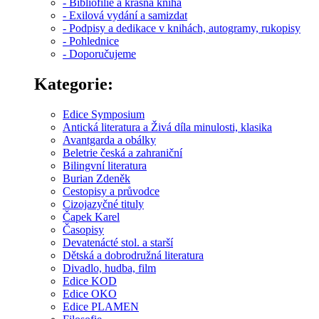
- Bibliofilie a krásná kniha
- Exilová vydání a samizdat
- Podpisy a dedikace v knihách, autogramy, rukopisy
- Pohlednice
- Doporučujeme
Kategorie:
Edice Symposium
Antická literatura a Živá díla minulosti, klasika
Avantgarda a obálky
Beletrie česká a zahraniční
Bilingvní literatura
Burian Zdeněk
Cestopisy a průvodce
Cizojazyčné tituly
Čapek Karel
Časopisy
Devatenácté stol. a starší
Dětská a dobrodružná literatura
Divadlo, hudba, film
Edice KOD
Edice OKO
Edice PLAMEN