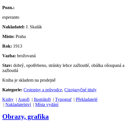
Pozn.:
esperanto
Nakladatel:
J. Skalák
Místo:
Praha
Rok:
1913
Vazba:
brožovaná
Stav:
dobrý, opotřebeno, stránky lehce zažloutlé, obálka ošoupaná a
zažloutlá
Kniha je skladem na prodejně
Kategorie:
Cestopisy a průvodce
,
Cizojazyčné tituly
Knihy
|
Autoři
|
Ilustrátoři
|
Typograf
|
Překladatelé
|
Nakladatelství
|
Místa vydání
Obrazy, grafika