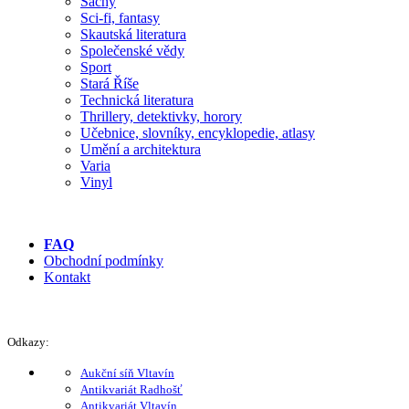
Šachy
Sci-fi, fantasy
Skautská literatura
Společenské vědy
Sport
Stará Říše
Technická literatura
Thrillery, detektivky, horory
Učebnice, slovníky, encyklopedie, atlasy
Umění a architektura
Varia
Vinyl
FAQ
Obchodní podmínky
Kontakt
Odkazy:
Aukční síň Vltavín
Antikvariát Radhošť
Antikvariát Vltavín