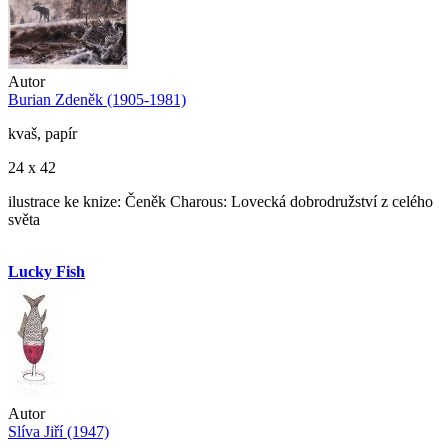
Autor
Burian Zdeněk (1905-1981)
kvaš, papír
24 x 42
ilustrace ke knize: Čeněk Charous: Lovecká dobrodružství z celého
světa
Lucky Fish
Autor
Slíva Jiří (1947)