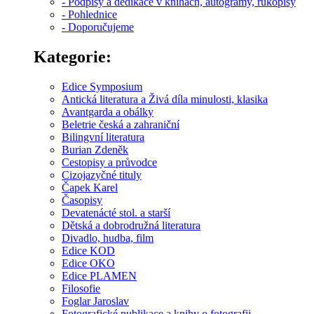
- Podpisy a dedikace v knihách, autogramy, rukopisy
- Pohlednice
- Doporučujeme
Kategorie:
Edice Symposium
Antická literatura a Živá díla minulosti, klasika
Avantgarda a obálky
Beletrie česká a zahraniční
Bilingvní literatura
Burian Zdeněk
Cestopisy a průvodce
Cizojazyčné tituly
Čapek Karel
Časopisy
Devatenácté stol. a starší
Dětská a dobrodružná literatura
Divadlo, hudba, film
Edice KOD
Edice OKO
Edice PLAMEN
Filosofie
Foglar Jaroslav
Fotografické publikace a knihy o fotografii