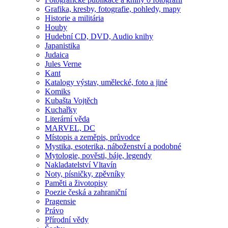
Grafika, kresby, fotografie, pohledy, mapy
Historie a militária
Houby
Hudební CD, DVD, Audio knihy
Japanistika
Judaica
Jules Verne
Kant
Katalogy výstav, umělecké, foto a jiné
Komiks
Kubašta Vojtěch
Kuchařky
Literární věda
MARVEL, DC
Místopis a zeměpis, průvodce
Mystika, esoterika, náboženství a podobné
Mytologie, pověsti, báje, legendy
Nakladatelství Vltavín
Noty, písničky, zpěvníky
Paměti a životopisy
Poezie česká a zahraniční
Pragensie
Právo
Přírodní vědy