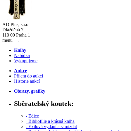
AD Plus, s.r.o
Dlážděná 7
110 00 Praha 1
menu
→
Knihy
Nabídka
Vykupujeme
Aukce
Příjem do aukcí
Historie aukcí
Obrazy, grafiky
Sběratelský koutek:
- Edice
- Bibliofilie a krásná kniha
- Exilová vydání a samizdat