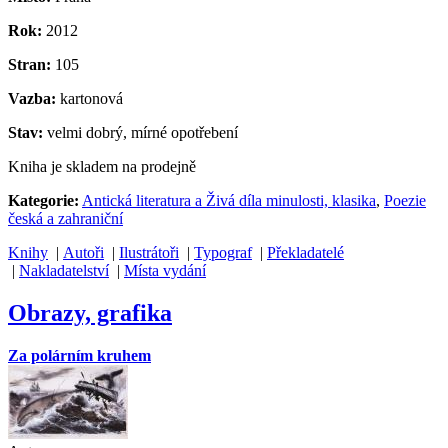
Rok:
2012
Stran:
105
Vazba:
kartonová
Stav:
velmi dobrý, mírné opotřebení
Kniha je skladem na prodejně
Kategorie:
Antická literatura a Živá díla minulosti, klasika
,
Poezie
česká a zahraniční
Knihy
|
Autoři
|
Ilustrátoři
|
Typograf
|
Překladatelé
|
Nakladatelství
|
Místa vydání
Obrazy, grafika
Za polárním kruhem