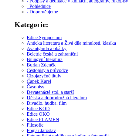
- Podpisy a dedikace v knihách, autogramy, rukopisy
- Pohlednice
- Doporučujeme
Kategorie:
Edice Symposium
Antická literatura a Živá díla minulosti, klasika
Avantgarda a obálky
Beletrie česká a zahraniční
Bilingvní literatura
Burian Zdeněk
Cestopisy a průvodce
Cizojazyčné tituly
Čapek Karel
Časopisy
Devatenácté stol. a starší
Dětská a dobrodružná literatura
Divadlo, hudba, film
Edice KOD
Edice OKO
Edice PLAMEN
Filosofie
Foglar Jaroslav
Fotografické publikace a knihy o fotografii