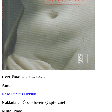
Evid. číslo:
282502-98425
Autor
Naso Publius Ovidius
Nakladatel:
Československý spisovatel
Místo:
Praha