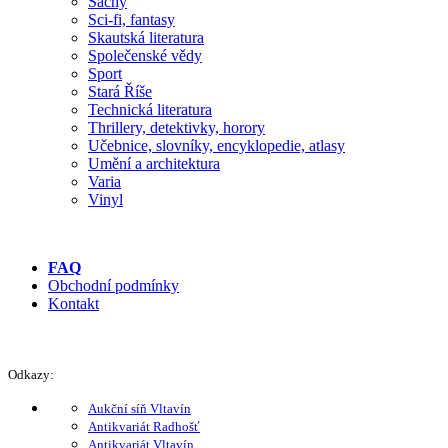
Šachy
Sci-fi, fantasy
Skautská literatura
Společenské vědy
Sport
Stará Říše
Technická literatura
Thrillery, detektivky, horory
Učebnice, slovníky, encyklopedie, atlasy
Umění a architektura
Varia
Vinyl
FAQ
Obchodní podmínky
Kontakt
Odkazy:
Aukční síň Vltavín
Antikvariát Radhošť
Antikvariát Vltavín