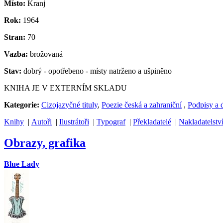
Místo:
Kranj
Rok:
1964
Stran:
70
Vazba:
brožovaná
Stav:
dobrý - opotřebeno - místy natrženo a ušpiněno
KNIHA JE V EXTERNÍM SKLADU
Kategorie:
Cizojazyčné tituly
,
Poezie česká a zahraniční
,
Podpisy a 
Knihy
|
Autoři
|
Ilustrátoři
|
Typograf
|
Překladatelé
|
Nakladatelstv
Obrazy, grafika
Blue Lady