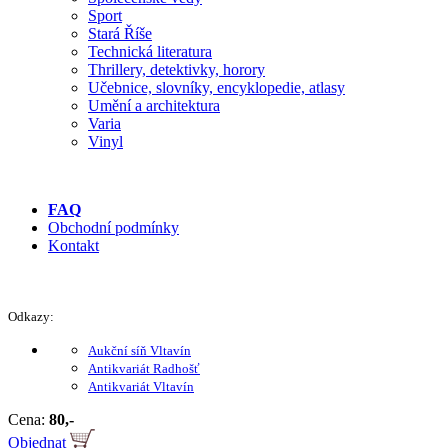
Sport
Stará Říše
Technická literatura
Thrillery, detektivky, horory
Učebnice, slovníky, encyklopedie, atlasy
Umění a architektura
Varia
Vinyl
FAQ
Obchodní podmínky
Kontakt
Odkazy:
Aukční síň Vltavín
Antikvariát Radhošť
Antikvariát Vltavín
Cena:
80,-
Objednat