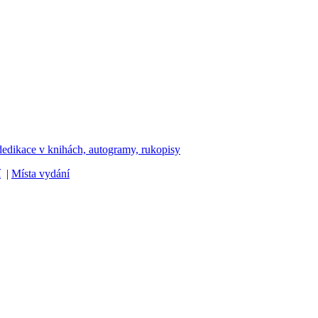
dedikace v knihách, autogramy, rukopisy
í
|
Místa vydání