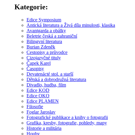
Kategorie:
Edice Symposium
Antická literatura a Živá díla minulosti, klasika
Avantgarda a obálky
Beletrie česká a zahraniční
Bilingvní literatura
Burian Zdeněk
Cestopisy a průvodce
Cizojazyčné tituly
Čapek Karel
Časopisy
Devatenácté stol. a starší
Dětská a dobrodružná literatura
Divadlo, hudba, film
Edice KOD
Edice OKO
Edice PLAMEN
Filosofie
Foglar Jaroslav
Fotografické publikace a knihy o fotografii
Grafika, kresby, fotografie, pohledy, mapy
Historie a militária
Houby