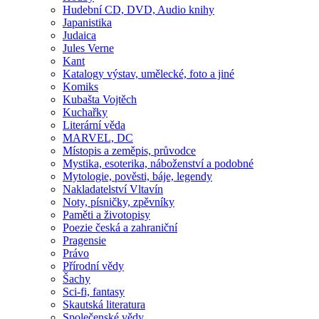
Hudební CD, DVD, Audio knihy
Japanistika
Judaica
Jules Verne
Kant
Katalogy výstav, umělecké, foto a jiné
Komiks
Kubašta Vojtěch
Kuchařky
Literární věda
MARVEL, DC
Místopis a zeměpis, průvodce
Mystika, esoterika, náboženství a podobné
Mytologie, pověsti, báje, legendy
Nakladatelství Vltavín
Noty, písničky, zpěvníky
Paměti a životopisy
Poezie česká a zahraniční
Pragensie
Právo
Přírodní vědy
Šachy
Sci-fi, fantasy
Skautská literatura
Společenské vědy