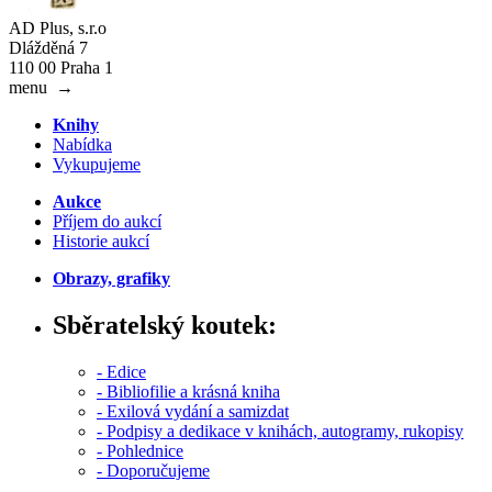
AD Plus, s.r.o
Dlážděná 7
110 00 Praha 1
menu
→
Knihy
Nabídka
Vykupujeme
Aukce
Příjem do aukcí
Historie aukcí
Obrazy, grafiky
Sběratelský koutek:
- Edice
- Bibliofilie a krásná kniha
- Exilová vydání a samizdat
- Podpisy a dedikace v knihách, autogramy, rukopisy
- Pohlednice
- Doporučujeme