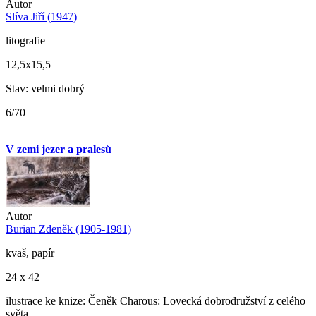
Autor
Slíva Jiří (1947)
litografie
12,5x15,5
Stav: velmi dobrý
6/70
V zemi jezer a pralesů
Autor
Burian Zdeněk (1905-1981)
kvaš, papír
24 x 42
ilustrace ke knize: Čeněk Charous: Lovecká dobrodružství z celého
světa