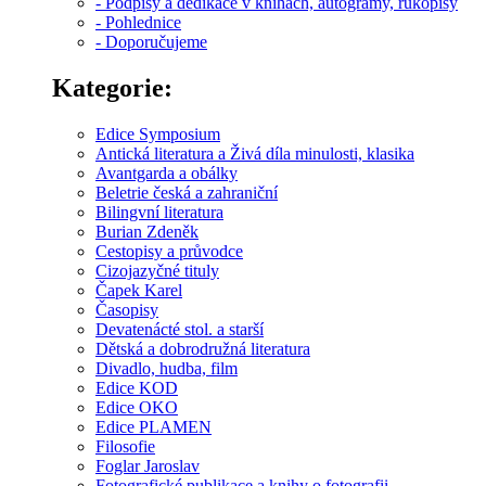
- Podpisy a dedikace v knihách, autogramy, rukopisy
- Pohlednice
- Doporučujeme
Kategorie:
Edice Symposium
Antická literatura a Živá díla minulosti, klasika
Avantgarda a obálky
Beletrie česká a zahraniční
Bilingvní literatura
Burian Zdeněk
Cestopisy a průvodce
Cizojazyčné tituly
Čapek Karel
Časopisy
Devatenácté stol. a starší
Dětská a dobrodružná literatura
Divadlo, hudba, film
Edice KOD
Edice OKO
Edice PLAMEN
Filosofie
Foglar Jaroslav
Fotografické publikace a knihy o fotografii