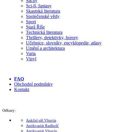
Šachy
Sci-fi, fantasy
Skautská literatura
Společenské vědy
Sport
Stará Říše
Technická literatura
Thrillery, detektivky, horory
Učebnice, slovníky, encyklopedie, atlasy
Umění a architektura
Varia
Vinyl
FAQ
Obchodní podmínky
Kontakt
Odkazy:
Aukční síň Vltavín
Antikvariát Radhošť
Antikvariát Vltavín