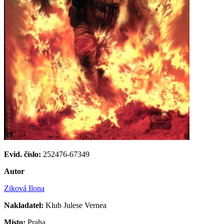
Evid. číslo:
252476-67349
Autor
Ziková Ilona
Nakladatel:
Klub Julese Vernea
Místo:
Praha