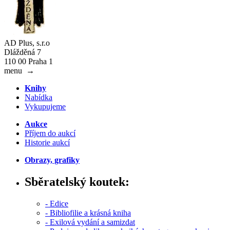
AD Plus, s.r.o
Dlážděná 7
110 00 Praha 1
menu
→
Knihy
Nabídka
Vykupujeme
Aukce
Příjem do aukcí
Historie aukcí
Obrazy, grafiky
Sběratelský koutek:
- Edice
- Bibliofilie a krásná kniha
- Exilová vydání a samizdat