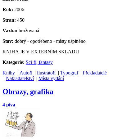
Rok:
2006
Stran:
450
Vazba:
brožovaná
Stav:
dobrý - opotřebeno - místy ušpiněno
KNIHA JE V EXTERNÍM SKLADU
Kategorie:
Sci-fi, fantasy
Knihy
|
Autoři
|
Ilustrátoři
|
Typograf
|
Překladatelé
|
Nakladatelství
|
Místa vydání
Obrazy, grafika
4 piva