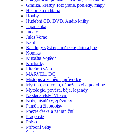
Grafika, kresby, fotografie, pohledy, mapy
Historie a militária
Houby
Hudební CD, DVD, Audio knihy
Japanistika
Judaica
Jules Verne
Kant
Katalogy výstav, umělecké, foto a jiné
Komiks
Kubašta Vojtěch
Kuchařky
Literární věda
MARVEL, DC
Místopis a zeměpis, průvodce
Mystika, esoterika, náboženství a podobné
Mytologie, pověsti, báje, legendy
Nakladatelství Vltavín
Noty, písničky, zpěvníky
Paměti a životopisy
Poezie česká a zahraniční
Pragensie
Právo
Přírodní vědy