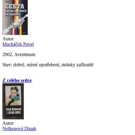
Autor
Macháček Pavel
2002, Aventinum
Stav: dobrý, mírné opotřebení, stránky zažloutlé
Z celého srdce
Autor
Nelkenová Dinah