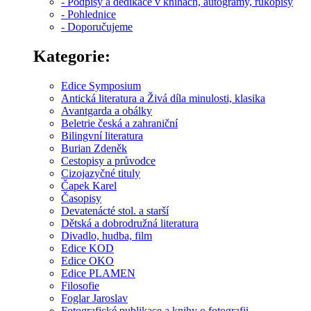
- Podpisy a dedikace v knihách, autogramy, rukopisy
- Pohlednice
- Doporučujeme
Kategorie:
Edice Symposium
Antická literatura a Živá díla minulosti, klasika
Avantgarda a obálky
Beletrie česká a zahraniční
Bilingvní literatura
Burian Zdeněk
Cestopisy a průvodce
Cizojazyčné tituly
Čapek Karel
Časopisy
Devatenácté stol. a starší
Dětská a dobrodružná literatura
Divadlo, hudba, film
Edice KOD
Edice OKO
Edice PLAMEN
Filosofie
Foglar Jaroslav
Fotografické publikace a knihy o fotografii