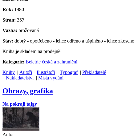
Rok:
1980
Stran:
357
Vazba:
brožovaná
Stav:
dobrý - opotřebeno - lehce odřeno a ušpiněno - lehce zkoseno
Kniha je skladem na prodejně
Kategorie:
Beletrie česká a zahraniční
Knihy
|
Autoři
|
Ilustrátoři
|
Typograf
|
Překladatelé
|
Nakladatelství
|
Místa vydání
Obrazy, grafika
Na pokraji tajgy
Autor