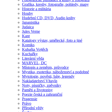
Grafika, kresby, fotografie, pohledy, mapy
Historie a militária
Houby
Hudební CD, DVD, Audio knihy
Japanistika
Judaica
Jules Verne
Kant
Katalogy výstav, umělecké, foto a jiné
Komiks
Kubašta Vojtěch
Kuchařky
Literární věda
MARVEL, DC
Místopis a zeměpis, průvodce
Mystika, esoterika, náboženství a podobné
Mytologie, pověsti, báje, legendy
Nakladatelství Vltavín
Noty, písničky, zpěvníky
Paměti a životopisy
Poezie česká a zahraniční
Pragensie
Právo
Přírodní vědy