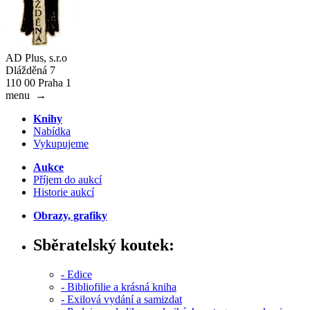
AD Plus, s.r.o
Dlážděná 7
110 00 Praha 1
menu
→
Knihy
Nabídka
Vykupujeme
Aukce
Příjem do aukcí
Historie aukcí
Obrazy, grafiky
Sběratelský koutek:
- Edice
- Bibliofilie a krásná kniha
- Exilová vydání a samizdat