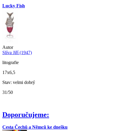
Lucky Fish
Autor
Slíva Jiří (1947)
litografie
17x6,5
Stav: velmi dobrý
31/50
Doporučujeme:
Cesta Čechů a Němců ke dnešku