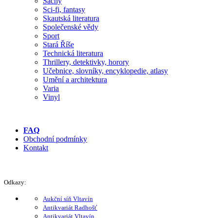
Šachy
Sci-fi, fantasy
Skautská literatura
Společenské vědy
Sport
Stará Říše
Technická literatura
Thrillery, detektivky, horory
Učebnice, slovníky, encyklopedie, atlasy
Umění a architektura
Varia
Vinyl
FAQ
Obchodní podmínky
Kontakt
Odkazy:
Aukční síň Vltavín
Antikvariát Radhošť
Antikvariát Vltavín