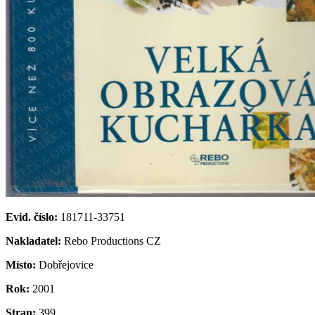
Evid. číslo:
181711-33751
Nakladatel:
Rebo Productions CZ
Místo:
Dobřejovice
Rok:
2001
Stran:
399