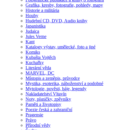
Grafika, kresby, fotografie, pohledy, mapy
Historie a militária
Houby
Hudební CD, DVD, Audio knihy
Japanistika
Judaica
Jules Verne
Kant
Katalogy výstav, umělecké, foto a jiné
Komiks
Kubašta Vojtěch
Kuchařky
Literární věda
MARVEL, DC
Místopis a zeměpis, průvodce
Mystika, esoterika, náboženství a podobné
Mytologie, pověsti, báje, legendy
Nakladatelství Vltavín
Noty, písničky, zpěvníky
Paměti a životopisy
Poezie česká a zahraniční
Pragensie
Právo
Přírodní vědy