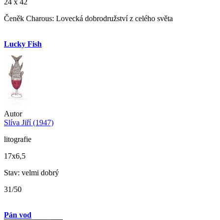
24 x 42
Čeněk Charous: Lovecká dobrodružství z celého světa
Lucky Fish
Autor
Slíva Jiří (1947)
litografie
17x6,5
Stav: velmi dobrý
31/50
Pán vod