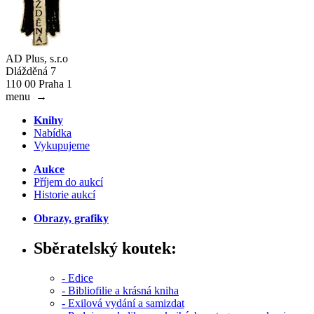
AD Plus, s.r.o
Dlážděná 7
110 00 Praha 1
menu
→
Knihy
Nabídka
Vykupujeme
Aukce
Příjem do aukcí
Historie aukcí
Obrazy, grafiky
Sběratelský koutek:
- Edice
- Bibliofilie a krásná kniha
- Exilová vydání a samizdat