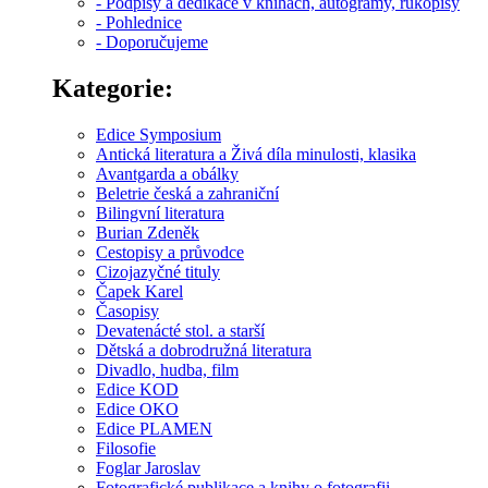
- Podpisy a dedikace v knihách, autogramy, rukopisy
- Pohlednice
- Doporučujeme
Kategorie:
Edice Symposium
Antická literatura a Živá díla minulosti, klasika
Avantgarda a obálky
Beletrie česká a zahraniční
Bilingvní literatura
Burian Zdeněk
Cestopisy a průvodce
Cizojazyčné tituly
Čapek Karel
Časopisy
Devatenácté stol. a starší
Dětská a dobrodružná literatura
Divadlo, hudba, film
Edice KOD
Edice OKO
Edice PLAMEN
Filosofie
Foglar Jaroslav
Fotografické publikace a knihy o fotografii