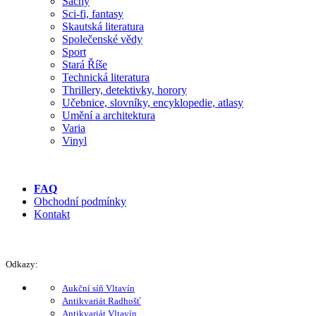
Šachy
Sci-fi, fantasy
Skautská literatura
Společenské vědy
Sport
Stará Říše
Technická literatura
Thrillery, detektivky, horory
Učebnice, slovníky, encyklopedie, atlasy
Umění a architektura
Varia
Vinyl
FAQ
Obchodní podmínky
Kontakt
Odkazy:
Aukční síň Vltavín
Antikvariát Radhošť
Antikvariát Vltavín