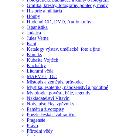
Grafika, kresby, fotografie, pohledy, mapy
Historie a militária
Houby
Hudební CD, DVD, Audio knihy
Japanistika
Judaica
Jules Verne
Kant
Katalogy výstav, umělecké, foto a jiné
Komiks
Kubašta Vojtěch
Kuchařky
Literární věda
MARVEL, DC
Místopis a zeměpis, průvodce
Mystika, esoterika, náboženství a podobné
Mytologie, pověsti, báje, legendy
Nakladatelství Vltavín
Noty, písničky, zpěvníky
Paměti a životopisy
Poezie česká a zahraniční
Pragensie
Právo
Přírodní vědy