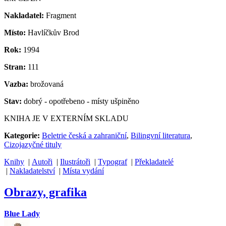
Nakladatel:
Fragment
Místo:
Havlíčkův Brod
Rok:
1994
Stran:
111
Vazba:
brožovaná
Stav:
dobrý - opotřebeno - místy ušpiněno
KNIHA JE V EXTERNÍM SKLADU
Kategorie:
Beletrie česká a zahraniční
,
Bilingvní literatura
,
Cizojazyčné tituly
Knihy
|
Autoři
|
Ilustrátoři
|
Typograf
|
Překladatelé
|
Nakladatelství
|
Místa vydání
Obrazy, grafika
Blue Lady