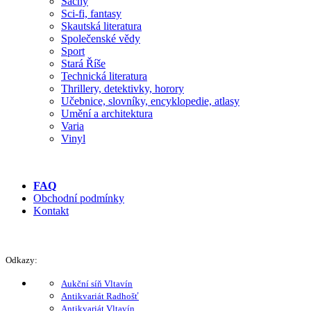
Šachy
Sci-fi, fantasy
Skautská literatura
Společenské vědy
Sport
Stará Říše
Technická literatura
Thrillery, detektivky, horory
Učebnice, slovníky, encyklopedie, atlasy
Umění a architektura
Varia
Vinyl
FAQ
Obchodní podmínky
Kontakt
Odkazy:
Aukční síň Vltavín
Antikvariát Radhošť
Antikvariát Vltavín