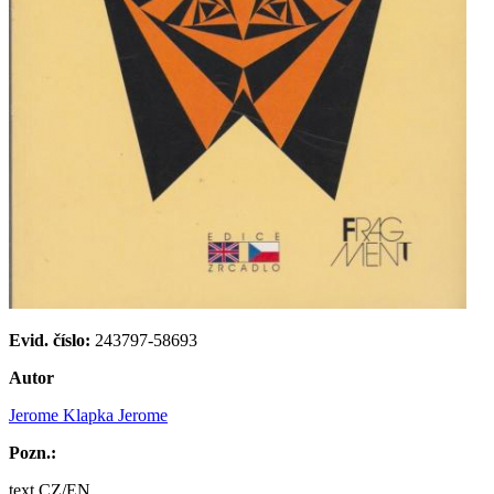
Evid. číslo:
243797-58693
Autor
Jerome Klapka Jerome
Pozn.:
text CZ/EN