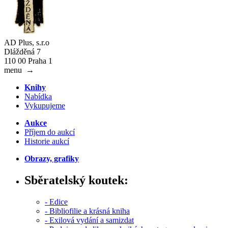
AD Plus, s.r.o
Dlážděná 7
110 00 Praha 1
menu
→
Knihy
Nabídka
Vykupujeme
Aukce
Příjem do aukcí
Historie aukcí
Obrazy, grafiky
Sběratelský koutek:
- Edice
- Bibliofilie a krásná kniha
- Exilová vydání a samizdat