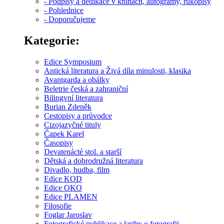
- Podpisy a dedikace v knihách, autogramy, rukopisy
- Pohlednice
- Doporučujeme
Kategorie:
Edice Symposium
Antická literatura a Živá díla minulosti, klasika
Avantgarda a obálky
Beletrie česká a zahraniční
Bilingvní literatura
Burian Zdeněk
Cestopisy a průvodce
Cizojazyčné tituly
Čapek Karel
Časopisy
Devatenácté stol. a starší
Dětská a dobrodružná literatura
Divadlo, hudba, film
Edice KOD
Edice OKO
Edice PLAMEN
Filosofie
Foglar Jaroslav
Fotografické publikace a knihy o fotografii