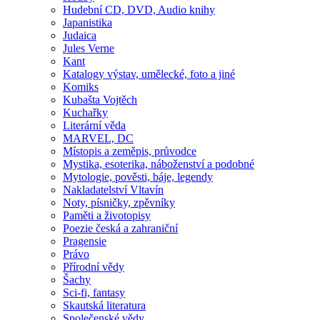
Hudební CD, DVD, Audio knihy
Japanistika
Judaica
Jules Verne
Kant
Katalogy výstav, umělecké, foto a jiné
Komiks
Kubašta Vojtěch
Kuchařky
Literární věda
MARVEL, DC
Místopis a zeměpis, průvodce
Mystika, esoterika, náboženství a podobné
Mytologie, pověsti, báje, legendy
Nakladatelství Vltavín
Noty, písničky, zpěvníky
Paměti a životopisy
Poezie česká a zahraniční
Pragensie
Právo
Přírodní vědy
Šachy
Sci-fi, fantasy
Skautská literatura
Společenské vědy