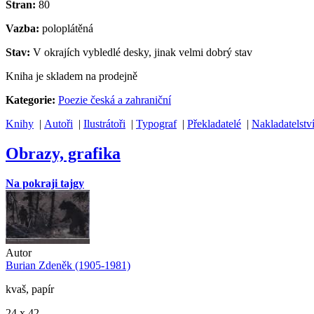
Stran:
80
Vazba:
poloplátěná
Stav:
V okrajích vybledlé desky, jinak velmi dobrý stav
Kniha je skladem na prodejně
Kategorie:
Poezie česká a zahraniční
Knihy
|
Autoři
|
Ilustrátoři
|
Typograf
|
Překladatelé
|
Nakladatelstv
Obrazy, grafika
Na pokraji tajgy
Autor
Burian Zdeněk (1905-1981)
kvaš, papír
24 x 42