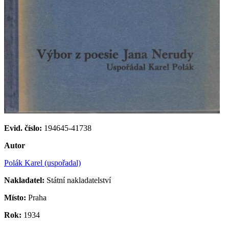
Evid. číslo:
194645-41738
Autor
Polák Karel (uspořadal)
Nakladatel:
Státní nakladatelství
Místo:
Praha
Rok:
1934