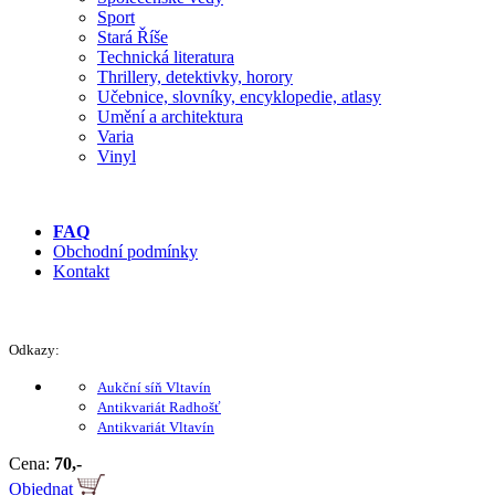
Sport
Stará Říše
Technická literatura
Thrillery, detektivky, horory
Učebnice, slovníky, encyklopedie, atlasy
Umění a architektura
Varia
Vinyl
FAQ
Obchodní podmínky
Kontakt
Odkazy:
Aukční síň Vltavín
Antikvariát Radhošť
Antikvariát Vltavín
Cena:
70,-
Objednat