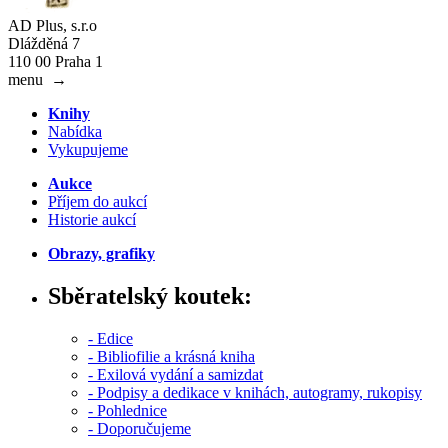
AD Plus, s.r.o
Dlážděná 7
110 00 Praha 1
menu
→
Knihy
Nabídka
Vykupujeme
Aukce
Příjem do aukcí
Historie aukcí
Obrazy, grafiky
Sběratelský koutek:
- Edice
- Bibliofilie a krásná kniha
- Exilová vydání a samizdat
- Podpisy a dedikace v knihách, autogramy, rukopisy
- Pohlednice
- Doporučujeme