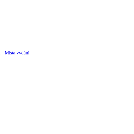
í
|
Místa vydání