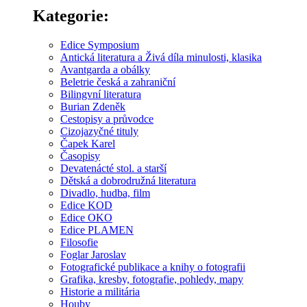
Kategorie:
Edice Symposium
Antická literatura a Živá díla minulosti, klasika
Avantgarda a obálky
Beletrie česká a zahraniční
Bilingvní literatura
Burian Zdeněk
Cestopisy a průvodce
Cizojazyčné tituly
Čapek Karel
Časopisy
Devatenácté stol. a starší
Dětská a dobrodružná literatura
Divadlo, hudba, film
Edice KOD
Edice OKO
Edice PLAMEN
Filosofie
Foglar Jaroslav
Fotografické publikace a knihy o fotografii
Grafika, kresby, fotografie, pohledy, mapy
Historie a militária
Houby