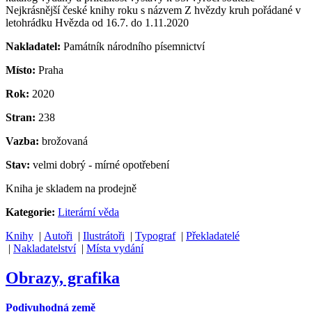
Nejkrásnější české knihy roku s názvem Z hvězdy kruh pořádané v
letohrádku Hvězda od 16.7. do 1.11.2020
Nakladatel:
Památník národního písemnictví
Místo:
Praha
Rok:
2020
Stran:
238
Vazba:
brožovaná
Stav:
velmi dobrý - mírné opotřebení
Kniha je skladem na prodejně
Kategorie:
Literární věda
Knihy
|
Autoři
|
Ilustrátoři
|
Typograf
|
Překladatelé
|
Nakladatelství
|
Místa vydání
Obrazy, grafika
Podivuhodná země