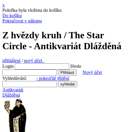
x
Položka byla vložena do košíku
Do košíku
Pokračovat v nákupu
Z hvězdy kruh / The Star
Circle - Antikvariát Dlážděná
přihlášení
/
nový účet
Login
Heslo
Nový účet
Vyhledávání:
- pokročilé třídění
Antikvariát
Dlážděná