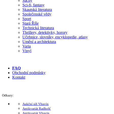
Šachy
Sci-fi, fantasy
Skautská literatura
Společenské vědy
Sport
Stará Říše
Technická literatura
Thrillery, detektivky, horory
Učebnice, slovníky, encyklopedie, atlasy
Umění a architektura
Varia
Vinyl
FAQ
Obchodní podmínky
Kontakt
Odkazy:
Aukční síň Vltavín
Antikvariát Radhošť
Antikvariát Vltavín