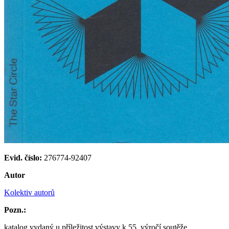
Evid. číslo:
276774-92407
Autor
Kolektiv autorů
Pozn.:
katalog vydaný u příležitost výstavy k 55. výročí soutěže