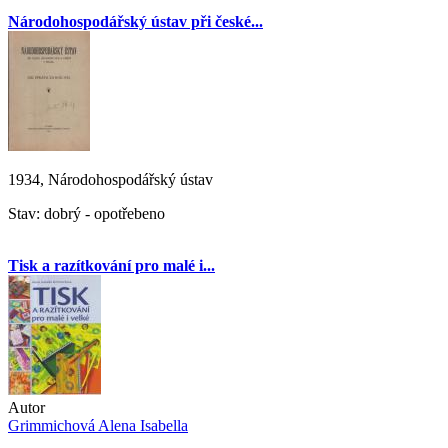
Národohospodářský ústav při české...
1934, Národohospodářský ústav
Stav: dobrý - opotřebeno
Tisk a razítkování pro malé i...
Autor
Grimmichová Alena Isabella