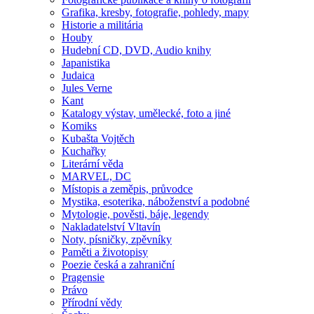
Grafika, kresby, fotografie, pohledy, mapy
Historie a militária
Houby
Hudební CD, DVD, Audio knihy
Japanistika
Judaica
Jules Verne
Kant
Katalogy výstav, umělecké, foto a jiné
Komiks
Kubašta Vojtěch
Kuchařky
Literární věda
MARVEL, DC
Místopis a zeměpis, průvodce
Mystika, esoterika, náboženství a podobné
Mytologie, pověsti, báje, legendy
Nakladatelství Vltavín
Noty, písničky, zpěvníky
Paměti a životopisy
Poezie česká a zahraniční
Pragensie
Právo
Přírodní vědy