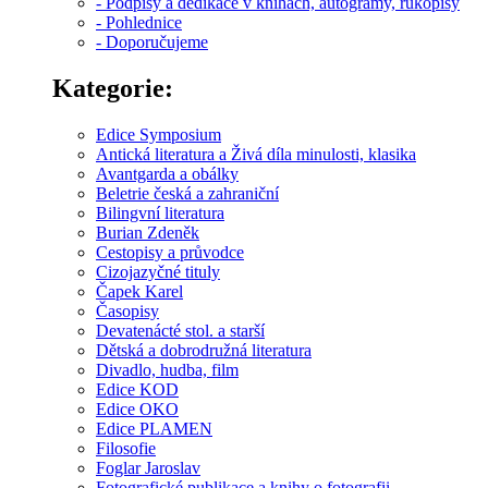
- Podpisy a dedikace v knihách, autogramy, rukopisy
- Pohlednice
- Doporučujeme
Kategorie:
Edice Symposium
Antická literatura a Živá díla minulosti, klasika
Avantgarda a obálky
Beletrie česká a zahraniční
Bilingvní literatura
Burian Zdeněk
Cestopisy a průvodce
Cizojazyčné tituly
Čapek Karel
Časopisy
Devatenácté stol. a starší
Dětská a dobrodružná literatura
Divadlo, hudba, film
Edice KOD
Edice OKO
Edice PLAMEN
Filosofie
Foglar Jaroslav
Fotografické publikace a knihy o fotografii