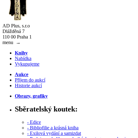
AD Plus, s.r.o
Dlážděná 7
110 00 Praha 1
menu
→
Knihy
Nabídka
Vykupujeme
Aukce
Příjem do aukcí
Historie aukcí
Obrazy, grafiky
Sběratelský koutek:
- Edice
- Bibliofilie a krásná kniha
- Exilová vydání a samizdat