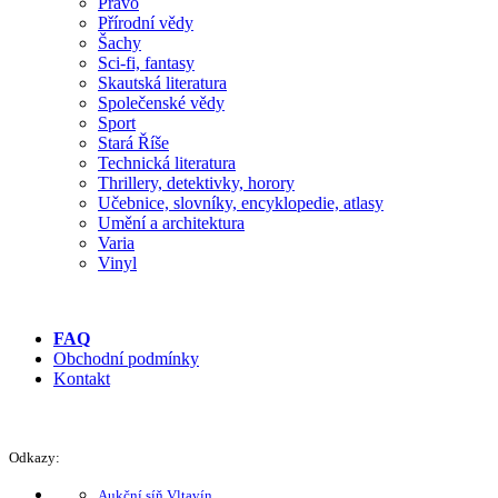
Právo
Přírodní vědy
Šachy
Sci-fi, fantasy
Skautská literatura
Společenské vědy
Sport
Stará Říše
Technická literatura
Thrillery, detektivky, horory
Učebnice, slovníky, encyklopedie, atlasy
Umění a architektura
Varia
Vinyl
FAQ
Obchodní podmínky
Kontakt
Odkazy:
Aukční síň Vltavín