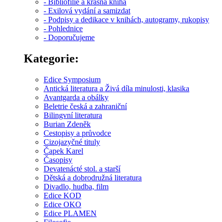
- Bibliofilie a krásná kniha
- Exilová vydání a samizdat
- Podpisy a dedikace v knihách, autogramy, rukopisy
- Pohlednice
- Doporučujeme
Kategorie:
Edice Symposium
Antická literatura a Živá díla minulosti, klasika
Avantgarda a obálky
Beletrie česká a zahraniční
Bilingvní literatura
Burian Zdeněk
Cestopisy a průvodce
Cizojazyčné tituly
Čapek Karel
Časopisy
Devatenácté stol. a starší
Dětská a dobrodružná literatura
Divadlo, hudba, film
Edice KOD
Edice OKO
Edice PLAMEN