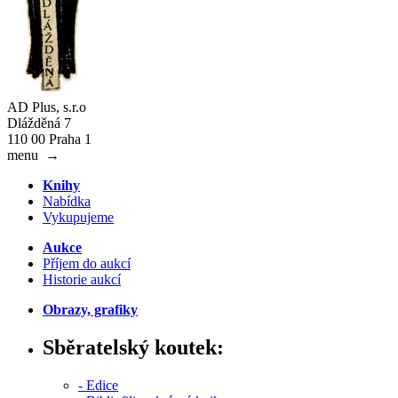
AD Plus, s.r.o
Dlážděná 7
110 00 Praha 1
menu
→
Knihy
Nabídka
Vykupujeme
Aukce
Příjem do aukcí
Historie aukcí
Obrazy, grafiky
Sběratelský koutek:
- Edice