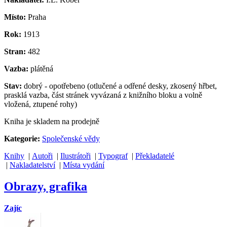
Místo:
Praha
Rok:
1913
Stran:
482
Vazba:
plátěná
Stav:
dobrý - opotřebeno (otlučené a odřené desky, zkosený hřbet,
prasklá vazba, část stránek vyvázaná z knižního bloku a volně
vložená, ztupené rohy)
Kniha je skladem na prodejně
Kategorie:
Společenské vědy
Knihy
|
Autoři
|
Ilustrátoři
|
Typograf
|
Překladatelé
|
Nakladatelství
|
Místa vydání
Obrazy, grafika
Zajíc