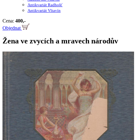
Antikvariát Radhošť
Antikvariát Vltavín
Cena:
400,-
Objednat
Žena ve zvycích a mravech národův