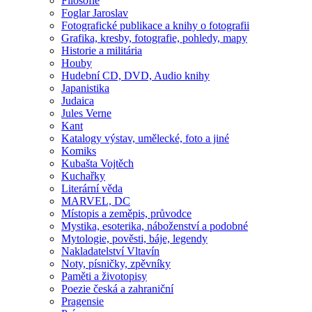
Filosofie
Foglar Jaroslav
Fotografické publikace a knihy o fotografii
Grafika, kresby, fotografie, pohledy, mapy
Historie a militária
Houby
Hudební CD, DVD, Audio knihy
Japanistika
Judaica
Jules Verne
Kant
Katalogy výstav, umělecké, foto a jiné
Komiks
Kubašta Vojtěch
Kuchařky
Literární věda
MARVEL, DC
Místopis a zeměpis, průvodce
Mystika, esoterika, náboženství a podobné
Mytologie, pověsti, báje, legendy
Nakladatelství Vltavín
Noty, písničky, zpěvníky
Paměti a životopisy
Poezie česká a zahraniční
Pragensie