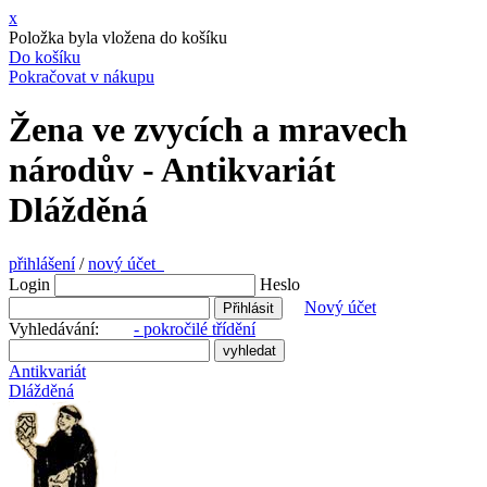
x
Položka byla vložena do košíku
Do košíku
Pokračovat v nákupu
Žena ve zvycích a mravech
národův - Antikvariát
Dlážděná
přihlášení
/
nový účet
Login
Heslo
Nový účet
Vyhledávání:
- pokročilé třídění
Antikvariát
Dlážděná