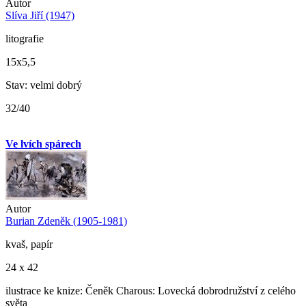
Autor
Slíva Jiří (1947)
litografie
15x5,5
Stav: velmi dobrý
32/40
Ve lvích spárech
Autor
Burian Zdeněk (1905-1981)
kvaš, papír
24 x 42
ilustrace ke knize: Čeněk Charous: Lovecká dobrodružství z celého
světa