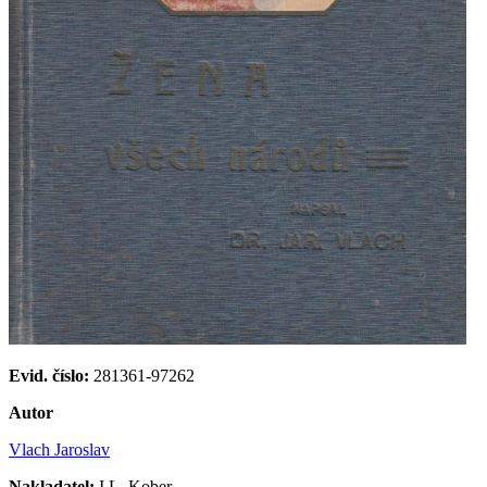
Evid. číslo:
281361-97262
Autor
Vlach Jaroslav
Nakladatel:
I.L. Kober