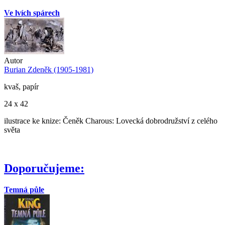
Ve lvích spárech
Autor
Burian Zdeněk (1905-1981)
kvaš, papír
24 x 42
ilustrace ke knize: Čeněk Charous: Lovecká dobrodružství z celého
světa
Doporučujeme:
Temná půle