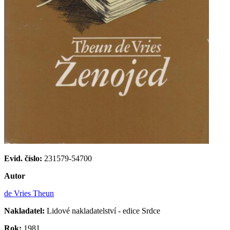
Evid. číslo:
231579-54700
Autor
de Vries Theun
Nakladatel:
Lidové nakladatelství - edice Srdce
Rok:
1981