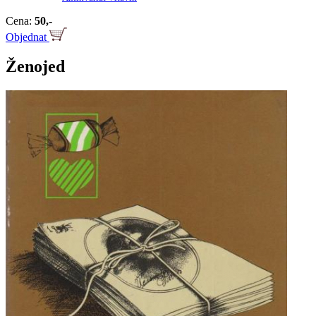
Cena:
50,-
Objednat
Ženojed