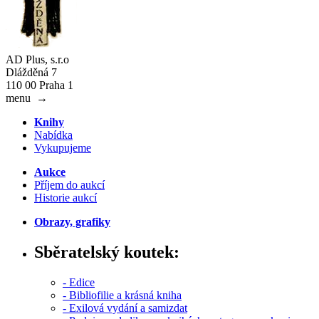
AD Plus, s.r.o
Dlážděná 7
110 00 Praha 1
menu
→
Knihy
Nabídka
Vykupujeme
Aukce
Příjem do aukcí
Historie aukcí
Obrazy, grafiky
Sběratelský koutek:
- Edice
- Bibliofilie a krásná kniha
- Exilová vydání a samizdat