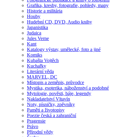
Grafika, kresby, fotografie, pohledy, mapy
Historie a militária
Houby
Hudební CD, DVD, Audio knihy
Japanistika
Judaica
Jules Verne
Kant
Katalogy výstav, umělecké, foto a jiné
Komiks
Kubašta Vojtěch
Kuchařky
Literární věda
MARVEL, DC
Místopis a zeměpis, průvodce
Mystika, esoterika, náboženství a podobné
Mytologie, pověsti, báje, legendy
Nakladatelství Vltavín
Noty, písničky, zpěvníky
Paměti a životopisy
Poezie česká a zahraniční
Pragensie
Právo
Přírodní vědy