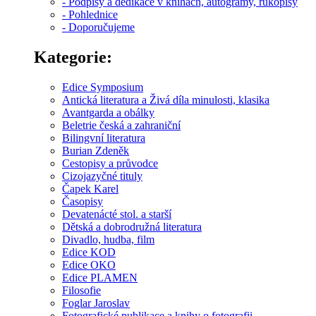
- Podpisy a dedikace v knihách, autogramy, rukopisy
- Pohlednice
- Doporučujeme
Kategorie:
Edice Symposium
Antická literatura a Živá díla minulosti, klasika
Avantgarda a obálky
Beletrie česká a zahraniční
Bilingvní literatura
Burian Zdeněk
Cestopisy a průvodce
Cizojazyčné tituly
Čapek Karel
Časopisy
Devatenácté stol. a starší
Dětská a dobrodružná literatura
Divadlo, hudba, film
Edice KOD
Edice OKO
Edice PLAMEN
Filosofie
Foglar Jaroslav
Fotografické publikace a knihy o fotografii