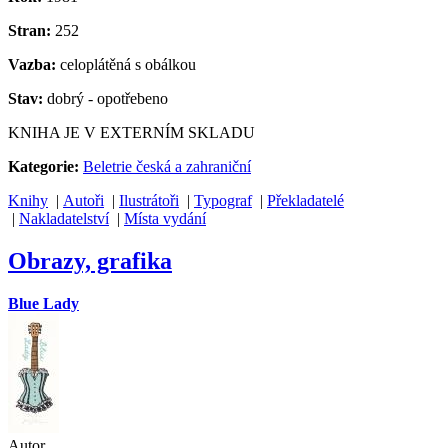
Stran:
252
Vazba:
celoplátěná s obálkou
Stav:
dobrý - opotřebeno
KNIHA JE V EXTERNÍM SKLADU
Kategorie:
Beletrie česká a zahraniční
Knihy
|
Autoři
|
Ilustrátoři
|
Typograf
|
Překladatelé
|
Nakladatelství
|
Místa vydání
Obrazy, grafika
Blue Lady
Autor