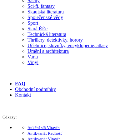
Šachy
Sci-fi, fantasy
Skautská literatura
Společenské vědy
Sport
Stará Říše
Technická literatura
Thrillery, detektivky, horory
Učebnice, slovníky, encyklopedie, atlasy
Umění a architektura
Varia
Vinyl
FAQ
Obchodní podmínky
Kontakt
Odkazy:
Aukční síň Vltavín
Antikvariát Radhošť
Antikvariát Vltavín