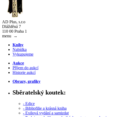
AD Plus, s.r.o
Dlážděná 7
110 00 Praha 1
menu
→
Knihy
Nabídka
Vykupujeme
Aukce
Příjem do aukcí
Historie aukcí
Obrazy, grafiky
Sběratelský koutek:
- Edice
- Bibliofilie a krásná kniha
- Exilová vydání a samizdat