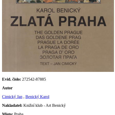
Evid. číslo:
272542-87885
Autor
Cimický Jan
,
Benický Karol
Nakladatel:
Knižní klub - Art Benický
Místo:
Praha