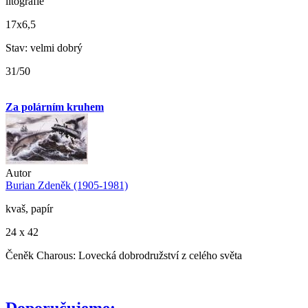
litografie
17x6,5
Stav: velmi dobrý
31/50
Za polárním kruhem
Autor
Burian Zdeněk (1905-1981)
kvaš, papír
24 x 42
Čeněk Charous: Lovecká dobrodružství z celého světa