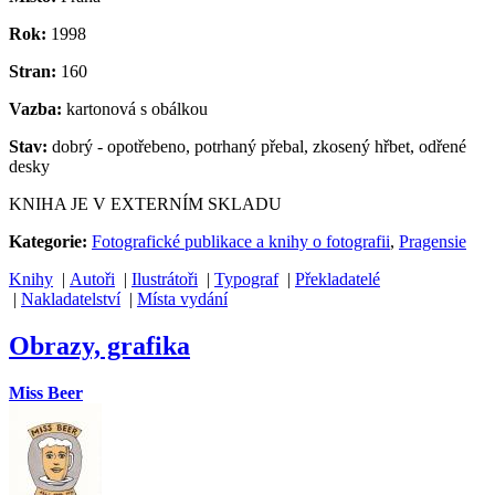
Rok:
1998
Stran:
160
Vazba:
kartonová s obálkou
Stav:
dobrý - opotřebeno, potrhaný přebal, zkosený hřbet, odřené
desky
KNIHA JE V EXTERNÍM SKLADU
Kategorie:
Fotografické publikace a knihy o fotografii
,
Pragensie
Knihy
|
Autoři
|
Ilustrátoři
|
Typograf
|
Překladatelé
|
Nakladatelství
|
Místa vydání
Obrazy, grafika
Miss Beer