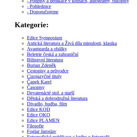
- Podpisy a dedikace v knihách, autogramy, rukopisy
- Pohlednice
- Doporučujeme
Kategorie:
Edice Symposium
Antická literatura a Živá díla minulosti, klasika
Avantgarda a obálky
Beletrie česká a zahraniční
Bilingvní literatura
Burian Zdeněk
Cestopisy a průvodce
Cizojazyčné tituly
Čapek Karel
Časopisy
Devatenácté stol. a starší
Dětská a dobrodružná literatura
Divadlo, hudba, film
Edice KOD
Edice OKO
Edice PLAMEN
Filosofie
Foglar Jaroslav
Fotografické publikace a knihy o fotografii