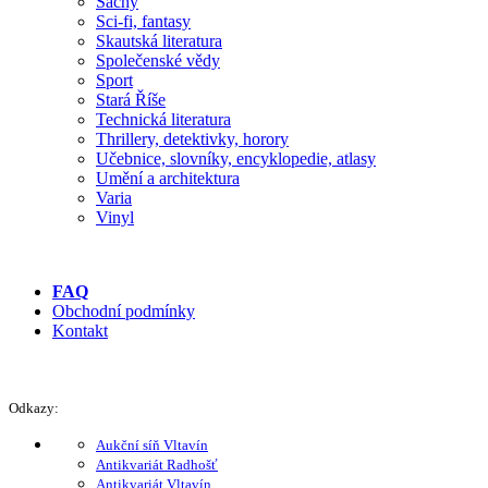
Šachy
Sci-fi, fantasy
Skautská literatura
Společenské vědy
Sport
Stará Říše
Technická literatura
Thrillery, detektivky, horory
Učebnice, slovníky, encyklopedie, atlasy
Umění a architektura
Varia
Vinyl
FAQ
Obchodní podmínky
Kontakt
Odkazy:
Aukční síň Vltavín
Antikvariát Radhošť
Antikvariát Vltavín