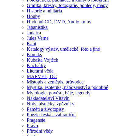
Grafika, kresby, fotografie, pohledy, mapy
Historie a militária
Houby
Hudební CD, DVD, Audio knihy
Japanistika
Judaica
Jules Verne
Kant
Katalogy výstav, umělecké, foto a jiné
Komiks
Kubašta Vojtěch
Kuchařky
Literární věda
MARVEL, DC
Místopis a zeměpis, průvodce
Mystika, esoterika, náboženství a podobné
Mytologie, pověsti, báje, legendy
Nakladatelství Vltavín
Noty, písničky, zpěvníky
Paměti a životopisy
Poezie česká a zahraniční
Pragensie
Právo
Přírodní vědy