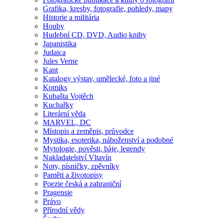
Grafika, kresby, fotografie, pohledy, mapy
Historie a militária
Houby
Hudební CD, DVD, Audio knihy
Japanistika
Judaica
Jules Verne
Kant
Katalogy výstav, umělecké, foto a jiné
Komiks
Kubašta Vojtěch
Kuchařky
Literární věda
MARVEL, DC
Místopis a zeměpis, průvodce
Mystika, esoterika, náboženství a podobné
Mytologie, pověsti, báje, legendy
Nakladatelství Vltavín
Noty, písničky, zpěvníky
Paměti a životopisy
Poezie česká a zahraniční
Pragensie
Právo
Přírodní vědy