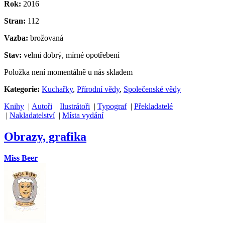
Rok:
2016
Stran:
112
Vazba:
brožovaná
Stav:
velmi dobrý, mírné opotřebení
Položka není momentálně u nás skladem
Kategorie:
Kuchařky
,
Přírodní vědy
,
Společenské vědy
Knihy
|
Autoři
|
Ilustrátoři
|
Typograf
|
Překladatelé
|
Nakladatelství
|
Místa vydání
Obrazy, grafika
Miss Beer