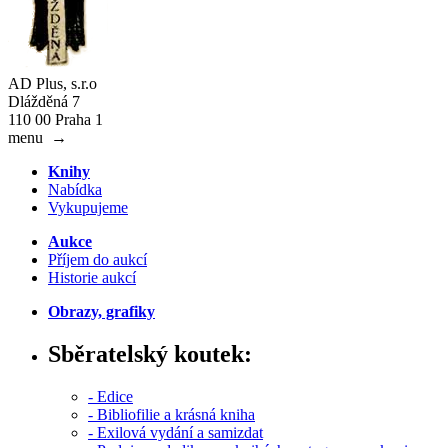
AD Plus, s.r.o
Dlážděná 7
110 00 Praha 1
menu
→
Knihy
Nabídka
Vykupujeme
Aukce
Příjem do aukcí
Historie aukcí
Obrazy, grafiky
Sběratelský koutek:
- Edice
- Bibliofilie a krásná kniha
- Exilová vydání a samizdat