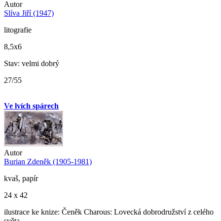
Autor
Slíva Jiří (1947)
litografie
8,5x6
Stav: velmi dobrý
27/55
Ve lvích spárech
Autor
Burian Zdeněk (1905-1981)
kvaš, papír
24 x 42
ilustrace ke knize: Čeněk Charous: Lovecká dobrodružství z celého
světa