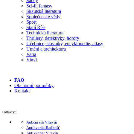
Šachy
Sci-fi, fantasy
Skautská literatura
Společenské vědy
Sport
Stará Říše
Technická literatura
Thrillery, detektivky, horory
Učebnice, slovníky, encyklopedie, atlasy
Umění a architektura
Varia
Vinyl
FAQ
Obchodní podmínky
Kontakt
Odkazy:
Aukční síň Vltavín
Antikvariát Radhošť
Antikvariát Vltavín