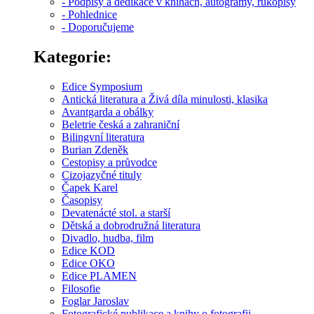
- Podpisy a dedikace v knihách, autogramy, rukopisy
- Pohlednice
- Doporučujeme
Kategorie:
Edice Symposium
Antická literatura a Živá díla minulosti, klasika
Avantgarda a obálky
Beletrie česká a zahraniční
Bilingvní literatura
Burian Zdeněk
Cestopisy a průvodce
Cizojazyčné tituly
Čapek Karel
Časopisy
Devatenácté stol. a starší
Dětská a dobrodružná literatura
Divadlo, hudba, film
Edice KOD
Edice OKO
Edice PLAMEN
Filosofie
Foglar Jaroslav
Fotografické publikace a knihy o fotografii