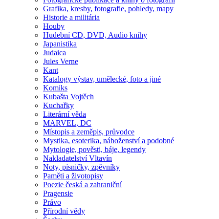
Grafika, kresby, fotografie, pohledy, mapy
Historie a militária
Houby
Hudební CD, DVD, Audio knihy
Japanistika
Judaica
Jules Verne
Kant
Katalogy výstav, umělecké, foto a jiné
Komiks
Kubašta Vojtěch
Kuchařky
Literární věda
MARVEL, DC
Místopis a zeměpis, průvodce
Mystika, esoterika, náboženství a podobné
Mytologie, pověsti, báje, legendy
Nakladatelství Vltavín
Noty, písničky, zpěvníky
Paměti a životopisy
Poezie česká a zahraniční
Pragensie
Právo
Přírodní vědy