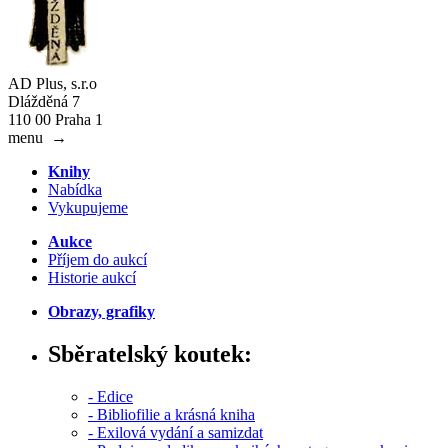
AD Plus, s.r.o
Dlážděná 7
110 00 Praha 1
menu
→
Knihy
Nabídka
Vykupujeme
Aukce
Příjem do aukcí
Historie aukcí
Obrazy, grafiky
Sběratelský koutek:
- Edice
- Bibliofilie a krásná kniha
- Exilová vydání a samizdat