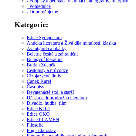
- Podpisy a dedikace v knihách, autogramy, rukopisy
- Pohlednice
- Doporučujeme
Kategorie:
Edice Symposium
Antická literatura a Živá díla minulosti, klasika
Avantgarda a obálky
Beletrie česká a zahraniční
Bilingvní literatura
Burian Zdeněk
Cestopisy a průvodce
Cizojazyčné tituly
Čapek Karel
Časopisy
Devatenácté stol. a starší
Dětská a dobrodružná literatura
Divadlo, hudba, film
Edice KOD
Edice OKO
Edice PLAMEN
Filosofie
Foglar Jaroslav
Fotografické publikace a knihy o fotografii