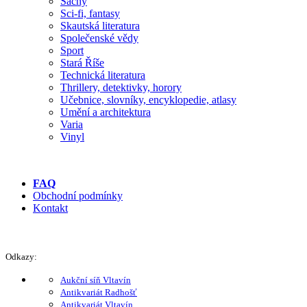
Šachy
Sci-fi, fantasy
Skautská literatura
Společenské vědy
Sport
Stará Říše
Technická literatura
Thrillery, detektivky, horory
Učebnice, slovníky, encyklopedie, atlasy
Umění a architektura
Varia
Vinyl
FAQ
Obchodní podmínky
Kontakt
Odkazy:
Aukční síň Vltavín
Antikvariát Radhošť
Antikvariát Vltavín