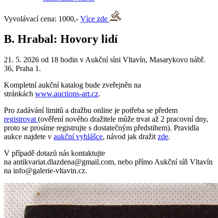
Vyvolávací cena: 1000,-
Více zde
B. Hrabal: Hovory lidí
21. 5. 2026 od 18 hodin v Aukční síni Vltavín, Masarykovo nábř.
36, Praha 1.
Kompletní aukční katalog bude zveřejněn na
stránkách
www.auctions-art.cz
.
Pro zadávání limitů a dražbu online je potřeba se předem
registrovat
(ověření nového dražitele může trvat až 2 pracovní dny,
proto se prosíme registrujte s dostatečným předstihem). Pravidla
aukce najdete v
aukční vyhlášce
, návod jak dražit
zde
.
V případě dotazů nás kontaktujte
na antikvariat.dlazdena@gmail.com, nebo přímo Aukční síň Vltavín
na info@galerie-vltavin.cz.