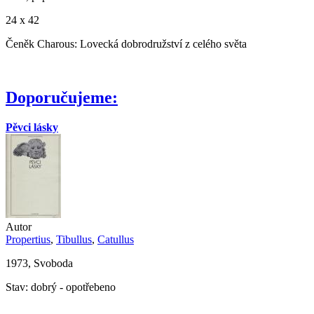
24 x 42
Čeněk Charous: Lovecká dobrodružství z celého světa
Doporučujeme:
Pěvci lásky
Autor
Propertius
,
Tibullus
,
Catullus
1973, Svoboda
Stav: dobrý - opotřebeno