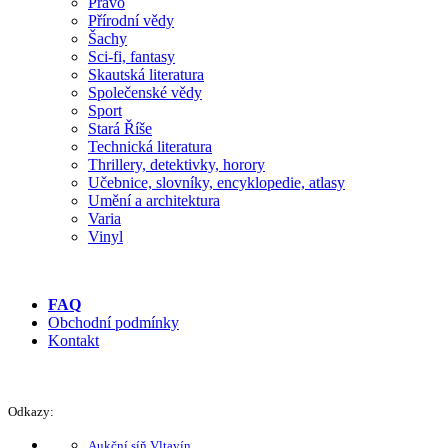
Právo
Přírodní vědy
Šachy
Sci-fi, fantasy
Skautská literatura
Společenské vědy
Sport
Stará Říše
Technická literatura
Thrillery, detektivky, horory
Učebnice, slovníky, encyklopedie, atlasy
Umění a architektura
Varia
Vinyl
FAQ
Obchodní podmínky
Kontakt
Odkazy:
Aukční síň Vltavín