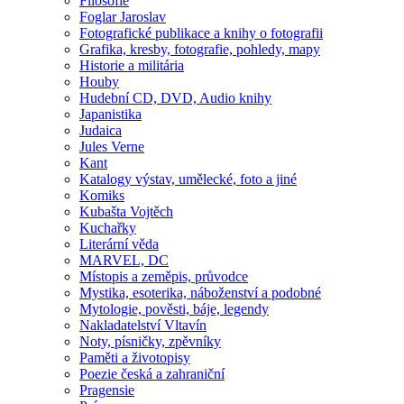
Filosofie
Foglar Jaroslav
Fotografické publikace a knihy o fotografii
Grafika, kresby, fotografie, pohledy, mapy
Historie a militária
Houby
Hudební CD, DVD, Audio knihy
Japanistika
Judaica
Jules Verne
Kant
Katalogy výstav, umělecké, foto a jiné
Komiks
Kubašta Vojtěch
Kuchařky
Literární věda
MARVEL, DC
Místopis a zeměpis, průvodce
Mystika, esoterika, náboženství a podobné
Mytologie, pověsti, báje, legendy
Nakladatelství Vltavín
Noty, písničky, zpěvníky
Paměti a životopisy
Poezie česká a zahraniční
Pragensie