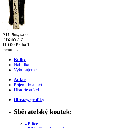
AD Plus, s.r.o
Dlážděná 7
110 00 Praha 1
menu
→
Knihy
Nabídka
Vykupujeme
Aukce
Příjem do aukcí
Historie aukcí
Obrazy, grafiky
Sběratelský koutek:
- Edice