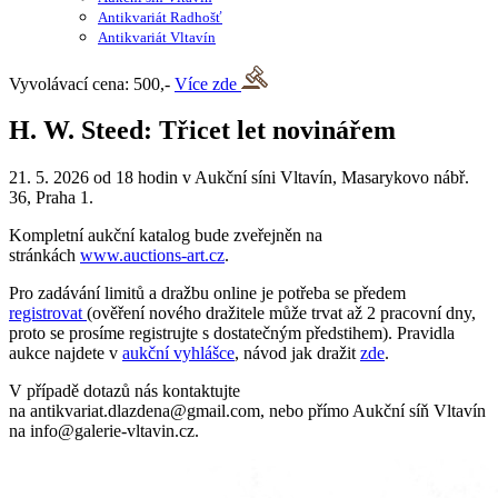
Antikvariát Radhošť
Antikvariát Vltavín
Vyvolávací cena: 500,-
Více zde
H. W. Steed: Třicet let novinářem
21. 5. 2026 od 18 hodin v Aukční síni Vltavín, Masarykovo nábř.
36, Praha 1.
Kompletní aukční katalog bude zveřejněn na
stránkách
www.auctions-art.cz
.
Pro zadávání limitů a dražbu online je potřeba se předem
registrovat
(ověření nového dražitele může trvat až 2 pracovní dny,
proto se prosíme registrujte s dostatečným předstihem). Pravidla
aukce najdete v
aukční vyhlášce
, návod jak dražit
zde
.
V případě dotazů nás kontaktujte
na antikvariat.dlazdena@gmail.com, nebo přímo Aukční síň Vltavín
na info@galerie-vltavin.cz.