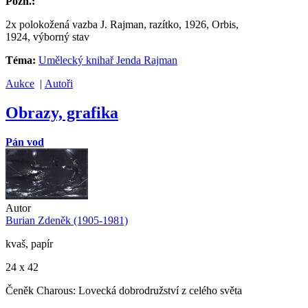
Pozn.:
2x polokožená vazba J. Rajman, razítko, 1926, Orbis,
1924, výborný stav
Téma:
Umělecký knihař Jenda Rajman
Aukce
|
Autoři
Obrazy, grafika
Pán vod
Autor
Burian Zdeněk (1905-1981)
kvaš, papír
24 x 42
Čeněk Charous: Lovecká dobrodružství z celého světa