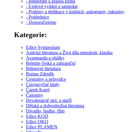
- Bibliofilie a krásná kniha
- Exilová vydání a samizdat
- Podpisy a dedikace v knihách, autogramy, rukopisy
- Pohlednice
- Doporučujeme
Kategorie:
Edice Symposium
Antická literatura a Živá díla minulosti, klasika
Avantgarda a obálky
Beletrie česká a zahraniční
Bilingvní literatura
Burian Zdeněk
Cestopisy a průvodce
Cizojazyčné tituly
Čapek Karel
Časopisy
Devatenácté stol. a starší
Dětská a dobrodružná literatura
Divadlo, hudba, film
Edice KOD
Edice OKO
Edice PLAMEN