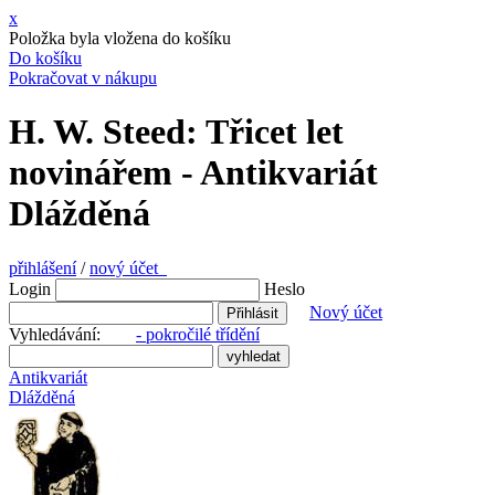
x
Položka byla vložena do košíku
Do košíku
Pokračovat v nákupu
H. W. Steed: Třicet let
novinářem - Antikvariát
Dlážděná
přihlášení
/
nový účet
Login
Heslo
Nový účet
Vyhledávání:
- pokročilé třídění
Antikvariát
Dlážděná