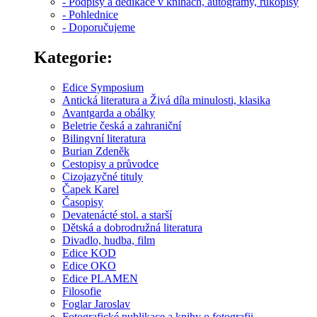
- Podpisy a dedikace v knihách, autogramy, rukopisy
- Pohlednice
- Doporučujeme
Kategorie:
Edice Symposium
Antická literatura a Živá díla minulosti, klasika
Avantgarda a obálky
Beletrie česká a zahraniční
Bilingvní literatura
Burian Zdeněk
Cestopisy a průvodce
Cizojazyčné tituly
Čapek Karel
Časopisy
Devatenácté stol. a starší
Dětská a dobrodružná literatura
Divadlo, hudba, film
Edice KOD
Edice OKO
Edice PLAMEN
Filosofie
Foglar Jaroslav
Fotografické publikace a knihy o fotografii