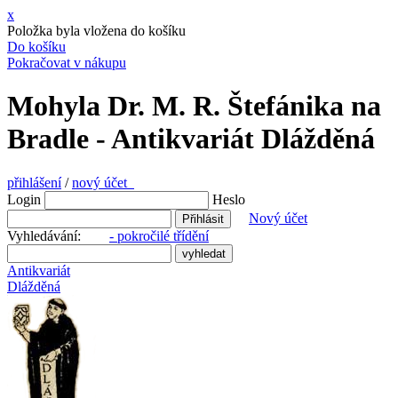
x
Položka byla vložena do košíku
Do košíku
Pokračovat v nákupu
Mohyla Dr. M. R. Štefánika na
Bradle - Antikvariát Dlážděná
přihlášení
/
nový účet
Login
Heslo
Nový účet
Vyhledávání:
- pokročilé třídění
Antikvariát
Dlážděná