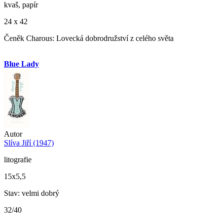
kvaš, papír
24 x 42
Čeněk Charous: Lovecká dobrodružství z celého světa
Blue Lady
Autor
Slíva Jiří (1947)
litografie
15x5,5
Stav: velmi dobrý
32/40