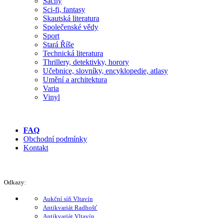
Šachy
Sci-fi, fantasy
Skautská literatura
Společenské vědy
Sport
Stará Říše
Technická literatura
Thrillery, detektivky, horory
Učebnice, slovníky, encyklopedie, atlasy
Umění a architektura
Varia
Vinyl
FAQ
Obchodní podmínky
Kontakt
Odkazy:
Aukční síň Vltavín
Antikvariát Radhošť
Antikvariát Vltavín