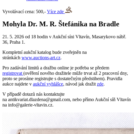
Vyvolávací cena: 500,-
Více zde
Mohyla Dr. M. R. Štefánika na Bradle
21. 5. 2026 od 18 hodin v Aukční síni Vltavín, Masarykovo nábř.
36, Praha 1.
Kompletní aukční katalog bude zveřejněn na
stránkách
www.auctions-art.cz
.
Pro zadávání limitů a dražbu online je potřeba se předem
registrovat
(ověření nového dražitele může trvat až 2 pracovní dny,
proto se prosíme registrujte s dostatečným předstihem). Pravidla
aukce najdete v
aukční vyhlášce
, návod jak dražit
zde
.
V případě dotazů nás kontaktujte
na antikvariat.dlazdena@gmail.com, nebo přímo Aukční síň Vltavín
na info@galerie-vltavin.cz.