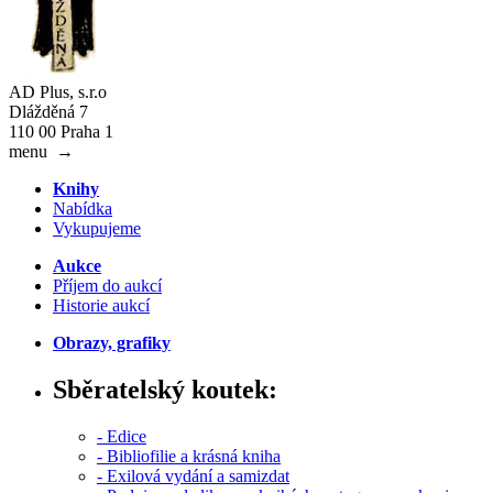
AD Plus, s.r.o
Dlážděná 7
110 00 Praha 1
menu
→
Knihy
Nabídka
Vykupujeme
Aukce
Příjem do aukcí
Historie aukcí
Obrazy, grafiky
Sběratelský koutek:
- Edice
- Bibliofilie a krásná kniha
- Exilová vydání a samizdat