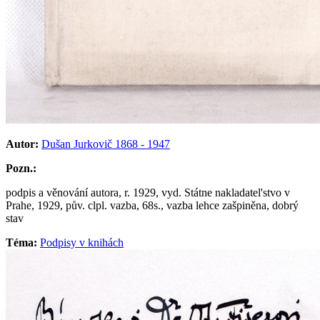
Autor:
Dušan Jurkovič 1868 - 1947
Pozn.:
podpis a věnování autora, r. 1929, vyd. Státne nakladatel'stvo v
Prahe, 1929, pův. clpl. vazba, 68s., vazba lehce zašpiněna, dobrý
stav
Téma:
Podpisy v knihách