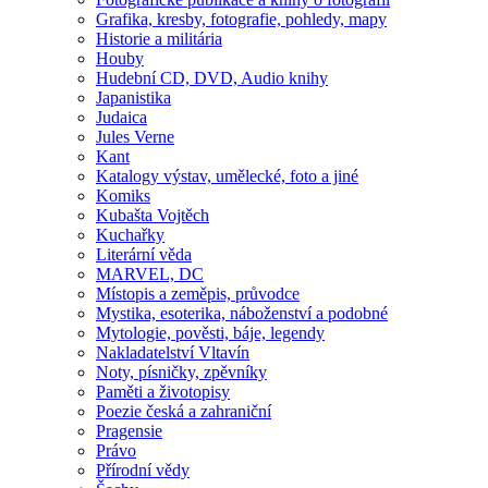
Grafika, kresby, fotografie, pohledy, mapy
Historie a militária
Houby
Hudební CD, DVD, Audio knihy
Japanistika
Judaica
Jules Verne
Kant
Katalogy výstav, umělecké, foto a jiné
Komiks
Kubašta Vojtěch
Kuchařky
Literární věda
MARVEL, DC
Místopis a zeměpis, průvodce
Mystika, esoterika, náboženství a podobné
Mytologie, pověsti, báje, legendy
Nakladatelství Vltavín
Noty, písničky, zpěvníky
Paměti a životopisy
Poezie česká a zahraniční
Pragensie
Právo
Přírodní vědy