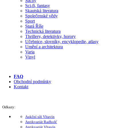
Šachy
Sci-fi, fantasy
Skautská literatura
Společenské vědy
Sport
Stará Říše
Technická literatura
Thrillery, detektivky, horory
Učebnice, slovníky, encyklopedie, atlasy
Umění a architektura
Varia
Vinyl
FAQ
Obchodní podmínky
Kontakt
Odkazy:
Aukční síň Vltavín
Antikvariát Radhošť
Antikvariát Vltavín