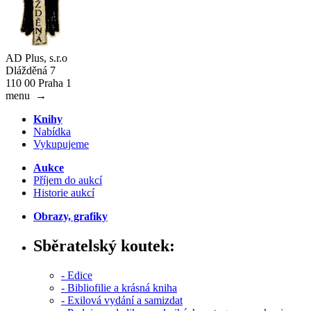
AD Plus, s.r.o
Dlážděná 7
110 00 Praha 1
menu
→
Knihy
Nabídka
Vykupujeme
Aukce
Příjem do aukcí
Historie aukcí
Obrazy, grafiky
Sběratelský koutek:
- Edice
- Bibliofilie a krásná kniha
- Exilová vydání a samizdat