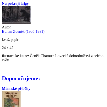
Na pokraji tajgy
Autor
Burian Zdeněk (1905-1981)
kvaš, papír
24 x 42
ilustrace ke knize: Čeněk Charous: Lovecká dobrodružství z celého
světa
Doporučujeme:
Miamské příběhy