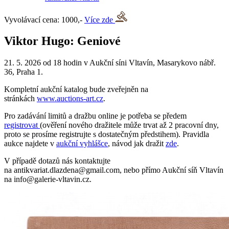
Vyvolávací cena: 1000,-
Více zde
Viktor Hugo: Geniové
21. 5. 2026 od 18 hodin v Aukční síni Vltavín, Masarykovo nábř.
36, Praha 1.
Kompletní aukční katalog bude zveřejněn na
stránkách
www.auctions-art.cz
.
Pro zadávání limitů a dražbu online je potřeba se předem
registrovat
(ověření nového dražitele může trvat až 2 pracovní dny,
proto se prosíme registrujte s dostatečným předstihem). Pravidla
aukce najdete v
aukční vyhlášce
, návod jak dražit
zde
.
V případě dotazů nás kontaktujte
na antikvariat.dlazdena@gmail.com, nebo přímo Aukční síň Vltavín
na info@galerie-vltavin.cz.