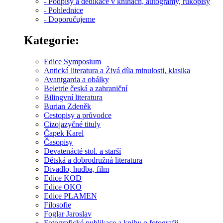
- Podpisy a dedikace v knihách, autogramy, rukopisy
- Pohlednice
- Doporučujeme
Kategorie:
Edice Symposium
Antická literatura a Živá díla minulosti, klasika
Avantgarda a obálky
Beletrie česká a zahraniční
Bilingvní literatura
Burian Zdeněk
Cestopisy a průvodce
Cizojazyčné tituly
Čapek Karel
Časopisy
Devatenácté stol. a starší
Dětská a dobrodružná literatura
Divadlo, hudba, film
Edice KOD
Edice OKO
Edice PLAMEN
Filosofie
Foglar Jaroslav
Fotografické publikace a knihy o fotografii