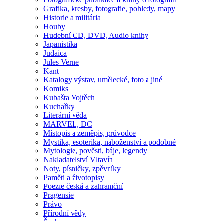
Grafika, kresby, fotografie, pohledy, mapy
Historie a militária
Houby
Hudební CD, DVD, Audio knihy
Japanistika
Judaica
Jules Verne
Kant
Katalogy výstav, umělecké, foto a jiné
Komiks
Kubašta Vojtěch
Kuchařky
Literární věda
MARVEL, DC
Místopis a zeměpis, průvodce
Mystika, esoterika, náboženství a podobné
Mytologie, pověsti, báje, legendy
Nakladatelství Vltavín
Noty, písničky, zpěvníky
Paměti a životopisy
Poezie česká a zahraniční
Pragensie
Právo
Přírodní vědy