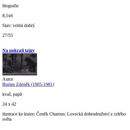
litografie
8,5x6
Stav: velmi dobrý
27/55
Na pokraji tajgy
Autor
Burian Zdeněk (1905-1981)
kvaš, papír
24 x 42
ilustrace ke knize: Čeněk Charous: Lovecká dobrodružství z celého
světa