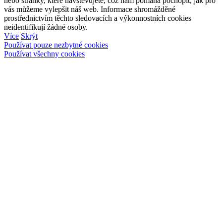
nebo stránky, které navštěvujete, což nám pomáhá pochopit, jak pro
vás můžeme vylepšit náš web. Informace shromážděné
prostřednictvím těchto sledovacích a výkonnostních cookies
neidentifikují žádné osoby.
Více
Skrýt
Používat pouze nezbytné cookies
Používat všechny cookies