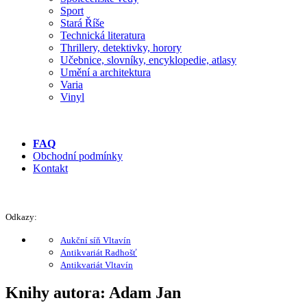
Sport
Stará Říše
Technická literatura
Thrillery, detektivky, horory
Učebnice, slovníky, encyklopedie, atlasy
Umění a architektura
Varia
Vinyl
FAQ
Obchodní podmínky
Kontakt
Odkazy:
Aukční síň Vltavín
Antikvariát Radhošť
Antikvariát Vltavín
Knihy autora: Adam Jan