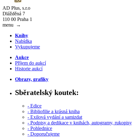
AD Plus, s.r.o
Dlážděná 7
110 00 Praha 1
menu
→
Knihy
Nabídka
Vykupujeme
Aukce
Příjem do aukcí
Historie aukcí
Obrazy, grafiky
Sběratelský koutek:
- Edice
- Bibliofilie a krásná kniha
- Exilová vydání a samizdat
- Podpisy a dedikace v knihách, autogramy, rukopisy
- Pohlednice
- Doporučujeme