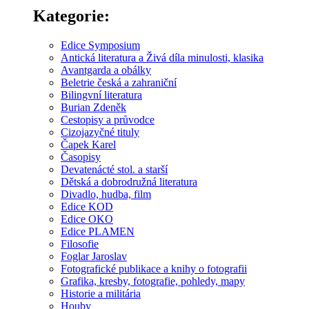
Kategorie:
Edice Symposium
Antická literatura a Živá díla minulosti, klasika
Avantgarda a obálky
Beletrie česká a zahraniční
Bilingvní literatura
Burian Zdeněk
Cestopisy a průvodce
Cizojazyčné tituly
Čapek Karel
Časopisy
Devatenácté stol. a starší
Dětská a dobrodružná literatura
Divadlo, hudba, film
Edice KOD
Edice OKO
Edice PLAMEN
Filosofie
Foglar Jaroslav
Fotografické publikace a knihy o fotografii
Grafika, kresby, fotografie, pohledy, mapy
Historie a militária
Houby