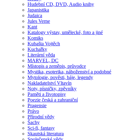
Hudební CD, DVD, Audio knihy
Japanistika
Judaica
Jules Verne
Kant
Katalogy výstav, umělecké, foto a jiné
Komiks
Kubašta Vojtěch
Kuchařky
Literární věda
MARVEL, DC
Místopis a zeměpis, průvodce
Mystika, esoterika, náboženství a podobné
Mytologie, pověsti, báje, legendy
Nakladatelství Vltavín
Noty, písničky, zpěvníky
Paměti a životopisy
Poezie česká a zahraniční
Pragensie
Právo
Přírodní vědy
Šachy
Sci-fi, fantasy
Skautská literatura
Společenské vědy