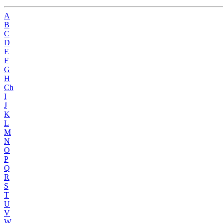
A
B
C
D
E
F
G
H
Ch
I
J
K
L
M
N
O
P
Q
R
S
T
U
V
W