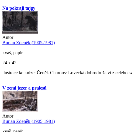
Na pokraji tajgy
Autor
Burian Zdeněk (1905-1981)
kvaš, papír
24 x 42
ilustrace ke knize: Čeněk Charous: Lovecká dobrodružství z celého s
V zemi jezer a pralesů
Autor
Burian Zdeněk (1905-1981)
kvaš, papír