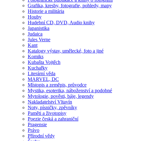
Grafika, kresby, fotografie, pohledy, mapy
Historie a militária
Houby
Hudební CD, DVD, Audio knihy
Japanistika
Judaica
Jules Verne
Kant
Katalogy výstav, umělecké, foto a jiné
Komiks
Kubašta Vojtěch
Kuchařky
Literární věda
MARVEL, DC
Místopis a zeměpis, průvodce
Mystika, esoterika, náboženství a podobné
Mytologie, pověsti, báje, legendy
Nakladatelství Vltavín
Noty, písničky, zpěvníky
Paměti a životopisy
Poezie česká a zahraniční
Pragensie
Právo
Přírodní vědy