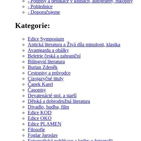
- Podpisy a dedikace v knihách, autogramy, rukopisy
- Pohlednice
- Doporučujeme
Kategorie:
Edice Symposium
Antická literatura a Živá díla minulosti, klasika
Avantgarda a obálky
Beletrie česká a zahraniční
Bilingvní literatura
Burian Zdeněk
Cestopisy a průvodce
Cizojazyčné tituly
Čapek Karel
Časopisy
Devatenácté stol. a starší
Dětská a dobrodružná literatura
Divadlo, hudba, film
Edice KOD
Edice OKO
Edice PLAMEN
Filosofie
Foglar Jaroslav
Fotografické publikace a knihy o fotografii