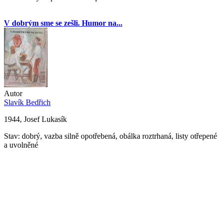
V dobrým sme se zešli. Humor na...
Autor
Slavík Bedřich
1944, Josef Lukasík
Stav: dobrý, vazba silně opotřebená, obálka roztrhaná, listy otřepené
a uvolněné