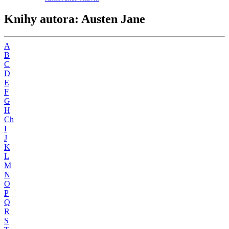
Knihy autora: Austen Jane
A
B
C
D
E
F
G
H
Ch
I
J
K
L
M
N
O
P
Q
R
S