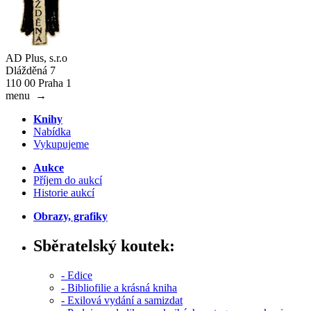
AD Plus, s.r.o
Dlážděná 7
110 00 Praha 1
menu
→
Knihy
Nabídka
Vykupujeme
Aukce
Příjem do aukcí
Historie aukcí
Obrazy, grafiky
Sběratelský koutek:
- Edice
- Bibliofilie a krásná kniha
- Exilová vydání a samizdat