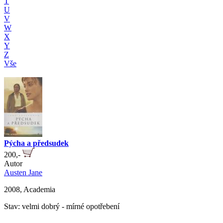
T
U
V
W
X
Y
Z
Vše
Pýcha a předsudek
200,-
Autor
Austen Jane
2008, Academia
Stav: velmi dobrý - mírné opotřebení