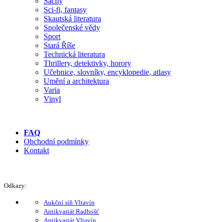
Šachy
Sci-fi, fantasy
Skautská literatura
Společenské vědy
Sport
Stará Říše
Technická literatura
Thrillery, detektivky, horory
Učebnice, slovníky, encyklopedie, atlasy
Umění a architektura
Varia
Vinyl
FAQ
Obchodní podmínky
Kontakt
Odkazy:
Aukční síň Vltavín
Antikvariát Radhošť
Antikvariát Vltavín