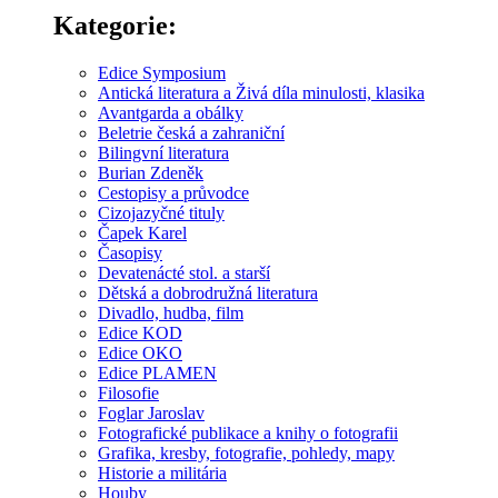
Kategorie:
Edice Symposium
Antická literatura a Živá díla minulosti, klasika
Avantgarda a obálky
Beletrie česká a zahraniční
Bilingvní literatura
Burian Zdeněk
Cestopisy a průvodce
Cizojazyčné tituly
Čapek Karel
Časopisy
Devatenácté stol. a starší
Dětská a dobrodružná literatura
Divadlo, hudba, film
Edice KOD
Edice OKO
Edice PLAMEN
Filosofie
Foglar Jaroslav
Fotografické publikace a knihy o fotografii
Grafika, kresby, fotografie, pohledy, mapy
Historie a militária
Houby