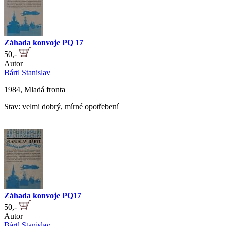
Záhada konvoje PQ 17
50,-
Autor
Bártl Stanislav
1984, Mladá fronta
Stav: velmi dobrý, mírné opotřebení
Záhada konvoje PQ17
50,-
Autor
Bártl Stanislav