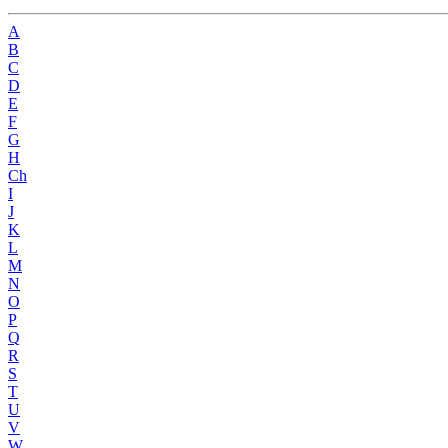
A
B
C
D
E
F
G
H
Ch
I
J
K
L
M
N
O
P
Q
R
S
T
U
V
W