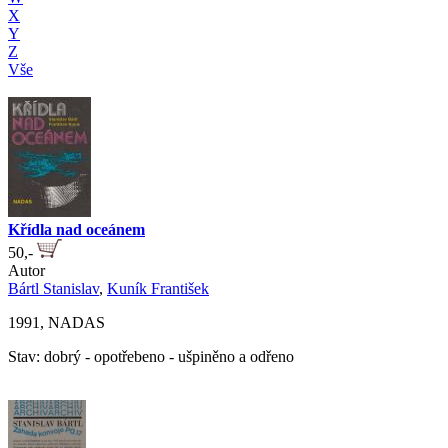
X
Y
Z
Vše
Křídla nad oceánem
50,-
Autor
Bártl Stanislav
,
Kuník František
1991, NADAS
Stav: dobrý - opotřebeno - ušpiněno a odřeno