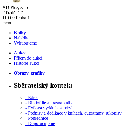
AD Plus, s.r.o
Dlážděná 7
110 00 Praha 1
menu
→
Knihy
Nabídka
Vykupujeme
Aukce
Příjem do aukcí
Historie aukcí
Obrazy, grafiky
Sběratelský koutek:
- Edice
- Bibliofilie a krásná kniha
- Exilová vydání a samizdat
- Podpisy a dedikace v knihách, autogramy, rukopisy
- Pohlednice
- Doporučujeme