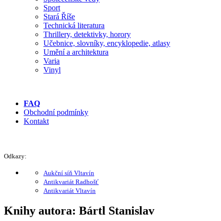
Sport
Stará Říše
Technická literatura
Thrillery, detektivky, horory
Učebnice, slovníky, encyklopedie, atlasy
Umění a architektura
Varia
Vinyl
FAQ
Obchodní podmínky
Kontakt
Odkazy:
Aukční síň Vltavín
Antikvariát Radhošť
Antikvariát Vltavín
Knihy autora: Bártl Stanislav