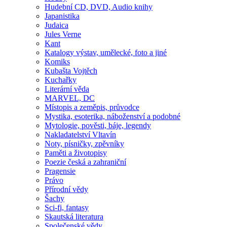
Hudební CD, DVD, Audio knihy
Japanistika
Judaica
Jules Verne
Kant
Katalogy výstav, umělecké, foto a jiné
Komiks
Kubašta Vojtěch
Kuchařky
Literární věda
MARVEL, DC
Místopis a zeměpis, průvodce
Mystika, esoterika, náboženství a podobné
Mytologie, pověsti, báje, legendy
Nakladatelství Vltavín
Noty, písničky, zpěvníky
Paměti a životopisy
Poezie česká a zahraniční
Pragensie
Právo
Přírodní vědy
Šachy
Sci-fi, fantasy
Skautská literatura
Společenské vědy