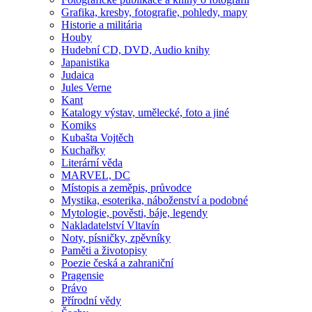
Grafika, kresby, fotografie, pohledy, mapy
Historie a militária
Houby
Hudební CD, DVD, Audio knihy
Japanistika
Judaica
Jules Verne
Kant
Katalogy výstav, umělecké, foto a jiné
Komiks
Kubašta Vojtěch
Kuchařky
Literární věda
MARVEL, DC
Místopis a zeměpis, průvodce
Mystika, esoterika, náboženství a podobné
Mytologie, pověsti, báje, legendy
Nakladatelství Vltavín
Noty, písničky, zpěvníky
Paměti a životopisy
Poezie česká a zahraniční
Pragensie
Právo
Přírodní vědy