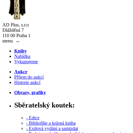
AD Plus, s.r.o
Dlážděná 7
110 00 Praha 1
menu
→
Knihy
Nabídka
Vykupujeme
Aukce
Příjem do aukcí
Historie aukcí
Obrazy, grafiky
Sběratelský koutek:
- Edice
- Bibliofilie a krásná kniha
- Exilová vydání a samizdat