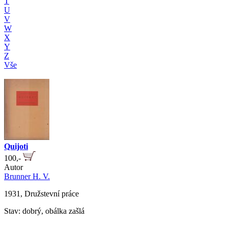
T
U
V
W
X
Y
Z
Vše
Quijoti
100,-
Autor
Brunner H. V.
1931, Družstevní práce
Stav: dobrý, obálka zašlá