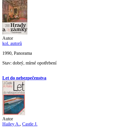
Autor
kol. autorů
1990, Panorama
Stav: dobrý, mírné opotřebení
Let do nebezpečenstva
Autor
Hailey A.
,
Castle J.