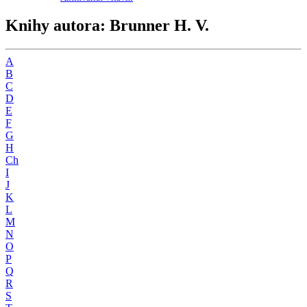
Knihy autora: Brunner H. V.
A
B
C
D
E
F
G
H
Ch
I
J
K
L
M
N
O
P
Q
R
S