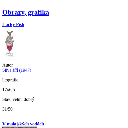
Obrazy, grafika
Lucky Fish
Autor
Slíva Jiří (1947)
litografie
17x6,5
Stav: velmi dobrý
31/50
V malajských vodách