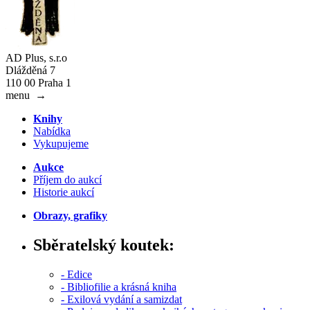
AD Plus, s.r.o
Dlážděná 7
110 00 Praha 1
menu
→
Knihy
Nabídka
Vykupujeme
Aukce
Příjem do aukcí
Historie aukcí
Obrazy, grafiky
Sběratelský koutek:
- Edice
- Bibliofilie a krásná kniha
- Exilová vydání a samizdat