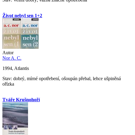
Život nebyl sen 1+2
Autor
Nor A. C.
1994, Atlantis
Stav: dobrý, mírné opotřebení, ošoupán přebal, lehce ušpiněná
ořízka
Tváře Krušnohoří