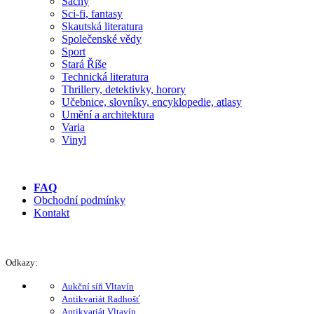
Šachy
Sci-fi, fantasy
Skautská literatura
Společenské vědy
Sport
Stará Říše
Technická literatura
Thrillery, detektivky, horory
Učebnice, slovníky, encyklopedie, atlasy
Umění a architektura
Varia
Vinyl
FAQ
Obchodní podmínky
Kontakt
Odkazy:
Aukční síň Vltavín
Antikvariát Radhošť
Antikvariát Vltavín