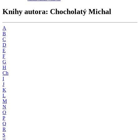
Knihy autora: Chocholatý Michal
A
B
C
D
E
F
G
H
Ch
I
J
K
L
M
N
O
P
Q
R
S