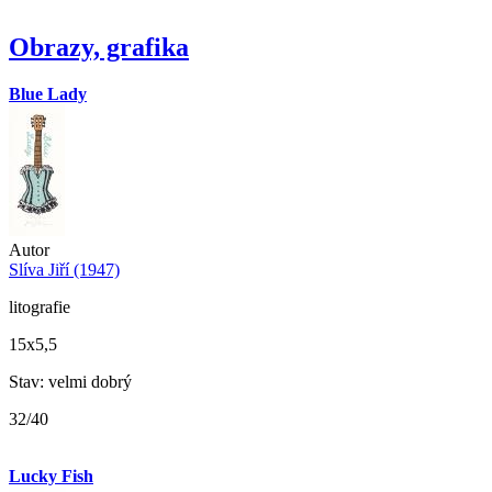
Obrazy, grafika
Blue Lady
Autor
Slíva Jiří (1947)
litografie
15x5,5
Stav: velmi dobrý
32/40
Lucky Fish