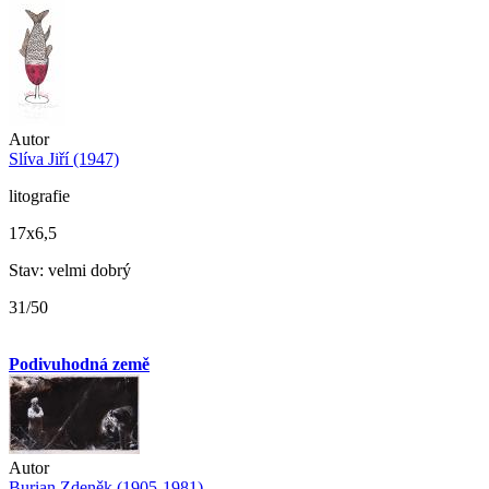
Autor
Slíva Jiří (1947)
litografie
17x6,5
Stav: velmi dobrý
31/50
Podivuhodná země
Autor
Burian Zdeněk (1905-1981)