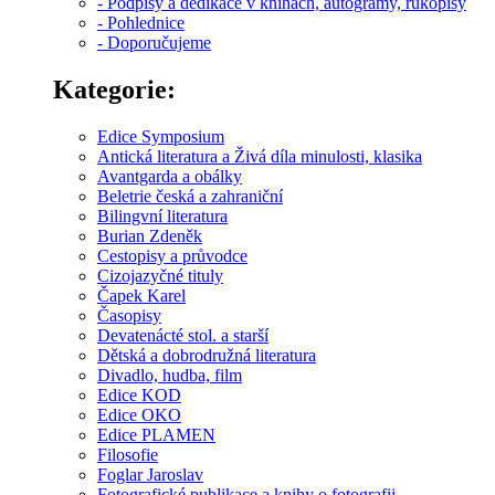
- Podpisy a dedikace v knihách, autogramy, rukopisy
- Pohlednice
- Doporučujeme
Kategorie:
Edice Symposium
Antická literatura a Živá díla minulosti, klasika
Avantgarda a obálky
Beletrie česká a zahraniční
Bilingvní literatura
Burian Zdeněk
Cestopisy a průvodce
Cizojazyčné tituly
Čapek Karel
Časopisy
Devatenácté stol. a starší
Dětská a dobrodružná literatura
Divadlo, hudba, film
Edice KOD
Edice OKO
Edice PLAMEN
Filosofie
Foglar Jaroslav
Fotografické publikace a knihy o fotografii