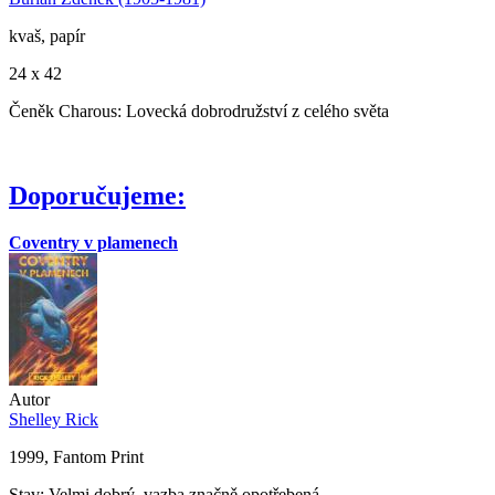
kvaš, papír
24 x 42
Čeněk Charous: Lovecká dobrodružství z celého světa
Doporučujeme:
Coventry v plamenech
Autor
Shelley Rick
1999, Fantom Print
Stav: Velmi dobrý, vazba značně opotřebená