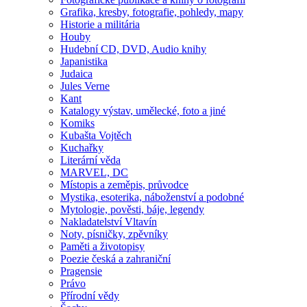
Grafika, kresby, fotografie, pohledy, mapy
Historie a militária
Houby
Hudební CD, DVD, Audio knihy
Japanistika
Judaica
Jules Verne
Kant
Katalogy výstav, umělecké, foto a jiné
Komiks
Kubašta Vojtěch
Kuchařky
Literární věda
MARVEL, DC
Místopis a zeměpis, průvodce
Mystika, esoterika, náboženství a podobné
Mytologie, pověsti, báje, legendy
Nakladatelství Vltavín
Noty, písničky, zpěvníky
Paměti a životopisy
Poezie česká a zahraniční
Pragensie
Právo
Přírodní vědy