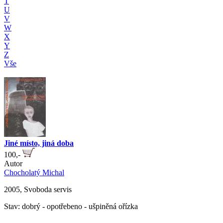
T
U
V
W
X
Y
Z
Vše
Jiné místo, jiná doba
100,-
Autor
Chocholatý Michal
2005, Svoboda servis
Stav: dobrý - opotřebeno - ušpiněná ořízka